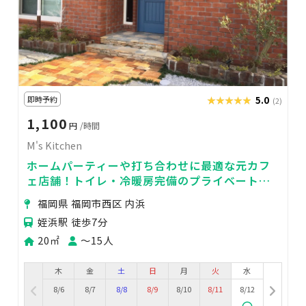
即時予約
★★★★★
★★★★★
5.0
(2)
1,100
円
/時間
M's Kitchen
ホームパーティーや打ち合わせに最適な元カフ
ェ店舗！トイレ・冷暖房完備のプライベートス
ペース
福岡県 福岡市西区 内浜
姪浜駅 徒歩7分
20㎡
〜15人
木
金
土
日
月
火
水
8/6
8/7
8/8
8/9
8/10
8/11
8/12