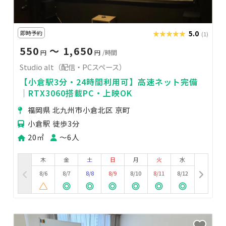
即時予約
★★★★★
★★★★★
5.0
(1)
550
〜 1,650
円
円
/時間
Studio alt（配信・PCスペース）
【小倉駅3分・24時間利用可】高速ネット完備
｜RTX3060搭載PC・上映OK
福岡県 北九州市小倉北区 京町
小倉駅 徒歩3分
20㎡
〜6人
木
金
土
日
月
火
水
8/6
8/7
8/8
8/9
8/10
8/11
8/12