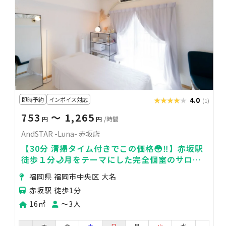
即時予約
インボイス対応
★★★★★
★★★★★
4.0
(1)
753
〜 1,265
円
円
/時間
AndSTAR -Luna- 赤坂店
【30分 清掃タイム付きでこの価格😳‼️】赤坂駅
徒歩１分🌙月をテーマにした完全個室のサロン
🌕
福岡県 福岡市中央区 大名
赤坂駅 徒歩1分
16㎡
〜3人
木
金
土
日
月
火
水