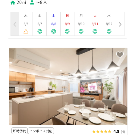
20㎡
〜8人
木
金
土
日
月
火
水
8/6
8/7
8/8
8/9
8/10
8/11
8/12
即時予約
インボイス対応
★★★★★
★★★★★
4.8
(4)