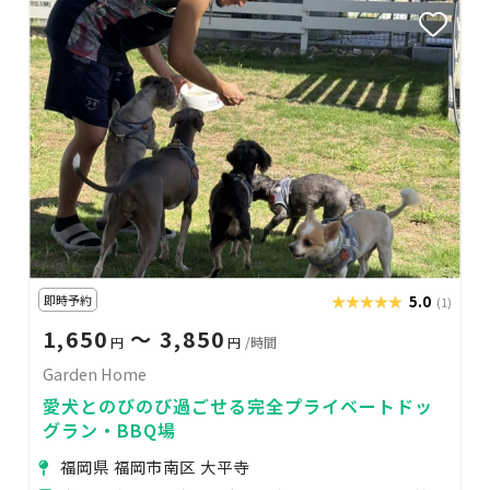
即時予約
★★★★★
★★★★★
5.0
(1)
1,650
〜 3,850
円
円
/時間
Garden Home
愛犬とのびのび過ごせる完全プライベートドッ
グラン・BBQ場
福岡県 福岡市南区 大平寺