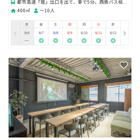
都市高速『堤』出口を出て、車で5分。西鉄バス桧原営業所すぐ近く。 Googleマップ場にある源蔵池
400㎡
〜10人
木
金
土
日
月
火
水
8/6
8/7
8/8
8/9
8/10
8/11
8/12