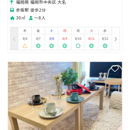
福岡県 福岡市中央区 大名
赤坂駅 徒歩2分
30㎡
〜8人
木
金
土
日
月
火
水
8/6
8/7
8/8
8/9
8/10
8/11
8/12