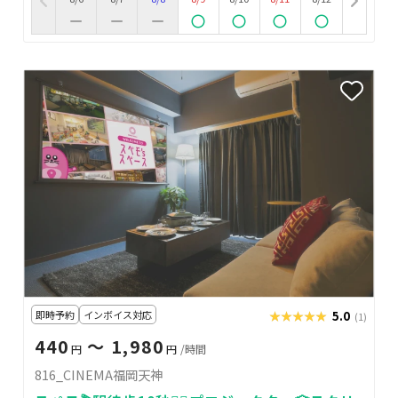
即時予約
インボイス対応
★★★★★
★★★★★
5.0
(1)
440
〜 1,980
円
円
/時間
816_CINEMA福岡天神