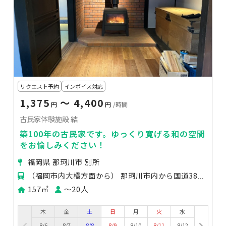
リクエスト予約
インボイス対応
1,375
〜 4,400
円
円
/時間
古民家体験施設 結
築100年の古民家です。ゆっくり寛げる和の空間
をお愉しみください！
福岡県 那珂川市 別所
（福岡市内大橋方面から） 那珂川市内から国道385号線を東脊振（吉野ヶ里）方面に向かい、山田の交差
157㎡
〜20人
木
金
土
日
月
火
水
8/6
8/7
8/8
8/9
8/10
8/11
8/12