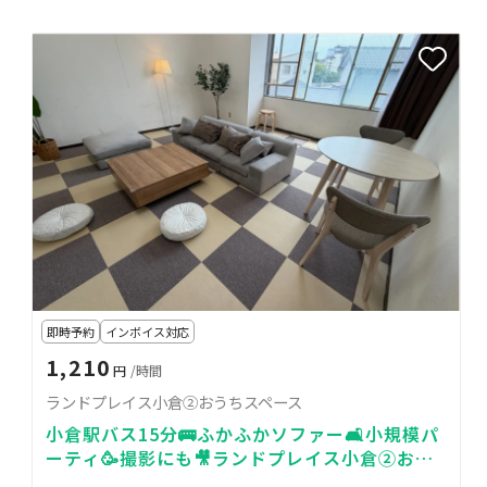
即時予約
インボイス対応
1,210
円
/時間
ランドプレイス小倉②おうちスペース
小倉駅バス15分🚌ふかふかソファー🛋️小規模パ
ーティ🥳撮影にも🎥ランドプレイス小倉②おう
ちスペース