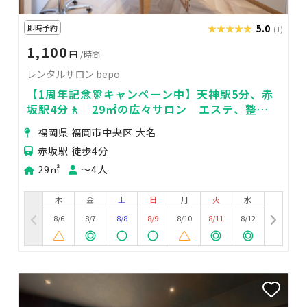
即時予約
★★★★★
★★★★★
5.0
(1)
1,100
円
/時間
レンタルサロン bepo
【1周年記念🎊キャンペーン中】天神駅5分、赤
坂駅4分🚶｜29㎡の広々サロン｜エステ、整
体、マッサージ、美容レッスンなど用途様々👌
福岡県 福岡市中央区 大名
赤坂駅 徒歩4分
29㎡
〜4人
木
金
土
日
月
火
水
8/6
8/7
8/8
8/9
8/10
8/11
8/12