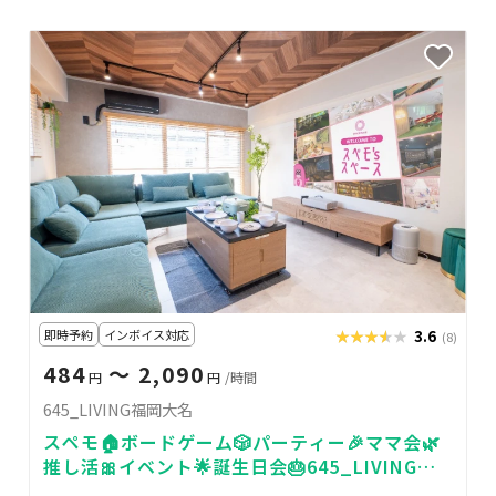
即時予約
インボイス対応
★★★★★
★★★★★
3.6
(8)
484
〜 2,090
円
円
/時間
645_LIVING福岡大名
スペモ🏠ボードゲーム🎲パーティー🎉ママ会🌿
推し活🎀イベント🌟誕生日会🎂645_LIVING福
岡大名