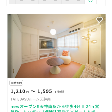
即時予約
1,210
〜 1,595
円
円
/時間
TATEDASUルーム 天神南
newオープン‼️天神南駅から徒歩4分🚶‍♀️24ｈ営
業🚀レトロポップ🌈持込可🚀ＴＶゲーム＆ボー