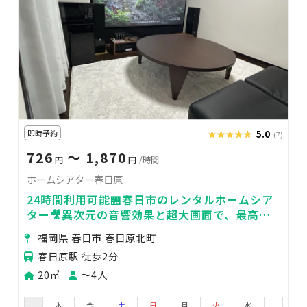
即時予約
★★★★★
★★★★★
5.0
(7)
726
〜 1,870
円
円
/時間
ホームシアター春日原
24時間利用可能🏪春日市のレンタルホームシア
ター🎥異次元の音響効果と超大画面で、最高の
環境を貸切🎥【4K×100インチ】
福岡県 春日市 春日原北町
春日原駅 徒歩2分
20㎡
〜4人
木
金
土
日
月
火
水