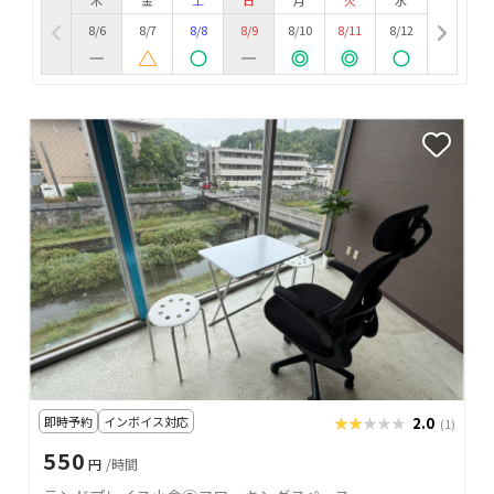
8/6
8/7
8/8
8/9
8/10
8/11
8/12
即時予約
インボイス対応
★★★★★
★★★★★
2.0
(1)
550
円
/時間