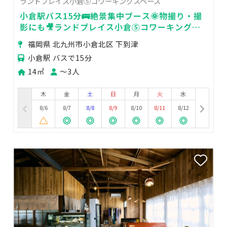
ランドプレイス小倉⑤コワーキングスペース
小倉駅バス15分🚌絶景集中ブース🌞物撮り・撮
影にも🎥ランドプレイス小倉⑤コワーキングス
ペース
福岡県 北九州市小倉北区 下到津
小倉駅 バスで15分
14㎡
〜3人
木
金
土
日
月
火
水
8/6
8/7
8/8
8/9
8/10
8/11
8/12