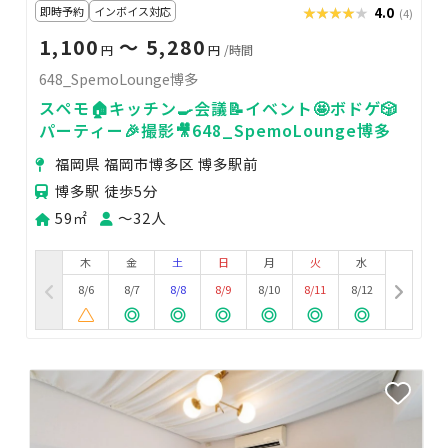
即時予約
インボイス対応
★★★★★
★★★★★
4.0
(4)
1,100
〜 5,280
円
円
/時間
648_SpemoLounge博多
スペモ🏠キッチン🍳会議📝イベント🤩ボドゲ🎲
パーティー🎉撮影🎥648_SpemoLounge博多
福岡県 福岡市博多区 博多駅前
博多駅 徒歩5分
59㎡
〜32人
木
金
土
日
月
火
水
8/6
8/7
8/8
8/9
8/10
8/11
8/12