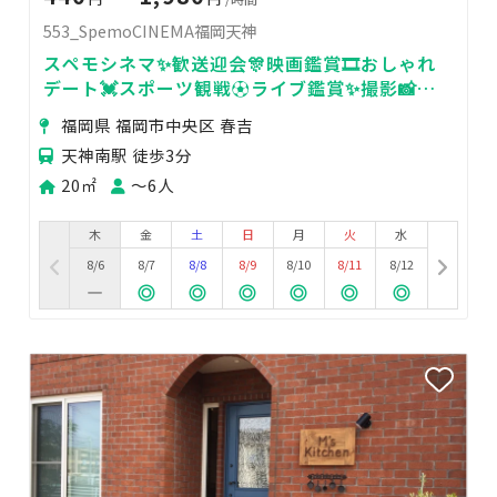
553_SpemoCINEMA福岡天神
スペモシネマ✨歓送迎会🎊映画鑑賞🎞おしゃれ
デート💓スポーツ観戦⚽ライブ鑑賞✨撮影📸
553_SpemoCINEMA福岡天神
福岡県 福岡市中央区 春吉
天神南駅 徒歩3分
20㎡
〜6人
木
金
土
日
月
火
水
8/6
8/7
8/8
8/9
8/10
8/11
8/12