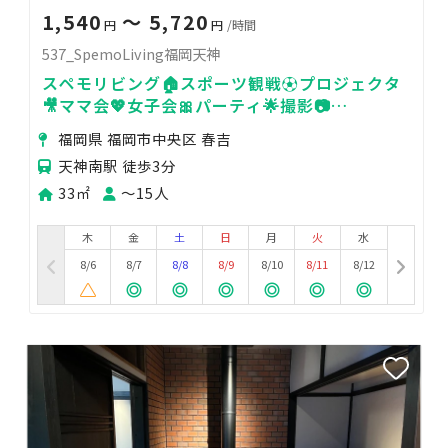
1,540
〜 5,720
円
円
/時間
537_SpemoLiving福岡天神
スペモリビング🏠スポーツ観戦⚽プロジェクタ
🎥ママ会💖女子会🎀パーティ🌟撮影📷️
537_SpemoLiving福岡天神
福岡県 福岡市中央区 春吉
天神南駅 徒歩3分
33㎡
〜15人
木
金
土
日
月
火
水
8/6
8/7
8/8
8/9
8/10
8/11
8/12