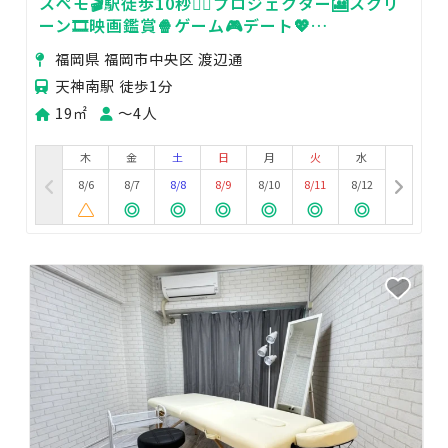
スペモ🎬駅徒歩10秒🚶‍♀️プロジェクター🎦スクリ
ーン🎞️映画鑑賞🍿ゲーム🎮️デート💖
816_CINEMA福岡天神
福岡県 福岡市中央区 渡辺通
天神南駅 徒歩1分
19㎡
〜4人
木
金
土
日
月
火
水
8/6
8/7
8/8
8/9
8/10
8/11
8/12