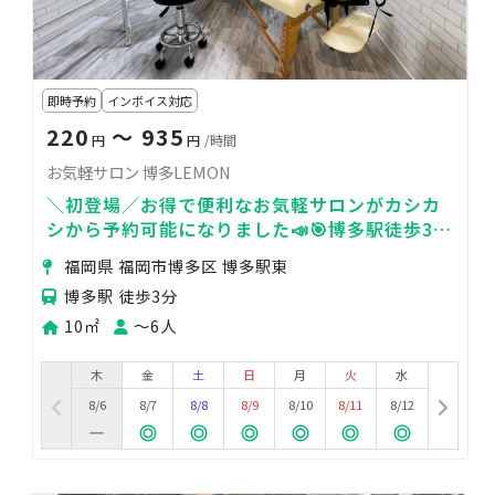
即時予約
インボイス対応
220
〜 935
円
円
/時間
お気軽サロン 博多LEMON
＼初登場／お得で便利なお気軽サロンがカシカ
シから予約可能になりました📣🎯博多駅徒歩3分
🎯シンプルな施術スペース🌿24時間営業
福岡県 福岡市博多区 博多駅東
博多駅 徒歩3分
10㎡
〜6人
木
金
土
日
月
火
水
8/6
8/7
8/8
8/9
8/10
8/11
8/12