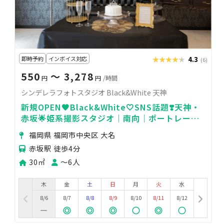
即時予約
インボイス対応
★★★★★
★★★★★
4.3
(6)
550
〜 3,278
円
円
/時間
シンデレラフォトスタジオ Black&White 天神
新規OPEN🖤Black&White‎🤍SNS話題❣️天神・
赤坂🌟姫系撮影スタジオ｜南向｜ポートレート
｜コスプレ｜推し活｜商用
福岡県 福岡市中央区 大名
赤坂駅 徒歩4分
30㎡
〜6人
木
金
土
日
月
火
水
8/6
8/7
8/8
8/9
8/10
8/11
8/12