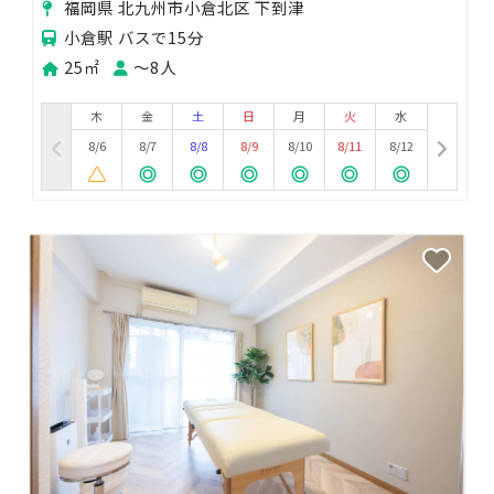
福岡県 北九州市小倉北区 下到津
小倉駅 バスで15分
25㎡
〜8人
木
金
土
日
月
火
水
8/6
8/7
8/8
8/9
8/10
8/11
8/12