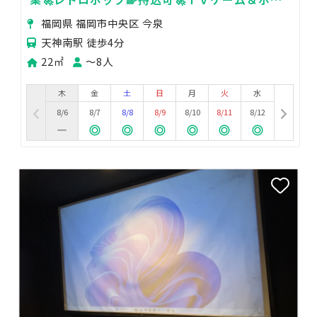
ドゲーム😊女子会🌺
福岡県 福岡市中央区 今泉
天神南駅 徒歩4分
22㎡
〜8人
木
金
土
日
月
火
水
8/6
8/7
8/8
8/9
8/10
8/11
8/12