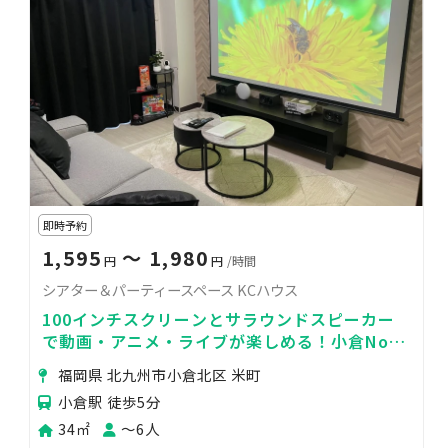
即時予約
1,595
〜 1,980
円
円
/時間
シアター＆パーティースペース KCハウス
100インチスクリーンとサラウンドスピーカー
で動画・アニメ・ライブが楽しめる！小倉No1
満足スペース！
福岡県 北九州市小倉北区 米町
小倉駅 徒歩5分
34㎡
〜6人