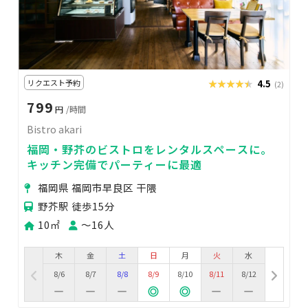
リクエスト予約
★★★★★
★★★★★
4.5
(2)
799
円
/時間
Bistro akari
福岡・野芥のビストロをレンタルスペースに。
キッチン完備でパーティーに最適
福岡県 福岡市早良区 干隈
野芥駅 徒歩15分
10㎡
〜16人
木
金
土
日
月
火
水
8/6
8/7
8/8
8/9
8/10
8/11
8/12