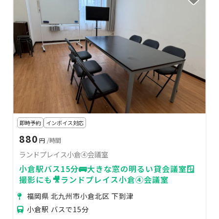
即時予約
インボイス対応
880
円
/時間
ランドプレイス小倉④会議室
小倉駅バス15分🚌大きな窓の明るい貸会議室🪟
撮影にも🎥ランドプレイス小倉④会議室
福岡県 北九州市小倉北区 下到津
小倉駅 バスで15分