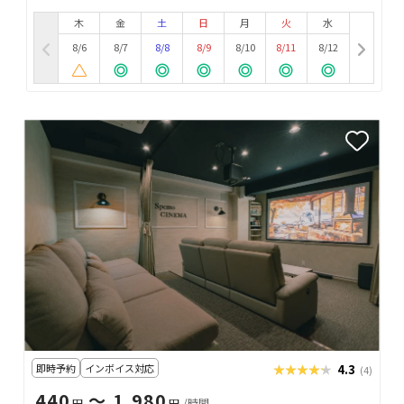
木
金
土
日
月
火
水
8/6
8/7
8/8
8/9
8/10
8/11
8/12
即時予約
インボイス対応
★★★★★
★★★★★
4.3
(4)
440
〜 1,980
円
円
/時間