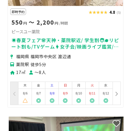
即時予約
★★★★★
★★★★★
4.8
(5)
550
〜 2,200
円
円
/時間
ピースユー薬院
☀️春夏フェア🌸天神・薬院駅近/ 学生割🧑‍🎓リピ
ート割も/TVゲーム👩女子会/映画ライブ鑑賞/推
し活/タコパ/飲み
福岡県 福岡市中央区 渡辺通
薬院駅 徒歩5分
17㎡
〜8人
木
金
土
日
月
火
水
8/6
8/7
8/8
8/9
8/10
8/11
8/12