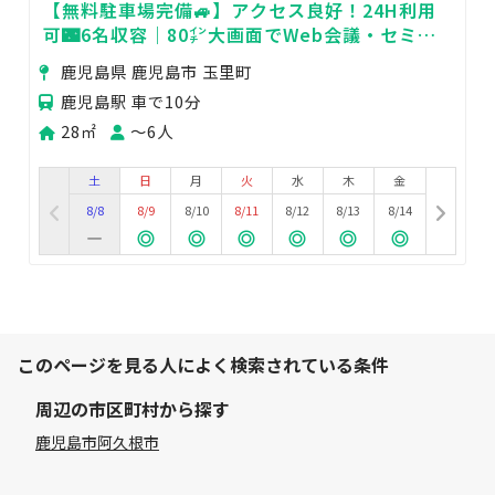
【無料駐車場完備🚙】アクセス良好！24H利用
可🌃6名収容｜80㌅大画面でWeb会議・セミナ
ー・研修に最適な個室
鹿児島県 鹿児島市 玉里町
鹿児島駅 車で10分
28㎡
〜6人
土
日
月
火
水
木
金
8/8
8/9
8/10
8/11
8/12
8/13
8/14
このページを見る人によく検索されている条件
周辺の市区町村から探す
鹿児島市
阿久根市