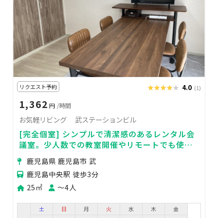
リクエスト予約
★★★★★
★★★★★
4.0
(1)
1,362
円
/時間
お気軽リビング 武ステーションビル
[完全個室] シンプルで清潔感のあるレンタル会
議室。少人数での教室開催やリモートでも使え
る機器の品揃え豊富！
鹿児島県 鹿児島市 武
鹿児島中央駅 徒歩3分
25㎡
〜4人
土
日
月
火
水
木
金