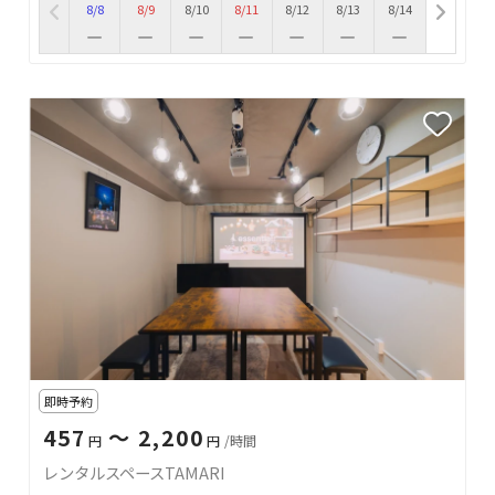
8/8
8/9
8/10
8/11
8/12
8/13
8/14
即時予約
457
〜 2,200
円
円
/時間
レンタルスペースTAMARI