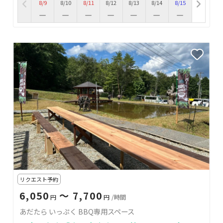
8/9
8/10
8/11
8/12
8/13
8/14
8/15
リクエスト予約
6,050
〜 7,700
円
円
/時間
あだたら いっぷく BBQ専用スペース