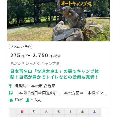
リクエスト予約
275
〜 2,750
円
円
/時間
あだたら いっぷく キャンプ場
日本百名山「安達太良山」の麓でキャンプ体
験！自然が豊かでトイレなどの設備も完備！
福島県 二本松市 岳温泉
二本松IC出口⇒国道4号：二本松方面⇒二本松インター入り口右折：国道459号/県道355号方面⇒岳街
70㎡
〜6人
日
月
火
水
木
金
土