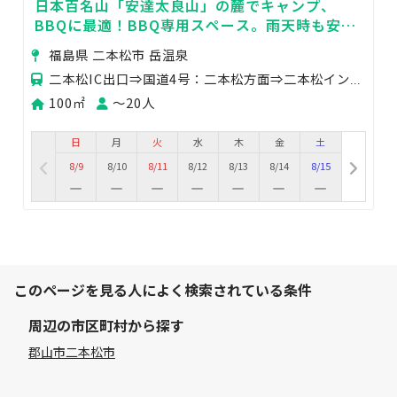
日本百名山「安達太良山」の麓でキャンプ、
BBQに最適！BBQ専用スペース。雨天時も安心
利用。
福島県 二本松市 岳温泉
二本松IC出口⇒国道4号：二本松方面⇒二本松インター入り口右折：国道459号/県道355号方面⇒岳街
100㎡
〜20人
日
月
火
水
木
金
土
8/9
8/10
8/11
8/12
8/13
8/14
8/15
このページを見る人によく検索されている条件
周辺の市区町村から探す
郡山市
二本松市