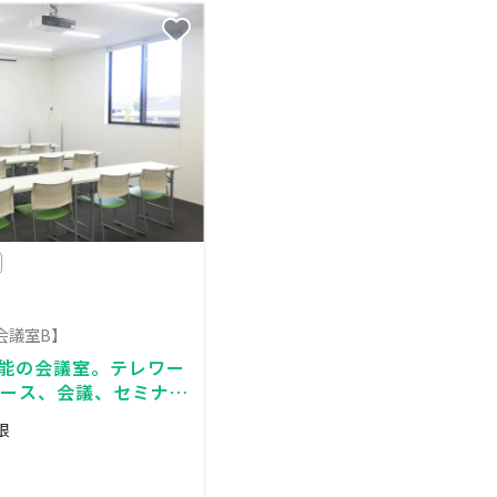
会議室B】
容可能の会議室。テレワー
ペース、会議、セミナ
-Fi完備）
根