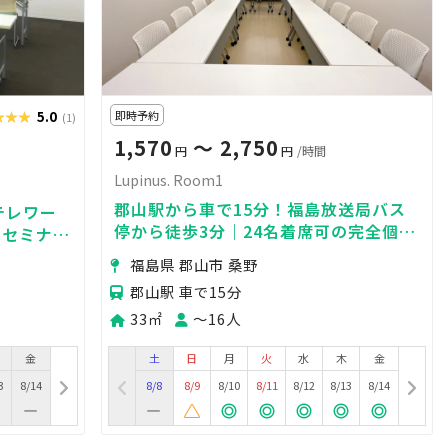
★★★
★★★
5.0
即時予約
(1)
1,570
〜 2,750
円
円
/時間
Lupinus. Room1
郡山駅から車で15分！福島放送局バス
テレワー
停から徒歩3分｜24名着席可の完全個
、セミナ
室！WiFiホワイトボード等備品全て無
福島県 郡山市 桑野
料！の多目的スペース
郡山駅 車で15分
33㎡
〜16人
金
土
日
月
火
水
木
金
3
8/14
8/8
8/9
8/10
8/11
8/12
8/13
8/14