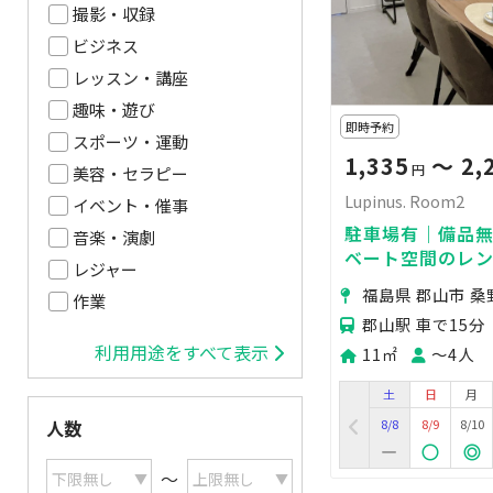
撮影・収録
ビジネス
レッスン・講座
趣味・遊び
即時予約
スポーツ・運動
1,335
〜 2,
円
美容・セラピー
Lupinus. Room2
イベント・催事
駐車場有｜備品
音楽・演劇
ベート空間のレン
レジャー
ら車で15分福島
福島県 郡山市 桑
作業
分の好立地
郡山駅 車で15分
利用用途をすべて表示
11㎡
〜4人
土
日
月
8/8
8/9
8/10
人数
〜