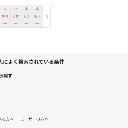
火
水
木
金
8/11
8/12
8/13
8/14
人によく検索されている条件
ら探す
りる方へ
ユーザーの方へ