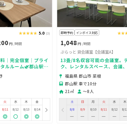
★★★★★
★★★★★
5.0
即時予約
インボイス対応
★★
★★
(3)
200
1,048
円
/時間
円
/時間
ぷらっと 貸会議室【会議室A】
無料｜完全個室｜プライ
13畳/8名収容可能の会議室。
タルルーム🌿郡山駅か
ク、レンタルスペース、会議
放送局バス停から徒歩3
ー、研修等に（Wi-Fi完備）
野
福島県 郡山市 菜根
郡山駅 車で10分
21㎡
〜8人
火
水
木
金
土
日
月
火
水
木
8/11
8/12
8/13
8/14
8/8
8/9
8/10
8/11
8/12
8/1