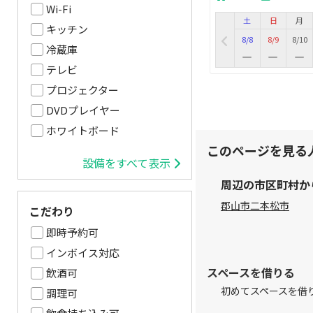
Wi-Fi
土
日
月
キッチン
8/8
8/9
8/10
冷蔵庫
テレビ
プロジェクター
DVDプレイヤー
ホワイトボード
このページを見る
設備をすべて表示
周辺の市区町村か
郡山市
二本松市
こだわり
即時予約可
インボイス対応
スペースを借りる
飲酒可
初めてスペースを借
調理可