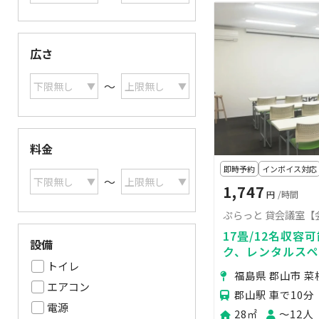
広さ
〜
料金
即時予約
インボイス対応
〜
1,747
円
/時間
ぷらっと 貸会議室【
17畳/12名収
設備
ク、レンタルス
トイレ
ー、研修等に（Wi
福島県 郡山市 菜
エアコン
郡山駅 車で10分
電源
28㎡
〜12人