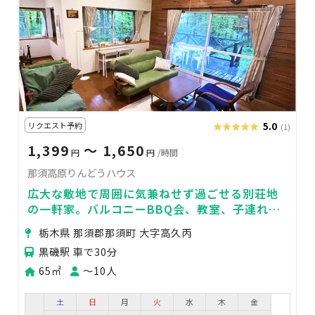
リクエスト予約
★★★★★
★★★★★
5.0
(1)
1,399
〜 1,650
円
円
/時間
那須高原りんどうハウス
広大な敷地で周囲に気兼ねせず過ごせる別荘地
の一軒家。バルコニーBBQ会、教室、子連れマ
マ会、女子会、パーティーにぴったり！
栃木県 那須郡那須町 大字高久丙
黒磯駅 車で30分
65㎡
〜10人
土
日
月
火
水
木
金