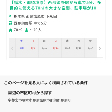
【栃木・那須塩原】西那須野駅から車で5分、多
目的に使える70㎡の大きな空間、駐車場が10台
完備
栃木県 那須塩原市 下永田
西那須野駅 車で5分
70㎡
〜20人
土
日
月
火
水
木
金
8/8
8/9
8/10
8/11
8/12
8/13
8/14
このページを見る人によく検索されている条件
周辺の市区町村から探す
宇都宮市
栃木市
那須塩原市
那須郡那須町