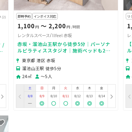
0
即時予約
インボイス対応
リ
(2)
1,100
〜 2,200
1
円
円
/時間
レンタルスペースi'llfeel 赤坂
レ
赤坂・溜池山王駅から徒歩5分｜パーソナ
【
 /
ルピラティススタジオ｜施術ベッドも2台
ル
まで利用可能で施術講習会にも⭕️
撮
東京都 港区 赤坂
溜池山王駅 徒歩5分
24㎡
〜5人
土
日
月
火
水
木
金
8/8
8/9
8/10
8/11
8/12
8/13
8/14