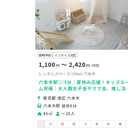
即時予約
インボイス対応
1,100
〜 2,420
円
円
/時間
レンタルスペースi'llfeel 六本木
六本木駅🚶‍♀️5分｜夏休み応援！キッズル
ム完備｜大人数女子会やママ会、推し活
👩ヨガレッスン、個展、ストア、撮影ス
東京都 港区 六本木
ジオにも◎
六本木駅 徒歩6分
46㎡
〜20人
土
日
月
火
水
木
金