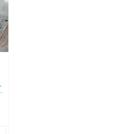
ー
に
タ