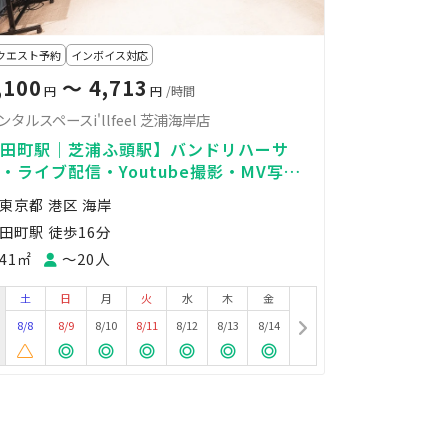
クエスト予約
インボイス対応
,100
〜 4,713
円
円
/時間
ンタルスペースi'llfeel 芝浦海岸店
田町駅｜芝浦ふ頭駅】バンドリハーサ
・ライブ配信・Youtube撮影・MV写真
影・ダンスレッスンも◎
東京都 港区 海岸
田町駅 徒歩16分
41㎡
〜20人
土
日
月
火
水
木
金
8/8
8/9
8/10
8/11
8/12
8/13
8/14