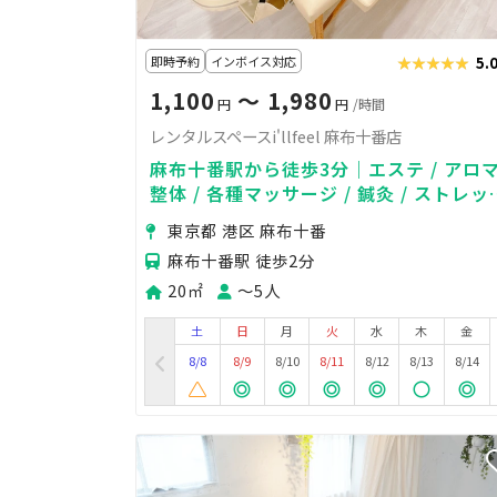
即時予約
インボイス対応
★★★★★
★★★★★
5.
1,100
〜 1,980
円
円
/時間
レンタルスペースi'llfeel 麻布十番店
麻布十番駅から徒歩3分｜エステ / アロマ
整体 / 各種マッサージ / 鍼灸 / ストレッ
チ/占い/勉強/お仕事スペースに
東京都 港区 麻布十番
麻布十番駅 徒歩2分
20㎡
〜5人
土
日
月
火
水
木
金
8/8
8/9
8/10
8/11
8/12
8/13
8/14