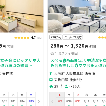
★★★★★
★★★★★
4.7
即時予約
インボイス対応
★★
★★
(15)
5
286
〜 1,320
円
/時間
円
円
/時間
657_ミスティ梅田
】女子会にピッタリ💖大
スペモ🏠️梅田駅近く🚃清潔✨
迫力満点の鑑賞
み会🍻推し活💍ママ会☕大迫
️推し活・誕生日にも絶大な
クター🎥657_ミスティ梅田
区 天神橋
大阪府 大阪市北区 西天満
東梅田駅 徒歩6分
29㎡
〜16人
水
木
金
土
日
月
火
水
木
金
8/12
8/13
8/14
8/15
8/9
8/10
8/11
8/12
8/13
8/1