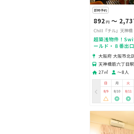
即時予約
892
〜 2,73
円
Chill『チル』天神橋
超築浅物件！Swi
ールド・８番出口
で24時間利用可
大阪府 大阪市北
ケが出来るスペー
天神橋筋六丁目駅
27㎡
〜8人
日
月
火
8/9
8/10
8/11