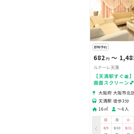
即時予約
682
〜 1,48
円
ルナーレ天満
【天満駅すぐ🎀
画面スクリーン
会/Switch❣
大阪府 大阪市北
人気🌸
天満駅 徒歩3分
16㎡
〜6人
日
月
火
8/9
8/10
8/11