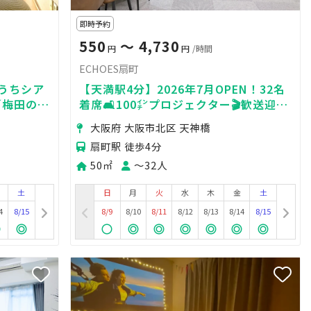
即時予約
550
〜 4,730
円
円
/時間
ECHOES扇町
おうちシア
【天満駅4分】2026年7月OPEN！32名
／梅田の定
着席🛋100㌅プロジェクター🎬歓送迎
会／スーフ
会・女子会に🎉会議・交流会・上映会に
大阪府 大阪市北区 天神橋
も🧳
扇町駅 徒歩4分
50㎡
〜32人
土
日
月
火
水
木
金
土
4
8/15
8/9
8/10
8/11
8/12
8/13
8/14
8/15