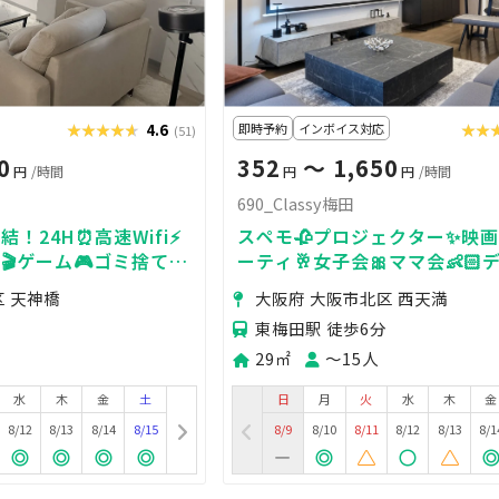
★★★★★
★★★★★
4.6
即時予約
インボイス対応
★★
★★
(51)
0
352
〜 1,650
円
/時間
円
円
/時間
690_Classy梅田
！24H⏰高速Wifi⚡
スペモ🥀プロジェクター✨️映画
🎬ゲーム🎮ゴミ捨て場
ーティ🥂女子会🎀ママ会👶🏻
チ巨大スクリーン✨
690_Classy梅田
区 天神橋
大阪府 大阪市北区 西天満
東梅田駅 徒歩6分
29㎡
〜15人
水
木
金
土
日
月
火
水
木
金
8/12
8/13
8/14
8/15
8/9
8/10
8/11
8/12
8/13
8/1