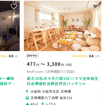
★★★
★★★
4.5
即時予約
★★★★★
★★★★★
4.6
(8)
(19)
477
〜 3,300
円
円
/時間
Moff room《天神橋筋六丁目店》
ー📽️映
最大20名🍺🍷天六駅2分🚶‍♀️ママ会🩷誕生
最新ゲー
日会🎁撮影会🧸自然光バッチリ✨
大阪府 大阪市北区 天神橋
天神橋筋六丁目駅 徒歩3分
40㎡
〜15人