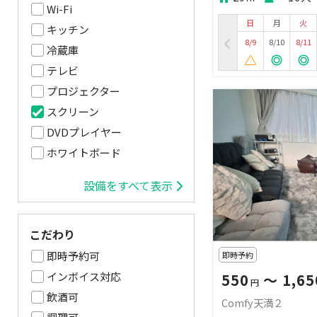
Wi-Fi
日
月
火
キッチン
8/9
8/10
8/11
冷蔵庫
テレビ
プロジェクター
スクリーン
DVDプレイヤー
ホワイトボード
設備をすべて表示
こだわり
即時予約可
即時予約
インボイス対応
550
〜 1,65
円
飲酒可
Comfy天満２