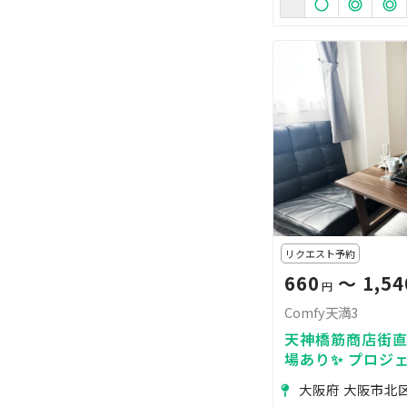
リクエスト予約
660
〜 1,54
円
Comfy天満3
天神橋筋商店街直
場あり✨ プロジェ
大阪府 大阪市北