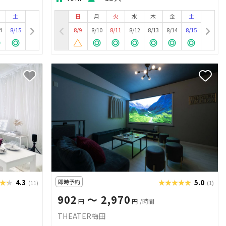
土
日
月
火
水
木
金
土
4
8/15
8/9
8/10
8/11
8/12
8/13
8/14
8/15
★★
★★★
4.3
即時予約
★★★★★
★★★★★
5.0
(11)
(1)
902
〜 2,970
円
円
/時間
THEATER梅田