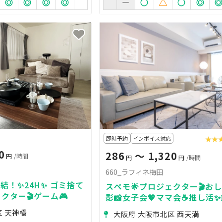
即時予約
インボイス対応
★★
★★
0
286
〜 1,320
円
/時間
円
円
/時間
660_ラフィネ梅田
結！✨24H✨ ゴミ捨て
スペモ🌟プロジェクター🎬おし
クター🎬ゲーム🎮
影📸女子会💖ママ会☕推し活✨️
660_ラフィネ梅田
区 天神橋
大阪府 大阪市北区 西天満