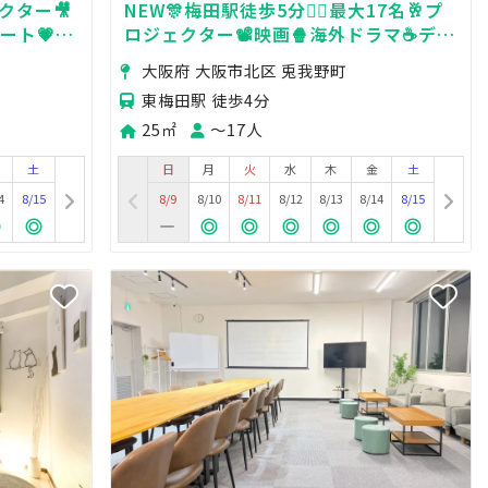
クター🎥
NEW🎊梅田駅徒歩5分🚶‍♀️最大17名🥂プ
ート💗撮
ロジェクター📽️映画🍿海外ドラマ☕️デー
ト💓ゲーム🎮女子会💗タコパ🐙推し活
大阪府 大阪市北区 兎我野町
🌟飲み会🍻ママ会🧚
東梅田駅 徒歩4分
25㎡
〜17人
土
日
月
火
水
木
金
土
4
8/15
8/9
8/10
8/11
8/12
8/13
8/14
8/15