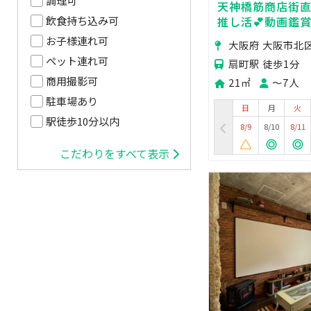
調理可
天神橋筋商店街直結
推し活💕動画鑑賞
飲食持ち込み可
あり✨100㌅プ
お子様連れ可
大阪府 大阪市北
ペット連れ可
扇町駅 徒歩1分
商用撮影可
21㎡
〜7人
駐車場あり
日
月
火
駅徒歩10分以内
8/9
8/10
8/11
こだわりをすべて表示