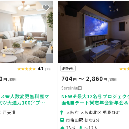
★★★★★
★★★★★
4.7
即時予約
★★
★★
(39)
0
704
〜 2,860
円
/時間
円
円
/時間
Serein梅田
ス👑人数変更無料🆓マ
NEW🎉最大12名🉐プロジェクタ
🤍大迫力100㌅プロ
画🐈‍⬛デート💓忘年会新年会
会🎬💫安心の高評価レ
ム機🎮女子会💗Serein梅田
区 西天満
大阪府 大阪市北区 兎我野町
お誕生日特典🎁
東梅田駅 徒歩3分
25㎡
〜12人