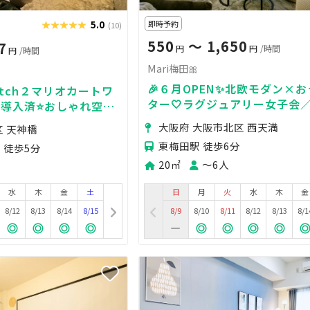
★★★★★
★★★★★
5.0
即時予約
(10)
550
〜 1,650
7
円
円
/時間
円
/時間
Mari梅田🎀
🎉６月OPEN✨北欧モダン×
tch２マリオカートワ
ター🤍ラグジュアリー女子会
導入済⭐️おしゃれ空間
番デート💕大画面100㌅鑑賞
能！関西で唯一カラオ
大阪府 大阪市北区 西天満
区 天神橋
ァミ🎬２回目20％OFF🎁
ス🌟
東梅田駅 徒歩6分
 徒歩5分
20㎡
〜6人
水
木
金
土
日
月
火
水
木
金
8/12
8/13
8/14
8/15
8/9
8/10
8/11
8/12
8/13
8/1