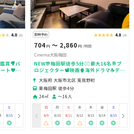
★★★
★★★
4.0
即時予約
★★★★★
★★★★★
4.8
(6)
(4)
704
〜 2,860
円
円
/時間
Cinema大阪梅田
鑑賞🎥パ
NEW🎊梅田駅徒歩5分🚶‍♀️最大16名🥂プ
デート💖
ロジェクター📽️映画🍿海外ドラマ☕️デー
ト💓ゲーム🎮女子会💗タコパ🐙推し活
大阪府 大阪市北区 兎我野町
🌟飲み会🍻ママ会🧚
東梅田駅 徒歩4分
24㎡
〜16人
土
日
月
火
水
木
金
土
4
8/15
8/9
8/10
8/11
8/12
8/13
8/14
8/15