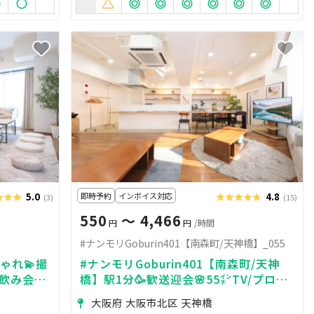
★★★
★★★
5.0
即時予約
インボイス対応
★★★★★
★★★★★
4.8
(3)
(15)
550
〜 4,466
円
円
/時間
#ナンモリGoburin401【南森町/天神橋】_055
ゃれ💫撮
#ナンモリGoburin401【南森町/天神
飲み会🍻
橋】駅1分🥳歓送迎会🌸55㌅TV/プロジ
ェクター📺
大阪府 大阪市北区 天神橋