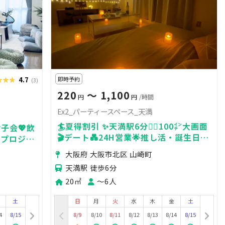
★★★
★★★
4.7
即時予約
(3)
220
〜 1,100
円
円
/時間
Ex2_パーティースペース_天満
🏄夏得割引 ✨天満駅6分🚶‍♂️100㌅大画面
女子会💖飲
🎬デート💑24H営業🌟推し活・誕生日会
力プロジェ
🎉撮影会📸ボドゲ豊富🃏人気テレビゲー
大阪府 大阪市北区 山崎町
ム機🎮
天満駅 徒歩6分
20㎡
〜6人
土
日
月
火
水
木
金
土
4
8/15
8/9
8/10
8/11
8/12
8/13
8/14
8/15