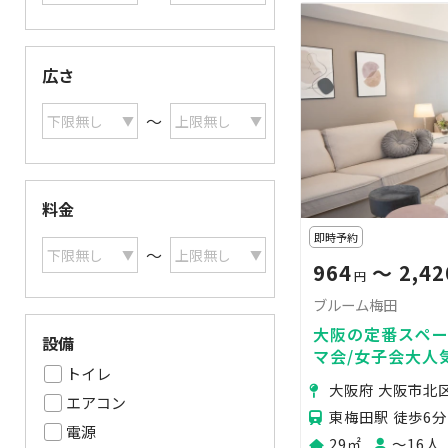
広さ
〜
料金
即時予約
〜
964
〜 2,42
円
ブルーム梅田
大阪の定番スペー
設備
マ会/女子会大人気
トイレ
ジェクターで鑑賞
大阪府 大阪市北
ビュー🌟推し活/
エアコン
東梅田駅 徒歩6分
電源
29㎡
〜16人