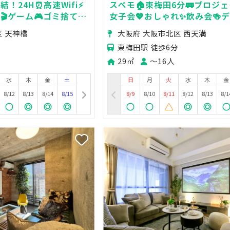
！24H⏰高速Wifi⚡
スペモ🏠️東梅田6分🚃プロジェ
🎬ゲーム🎮ゴミ捨て場
女子会💖おしゃれ✨️飲み会🍻デ
ロジェクターあり✨
影📸670_Ange梅田
区 天神橋
大阪府 大阪市北区 西天満
東梅田駅 徒歩6分
29㎡
〜16人
水
木
金
土
日
月
火
水
木
金
8/12
8/13
8/14
8/15
8/9
8/10
8/11
8/12
8/13
8/1