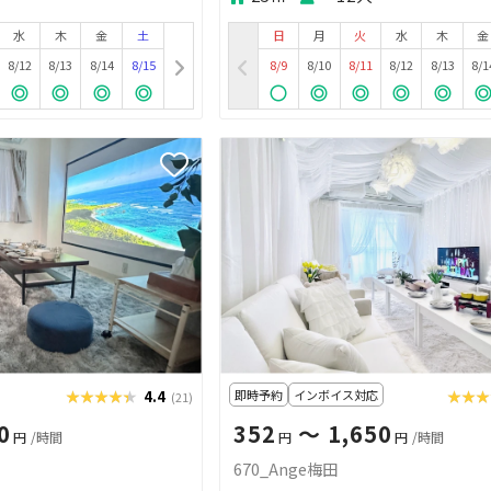
水
木
金
土
日
月
火
水
木
金
8/12
8/13
8/14
8/15
8/9
8/10
8/11
8/12
8/13
8/1
★★★★★
★★★★★
4.4
即時予約
インボイス対応
★★★
★★
(21)
0
352
〜 1,650
円
/時間
円
円
/時間
670_Ange梅田