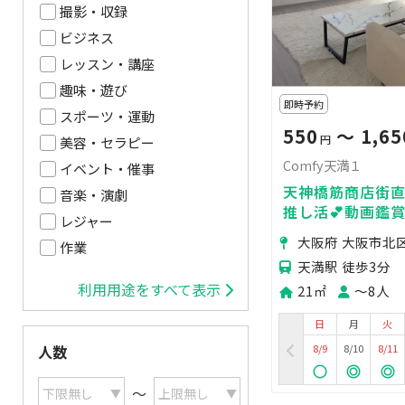
撮影・収録
ビジネス
レッスン・講座
趣味・遊び
即時予約
スポーツ・運動
550
〜 1,65
円
美容・セラピー
Comfy天満１
イベント・催事
天神橋筋商店街直結
音楽・演劇
推し活💕動画鑑賞
レジャー
あり✨120イン
大阪府 大阪市北
作業
天満駅 徒歩3分
利用用途をすべて表示
21㎡
〜8人
日
月
火
8/9
8/10
8/11
人数
〜