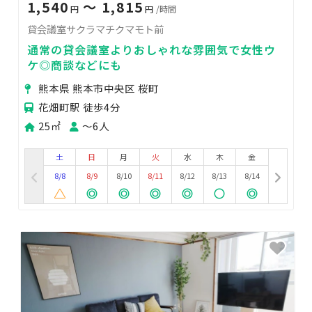
1,540
〜 1,815
円
円
/時間
貸会議室サクラマチクマモト前
通常の貸会議室よりおしゃれな雰囲気で女性ウ
ケ◎商談などにも
熊本県 熊本市中央区 桜町
花畑町駅 徒歩4分
25㎡
〜6人
土
日
月
火
水
木
金
8/8
8/9
8/10
8/11
8/12
8/13
8/14