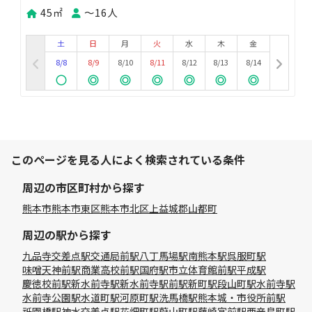
45㎡
〜16人
土
日
月
火
水
木
金
8/8
8/9
8/10
8/11
8/12
8/13
8/14
このページを見る人によく検索されている条件
周辺の市区町村から探す
熊本市
熊本市東区
熊本市北区
上益城郡山都町
周辺の駅から探す
九品寺交差点駅
交通局前駅
八丁馬場駅
南熊本駅
呉服町駅
味噌天神前駅
商業高校前駅
国府駅
市立体育館前駅
平成駅
慶徳校前駅
新水前寺駅
新水前寺駅前駅
新町駅
段山町駅
水前寺駅
水前寺公園駅
水道町駅
河原町駅
洗馬橋駅
熊本城・市役所前駅
祇園橋駅
神水交差点駅
花畑町駅
蔚山町駅
藤崎宮前駅
西辛島町駅