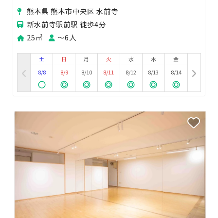
熊本県 熊本市中央区 水前寺
新水前寺駅前駅 徒歩4分
25㎡
〜6人
土
日
月
火
水
木
金
8/8
8/9
8/10
8/11
8/12
8/13
8/14