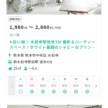
即時予約
1,980
〜 2,860
円
円
/時間
白い城
✨白い城☆ 水前寺駅徒歩3分 撮影＆パーティー
スペース！ホワイト基調のシャビーなプリンセ
ス空間
熊本県 熊本市中央区 水前寺
新水前寺駅前駅 徒歩4分
25㎡
〜6人
土
日
月
火
水
木
金
8/8
8/9
8/10
8/11
8/12
8/13
8/14