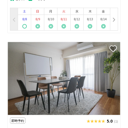
土
日
月
火
水
木
金
8/8
8/9
8/10
8/11
8/12
8/13
8/14
即時予約
★★★★★
★★★★★
5.0
(1)