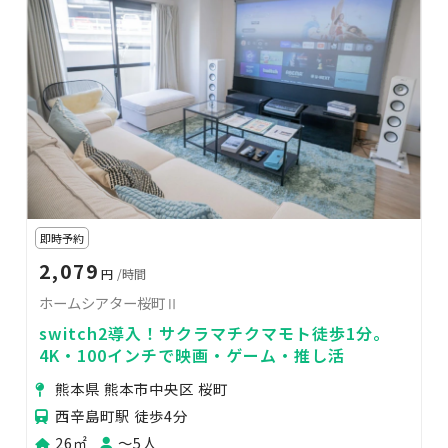
即時予約
2,079
円
/時間
ホームシアター桜町Ⅱ
switch2導入！サクラマチクマモト徒歩1分。
4K・100インチで映画・ゲーム・推し活
熊本県 熊本市中央区 桜町
西辛島町駅 徒歩4分
26㎡
〜5人