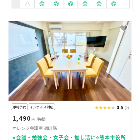
即時予約
インボイス対応
★★★★★
★★★★★
3.5
(2)
1,490
円
/時間
オレンジ会議室 通町筋
⭐️会議・勉強会・女子会・推し活に⭐️熊本市役所