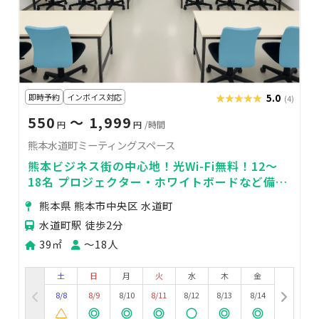
即時予約
インボイス対応
★★★★★
★★★★★
5.0
(4)
550
〜 1,999
円
円
/時間
熊本水道町ミーティングスペース
熊本ビジネス街の中心地！光Wi-Fi無料！12～
18名 プロジェクター・ホワイトボードなど備品
充実！立地が分かりやすく使いやすい
熊本県 熊本市中央区 水道町
水道町駅 徒歩2分
39㎡
〜18人
土
日
月
火
水
木
金
8/8
8/9
8/10
8/11
8/12
8/13
8/14