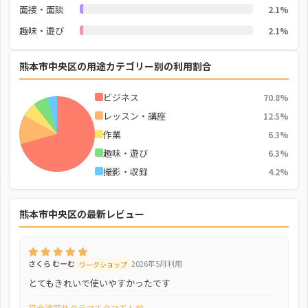
面接・面談
2.1%
趣味・遊び
2.1%
熊本市中央区の用途カテゴリー別の利用割合
ビジネス
70.8%
レッスン・講座
12.5%
作業
6.3%
趣味・遊び
6.3%
撮影・収録
4.2%
熊本市中央区の最新レビュー
さくら むーむ
2026年5月利用
ワークショップ
とてもきれいで使いやすかったです
貸会議室サクラマチクマモト前