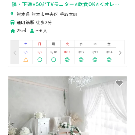
隣・下通⭐️50㌅TVモニター⭐️飲食OK⭐️＜オレン
ジ会議室🍊＞
熊本県 熊本市中央区 手取本町
通町筋駅 徒歩2分
25㎡
〜6人
土
日
月
火
水
木
金
8/8
8/9
8/10
8/11
8/12
8/13
8/14