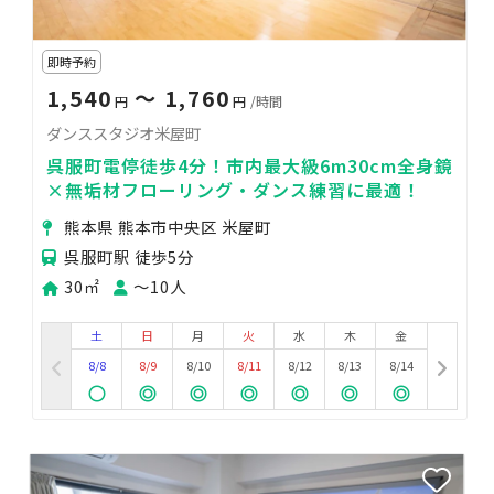
即時予約
1,540
〜 1,760
円
円
/時間
ダンススタジオ米屋町
呉服町電停徒歩4分！市内最大級6m30cm全身鏡
×無垢材フローリング・ダンス練習に最適！
熊本県 熊本市中央区 米屋町
呉服町駅 徒歩5分
30㎡
〜10人
土
日
月
火
水
木
金
8/8
8/9
8/10
8/11
8/12
8/13
8/14