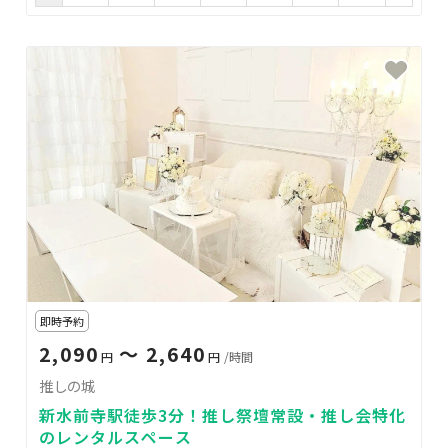
即時予約
2,090
〜 2,640
円
円
/時間
推しの城
新水前寺駅徒歩3分！推し祭壇常設・推し会特化
のレンタルスペース