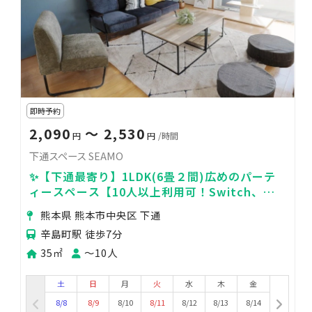
即時予約
2,090
〜 2,530
円
円
/時間
下通スペース SEAMO
✨【下通最寄り】1LDK(6畳２間)広めのパーテ
ィースペース【10人以上利用可！Switch、ア
マプラ、オーブン等キッチン充実】
熊本県 熊本市中央区 下通
辛島町駅 徒歩7分
35㎡
〜10人
土
日
月
火
水
木
金
8/8
8/9
8/10
8/11
8/12
8/13
8/14