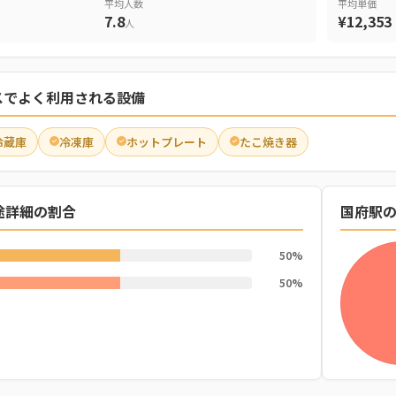
平均人数
平均単価
7.8
¥12,353
人
スでよく利用される設備
冷蔵庫
冷凍庫
ホットプレート
たこ焼き器
途詳細の割合
国府駅
50%
50%