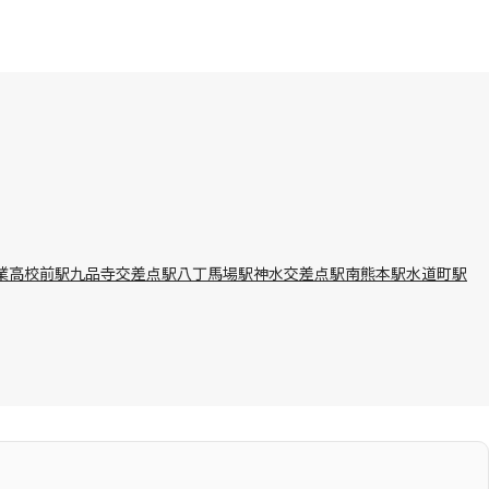
業高校前駅
九品寺交差点駅
八丁馬場駅
神水交差点駅
南熊本駅
水道町駅