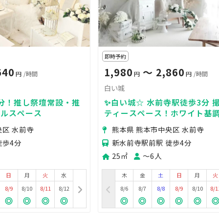
即時予約
640
1,980
〜 2,860
円
/時間
円
円
/時間
白い城
分！推し祭壇常設・推
✨白い城☆ 水前寺駅徒歩3分 
タルスペース
ティースペース！ホワイト基
ーなプリンセス空間
央区 水前寺
熊本県 熊本市中央区 水前寺
徒歩4分
新水前寺駅前駅 徒歩4分
25㎡
〜6人
日
月
火
水
木
金
土
日
月
火
8/9
8/10
8/11
8/12
8/6
8/7
8/8
8/9
8/10
8/1