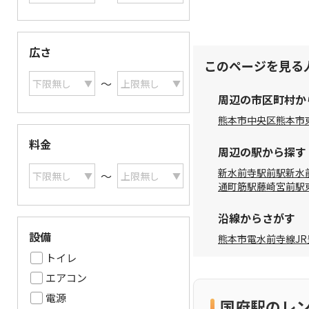
広さ
このページを見る
〜
周辺の市区町村か
熊本市中央区
熊本市
料金
周辺の駅から探す
新水前寺駅前駅
新水
〜
通町筋駅
藤崎宮前駅
沿線からさがす
設備
熊本市電水前寺線
J
トイレ
エアコン
電源
国府駅のレ