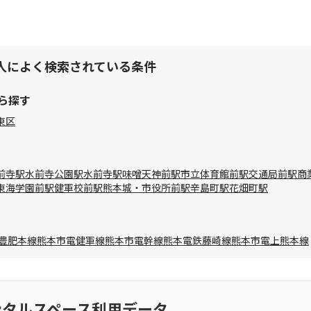
人によく検索されている条件
ら探す
東区
前寺駅
水前寺公園駅
水前寺駅
味噌天神前駅
市立体育館前駅
交通局前駅
商
東海学園前駅
健軍校前駅
熊本城・市役所前駅
辛島町駅
花畑町駅
R豊肥本線
熊本市電健軍線
熊本市電幹線
熊本電鉄藤崎線
熊本市電上熊本線
ンタルスペース利用データ