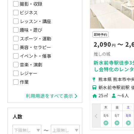
撮影・収録
ビジネス
レッスン・講座
趣味・遊び
即時予約
スポーツ・運動
2,090
〜 2,
円
美容・セラピー
推しの城
イベント・催事
新水前寺駅徒歩3
音楽・演劇
し会特化のレン
レジャー
熊本県 熊本市中
作業
新水前寺駅前駅 
25㎡
〜6人
利用用途をすべて表示
木
金
土
8/6
8/7
8/8
人数
〜