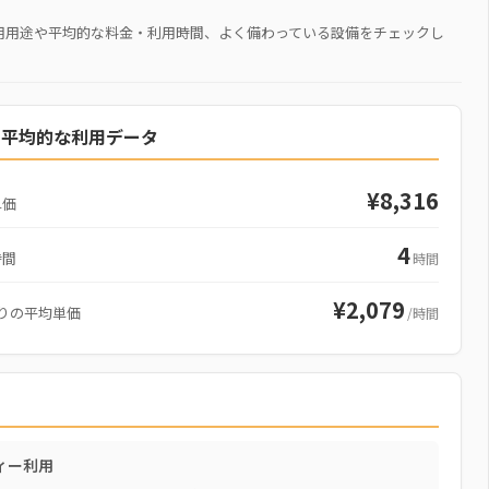
用用途や平均的な料金・利用時間、よく備わっている設備をチェックし
の平均的な利用データ
¥8,316
単価
4
時間
時間
¥2,079
りの平均単価
/時間
ィー利用