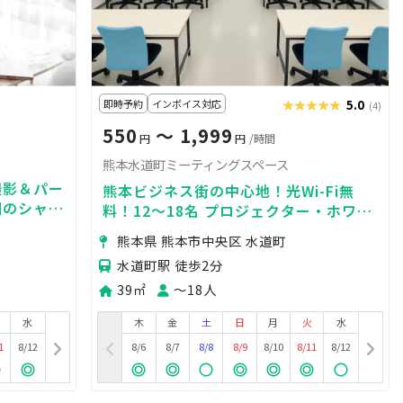
即時予約
インボイス対応
★★★★★
★★★★★
5.0
(4)
550
〜 1,999
円
円
/時間
熊本水道町ミーティングスペース
撮影＆パー
熊本ビジネス街の中心地！光Wi-Fi無
調のシャビ
料！12～18名 プロジェクター・ホワイ
トボードなど備品充実！立地が分かりや
熊本県 熊本市中央区 水道町
すく使いやすい
水道町駅 徒歩2分
39㎡
〜18人
水
木
金
土
日
月
火
水
1
8/12
8/6
8/7
8/8
8/9
8/10
8/11
8/12