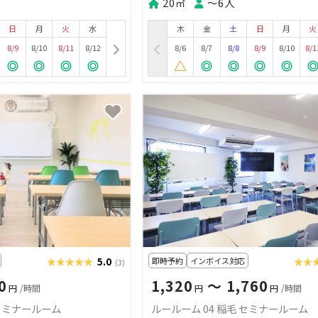
20㎡
〜6人
日
月
火
水
木
金
土
日
月
火
8/9
8/10
8/11
8/12
8/6
8/7
8/8
8/9
8/10
8/1
★★★★★
★★★★★
5.0
即時予約
インボイス対応
★★
★★
(3)
0
1,320
〜 1,760
円
/時間
円
円
/時間
 セミナールーム
ルールーム 04 稲毛 セミナールーム