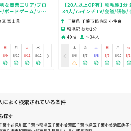
便利な商業エリア/プロ
【20人以上OP有】稲毛駅1分
ー/ボードゲーム/ワー
34人/75インチTV/会議/研修
可
ワークショップ/各種教室
央区 富士見
千葉県 千葉市稲毛区 小仲台
稲毛駅 徒歩1分
40㎡
〜34人
日
月
火
水
木
金
土
日
月
火
8/9
8/10
8/11
8/12
8/6
8/7
8/8
8/9
8/10
8/1
人によく検索されている条件
ら探す
千葉市花見川区
千葉市稲毛区
千葉市若葉区
千葉市緑区
千葉市美浜区
銚子
津市
八街市
印西市
山武市
長生郡長生村
長生郡長南町