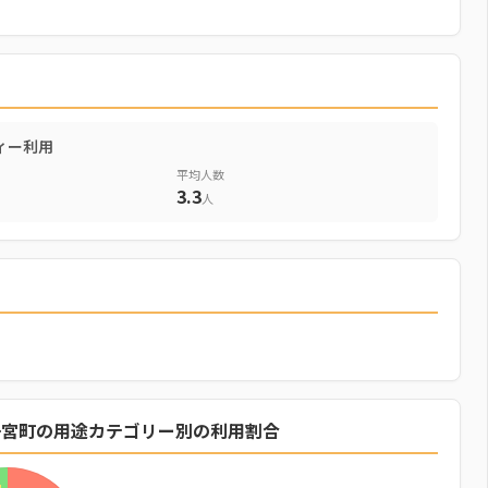
ィー利用
平均人数
3.3
人
一宮町の用途カテゴリー別の利用割合