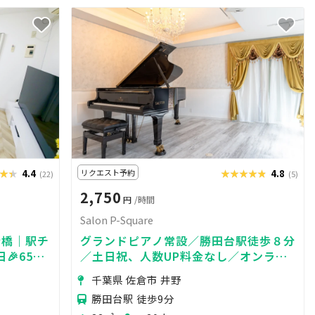
★★
★★★
4.4
リクエスト予約
★★★★★
★★★★★
4.8
(22)
(5)
2,750
円
/時間
Salon P-Square
船橋｜駅チ
グランドピアノ常設／勝田台駅徒歩８分
🎉65型
／土日祝、人数UP料金なし／オンライ
ン配信や管楽器、推し活等も可【駐車場
千葉県 佐倉市 井野
有】
勝田台駅 徒歩9分