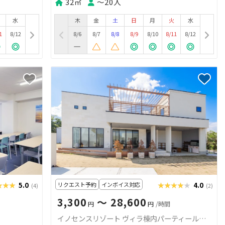
32㎡
〜20人
水
木
金
土
日
月
火
水
1
8/12
8/6
8/7
8/8
8/9
8/10
8/11
8/12
★★★
★★★
5.0
リクエスト予約
インボイス対応
★★★★★
★★★★★
4.0
(4)
(2)
3,300
〜 28,600
円
円
/時間
イノセンスリゾート ヴィラ棟内パーティールーム