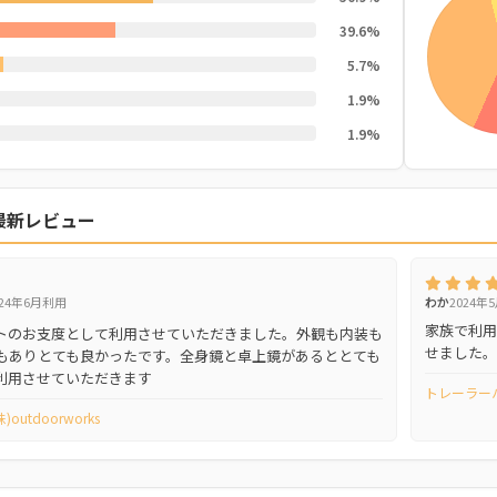
39.6%
5.7%
1.9%
1.9%
最新レビュー
024年6月利用
わか
2024年
家族で利用
トのお支度として利用させていただきました。外観も内装も
せました。
もありとても良かったです。全身鏡と卓上鏡があるととても
利用させていただきます
トレーラーハウ
utdoorworks