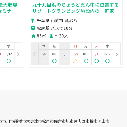
 最大収容
九十九里浜のちょうど真ん中に位置する
/セミナー/
リゾートグランピング施設内の一軒家。
おしゃれで広々としたパーティールーム
千葉県 山武市 蓮沼ハ
をご利用いただけます！
松尾駅 バスで10分
85㎡
〜20人
水
木
金
土
日
月
火
水
1
8/12
8/6
8/7
8/8
8/9
8/10
8/11
8/12
市
市川市
船橋市
木更津市
松戸市
佐倉市
旭市
習志野市
柏市
流山市