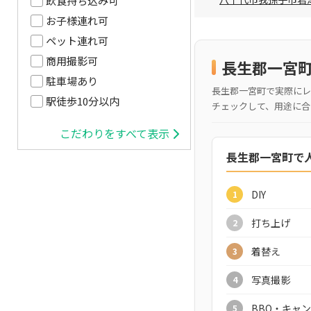
飲食持ち込み可
お子様連れ可
ペット連れ可
商用撮影可
長生郡一宮
駐車場あり
長生郡一宮町で実際にレ
駅徒歩10分以内
チェックして、用途に合
こだわりをすべて表示
長生郡一宮町で
DIY
1
打ち上げ
2
着替え
3
写真撮影
4
BBQ・キャ
5