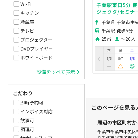
Wi-Fi
千葉駅東口5分 
ジェクタ/セミナ
キッチン
クショップ/土足
冷蔵庫
千葉県 千葉市中
千葉駅 徒歩5分
テレビ
25㎡
〜20人
プロジェクター
DVDプレイヤー
木
金
土
ホワイトボード
8/6
8/7
8/8
設備をすべて表示
こだわり
即時予約可
このページを見る
インボイス対応
飲酒可
周辺の市区町村か
調理可
千葉市
千葉市中央区
八千代市
我孫子市
君