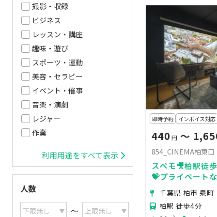
撮影・収録
ビジネス
レッスン・講座
趣味・遊び
スポーツ・運動
美容・セラピー
イベント・催事
音楽・演劇
レジャー
即時予約
インボイス対応
作業
440
〜 1,65
円
854_CINEMA柏東口
利用用途をすべて表示
スペモ🎥柏駅徒歩4
💝プライベートな
ター🎞️854_ C
人数
千葉県 柏市 泉町
柏駅 徒歩4分
〜