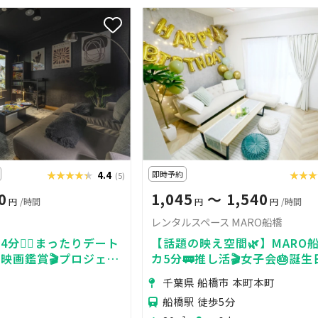
★★★★★
★★★★★
4.4
即時予約
★★★
★★
(5)
0
1,045
〜 1,540
円
/時間
円
円
/時間
レンタルスペース MARO船橋
分🚶‍♀️まったりデート
【話題の映え空間🌿】MARO
映画鑑賞🎬️プロジェク
カ5分🚃推し活🎬女子会🎂誕生日
INEMA柏東口
TV完備✨
千葉県 船橋市 本町本町
船橋駅 徒歩5分