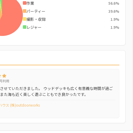
作業
56.6%
パーティー
39.6%
撮影・収録
1.9%
レジャー
1.9%
5月利用
させていただきました。 ウッドデッキも広く有意義な時間が過ご
また海も近く楽しく遊ぶこともでき良かったです。
ス (株)outdoorworks