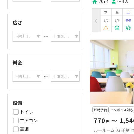
20㎡
〜4人
木
金
土
8/6
8/7
8/8
広さ
〜
料金
〜
設備
即時予約
インボイス対応
トイレ
770
〜 1,54
エアコン
円
電源
ルールーム 03 千葉