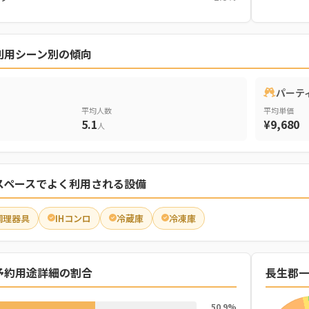
利用シーン別の傾向
パーテ
平均人数
平均単価
5.1
¥9,680
人
スペースでよく利用される設備
調理器具
IHコンロ
冷蔵庫
冷凍庫
予約用途詳細の割合
長生郡
50.9%