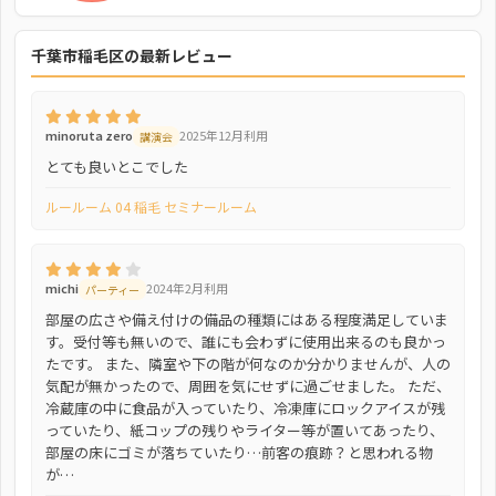
千葉市稲毛区の最新レビュー
minoruta zero
2025年12月利用
講演会
とても良いとこでした
ルールーム 04 稲毛 セミナールーム
michi
2024年2月利用
パーティー
部屋の広さや備え付けの備品の種類にはある程度満足していま
す。受付等も無いので、誰にも会わずに使用出来るのも良かっ
たです。 また、隣室や下の階が何なのか分かりませんが、人の
気配が無かったので、周囲を気にせずに過ごせました。 ただ、
冷蔵庫の中に食品が入っていたり、冷凍庫にロックアイスが残
っていたり、紙コップの残りやライター等が置いてあったり、
部屋の床にゴミが落ちていたり…前客の痕跡？と思われる物
が…