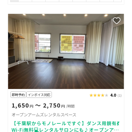
即時予約
インボイス対応
★★★★★
★★★★★
4.0
(1)
1,650
〜 2,750
円
円
/時間
オープンアームズレンタルスペース
【千葉駅からモノレールですぐ】ダンス用鏡有💃
Wi-Fi無料💻レンタルサロンにも♪オープンアー