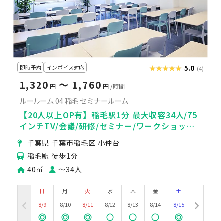
即時予約
インボイス対応
★★★★★
★★★★★
5.0
(4)
1,320
〜 1,760
円
円
/時間
ルールーム 04 稲毛 セミナールーム
【20人以上OP有】稲毛駅1分 最大収容34人/75
インチTV/会議/研修/セミナー/ワークショップ/
各種教室
千葉県 千葉市稲毛区 小仲台
稲毛駅 徒歩1分
40㎡
〜34人
日
月
火
水
木
金
土
8/9
8/10
8/11
8/12
8/13
8/14
8/15