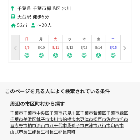
ムズレンタルスペース
千葉県 千葉市稲毛区 穴川
天台駅 徒歩5分
52㎡
〜20人
日
月
火
水
木
金
土
8/9
8/10
8/11
8/12
8/13
8/14
8/15
このページを見る人によく検索されている条件
周辺の市区町村から探す
千葉市
千葉市中央区
千葉市花見川区
千葉市若葉区
千葉市緑区
千葉市美浜区
銚子市
市川市
船橋市
木更津市
松戸市
佐倉市
旭市
習志野市
柏市
流山市
八千代市
我孫子市
君津市
八街市
印西市
山武市
長生郡長生村
長生郡長南町