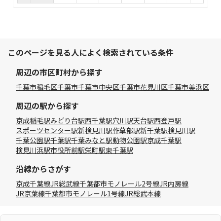
このページを見る人によく検索されている条件
周辺の市区町村から探す
千葉市稲毛区
千葉市
千葉市中央区
千葉市花見川区
千葉市美浜区
周辺の駅から探す
京成稲毛駅
みどり台駅
西千葉駅
穴川駅
天台駅
西登戸駅
スポーツセンター駅
新検見川駅
作草部駅
新千葉駅
検見川駅
千葉公園駅
千葉駅
千葉みなと駅
動物公園駅
京成千葉駅
検見川浜駅
市役所前駅
栄町駅
東千葉駅
沿線からさがす
京成千葉線
JR総武線
千葉都市モノレール2号線
JR内房線
JR京葉線
千葉都市モノレール1号線
JR総武本線