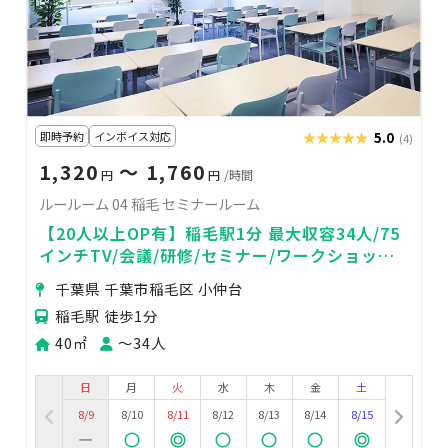
即時予約
インボイス対応
★★★★★
★★★★★
5.0
(4)
1,320
〜 1,760
円
円
/時間
ルールーム 04 稲毛 セミナールーム
【20人以上OP有】稲毛駅1分 最大収容34人/75
インチTV/会議/研修/セミナー/ワークショップ/
各種教室
千葉県 千葉市稲毛区 小仲台
稲毛駅 徒歩1分
40㎡
〜34人
日
月
火
水
木
金
土
8/9
8/10
8/11
8/12
8/13
8/14
8/15