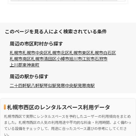
このページを見る人によく検索されている条件
周辺の市区町村から探す
札幌市
札幌市中央区
札幌市北区
札幌市東区
札幌市白石区
札幌市南区
札幌市清田区
小樽市
旭川市
江別市
石狩市
上川郡東神楽町
周辺の駅から探す
二十四軒駅
八軒駅
琴似駅
発寒中央駅
発寒南駅
札幌市西区のレンタルスペース利用データ
札幌市西区で実際にレンタルスペースを予約したユーザーの利用傾向をまとめ
ました。札幌市西区の人気の利用用途や平均的な料金・利用時間、よく備わっ
ている設備をチェックして、用途に合ったスペース選びの参考にしてくださ
い。