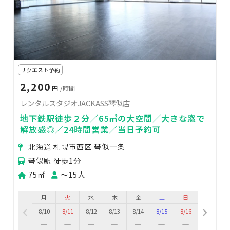
リクエスト予約
2,200
円
/時間
レンタルスタジオJACKASS琴似店
地下鉄駅徒歩２分／65㎡の大空間／大きな窓で
解放感◎／24時間営業／当日予約可
北海道 札幌市西区 琴似一条
琴似駅 徒歩1分
75㎡
〜15人
月
火
水
木
金
土
日
8/10
8/11
8/12
8/13
8/14
8/15
8/16