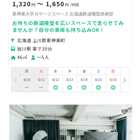
1,320
〜 1,650
円
円
/時間
東神楽大学 Nゲージスペース 北海道鉄道模型倶楽部
お持ちの鉄道模型を広いスペースで走らせてみ
ませんか？自分の車両も持ち込みOK！
北海道 上川郡東神楽町
旭川駅 車で30分
46㎡
〜5人
月
火
水
木
金
土
日
8/10
8/11
8/12
8/13
8/14
8/15
8/16