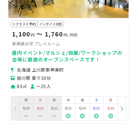
リクエスト予約
インボイス対応
1,100
〜 1,760
円
円
/時間
東神楽大学 プレイルーム
屋内イベント/マルシェ/個展/ワークショップの
会場に最適のオープンスペースです！
北海道 上川郡東神楽町
旭川駅 車で30分
83㎡
〜25人
月
火
水
木
金
土
日
8/10
8/11
8/12
8/13
8/14
8/15
8/16