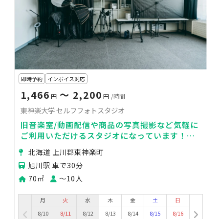
即時予約
インボイス対応
1,466
〜 2,200
円
円
/時間
東神楽大学 セルフフォトスタジオ
旧音楽室/動画配信や商品の写真撮影など気軽に
ご利用いただけるスタジオになっています！見
学はお気軽に現地までお越しください。
北海道 上川郡東神楽町
旭川駅 車で30分
70㎡
〜10人
月
火
水
木
金
土
日
8/10
8/11
8/12
8/13
8/14
8/15
8/16