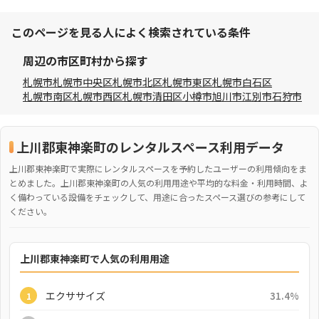
このページを見る人によく検索されている条件
周辺の市区町村から探す
札幌市
札幌市中央区
札幌市北区
札幌市東区
札幌市白石区
札幌市南区
札幌市西区
札幌市清田区
小樽市
旭川市
江別市
石狩市
上川郡東神楽町のレンタルスペース利用データ
上川郡東神楽町で実際にレンタルスペースを予約したユーザーの利用傾向をま
とめました。上川郡東神楽町の人気の利用用途や平均的な料金・利用時間、よ
く備わっている設備をチェックして、用途に合ったスペース選びの参考にして
ください。
上川郡東神楽町で人気の利用用途
エクササイズ
31.4%
1