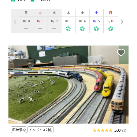
月
火
水
木
金
土
日
8/10
8/11
8/12
8/13
8/14
8/15
8/16
即時予約
インボイス対応
★★★★★
★★★★★
5.0
(1)