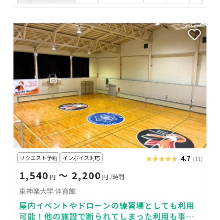
リクエスト予約
インボイス対応
★★★★★
★★★★★
4.7
(11)
1,540
〜 2,200
円
円
/時間
東神楽大学 体育館
屋内イベントやドローンの練習場としても利用
可能！他の施設で断られてしまった利用も事前