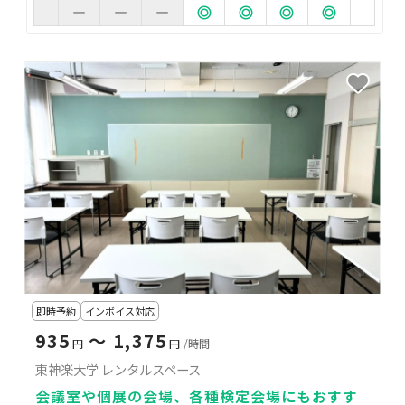
即時予約
インボイス対応
935
〜 1,375
円
円
/時間
東神楽大学 レンタルスペース
会議室や個展の会場、各種検定会場にもおすす