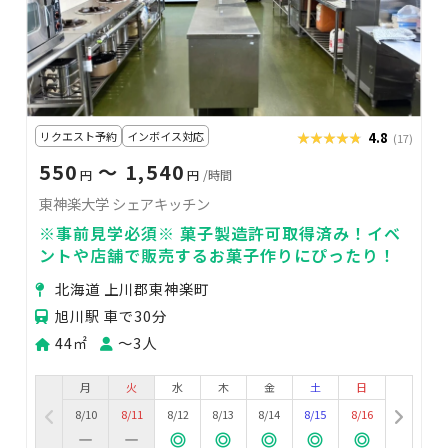
リクエスト予約
インボイス対応
★★★★★
★★★★★
4.8
(17)
550
〜 1,540
円
円
/時間
東神楽大学 シェアキッチン
※事前見学必須※ 菓子製造許可取得済み！イベ
ントや店舗で販売するお菓子作りにぴったり！
北海道 上川郡東神楽町
旭川駅 車で30分
44㎡
〜3人
月
火
水
木
金
土
日
8/10
8/11
8/12
8/13
8/14
8/15
8/16