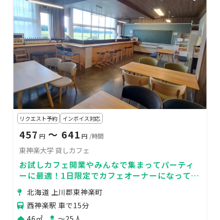
リクエスト予約
インボイス対応
457
〜 641
円
円
/時間
東神楽大学 貸しカフェ
お試しカフェ開業やみんなで集まってパーティ
ーに最適！1日限定でカフェオーナーになってみ
ませんか？
北海道 上川郡東神楽町
西神楽駅 車で15分
46㎡
〜25人