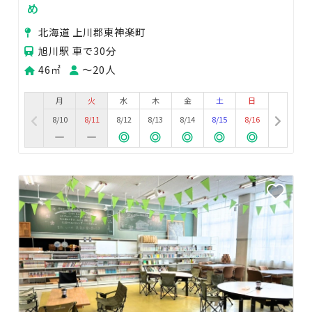
め
北海道 上川郡東神楽町
旭川駅 車で30分
46㎡
〜20人
月
火
水
木
金
土
日
8/10
8/11
8/12
8/13
8/14
8/15
8/16