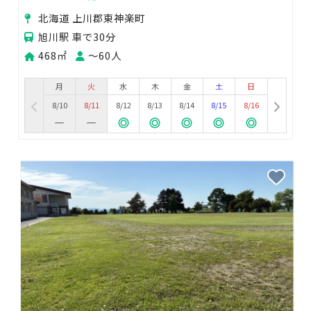
にご相談ください！
北海道 上川郡東神楽町
旭川駅 車で30分
468㎡
〜60人
月
火
水
木
金
土
日
8/10
8/11
8/12
8/13
8/14
8/15
8/16