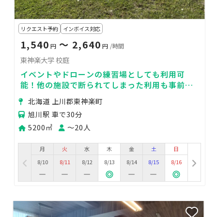
リクエスト予約
インボイス対応
1,540
〜 2,640
円
円
/時間
東神楽大学 校庭
イベントやドローンの練習場としても利用可
能！他の施設で断られてしまった利用も事前に
ご相談ください！
北海道 上川郡東神楽町
旭川駅 車で30分
5200㎡
〜20人
月
火
水
木
金
土
日
8/10
8/11
8/12
8/13
8/14
8/15
8/16