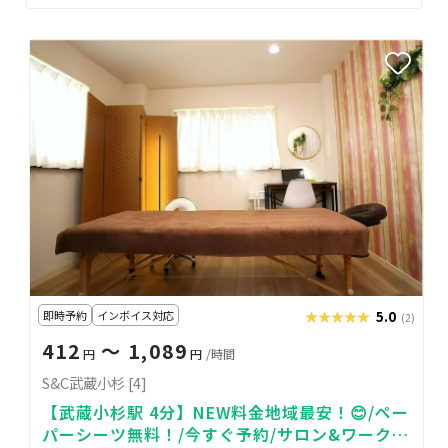
即時予約
インボイス対応
★★★★★
★★★★★
5.0
(2)
412
〜 1,089
円
円
/時間
S&C武蔵小杉 [4]
【武蔵小杉駅 4分】NEW料金地域最安！😊/ペー
パーシーツ無料！/今すぐ予約/サロン&ワークス