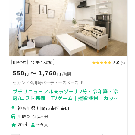
即時予約
インボイス対応
★★★★★
★★★★★
5.0
(5)
550
〜 1,760
円
円
/時間
セカンドXi川崎パーティースペース_B
プチリニューアル★ラゾーナ2分・令和築・冷
房/ロフト完備｜TVゲーム｜撮影機材｜カップ
ルデート｜女子会｜パーティー｜誕生日｜推し
神奈川県 川崎市幸区 幸町
活｜隠れ家♬
川崎駅 徒歩6分
20㎡
〜5人