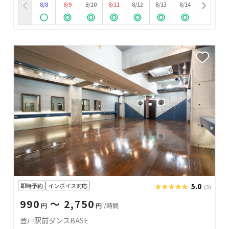
8/8
8/9
8/10
8/11
8/12
8/13
8/14
即時予約
インボイス対応
★★★★★
★★★★★
5.0
(3)
990
〜 2,750
円
円
/時間
登戸駅前ダンスBASE