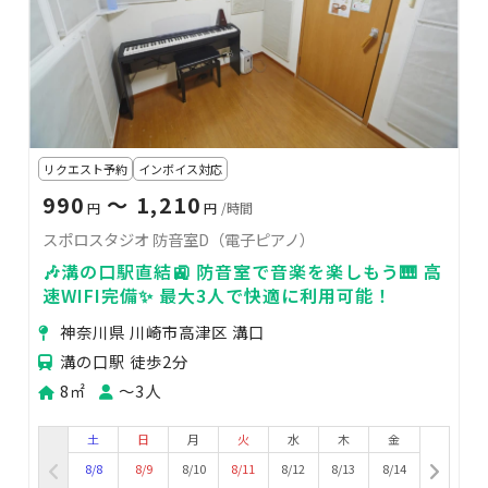
リクエスト予約
インボイス対応
990
〜 1,210
円
円
/時間
スポロスタジオ 防音室D（電子ピアノ）
🎶溝の口駅直結🚉 防音室で音楽を楽しもう🎹 高
速WIFI完備✨ 最大3人で快適に利用可能！
神奈川県 川崎市高津区 溝口
溝の口駅 徒歩2分
8㎡
〜3人
土
日
月
火
水
木
金
8/8
8/9
8/10
8/11
8/12
8/13
8/14