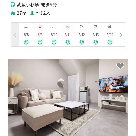
武蔵小杉駅 徒歩5分
27㎡
〜12人
土
日
月
火
水
木
金
8/8
8/9
8/10
8/11
8/12
8/13
8/14