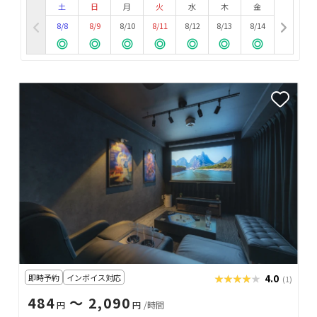
土
日
月
火
水
木
金
8/8
8/9
8/10
8/11
8/12
8/13
8/14
即時予約
インボイス対応
★★★★★
★★★★★
4.0
(1)
484
〜 2,090
円
円
/時間