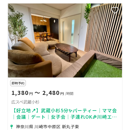
即時予約
1,380
〜 2,480
円
円
/時間
広スペ武蔵小杉
【好立地📍】武蔵小杉5分✨パーティー｜ママ会
｜会議｜デート｜女子会｜子連れOK🎉川崎エリ
ア♪24h営業📣
神奈川県 川崎市中原区 新丸子東