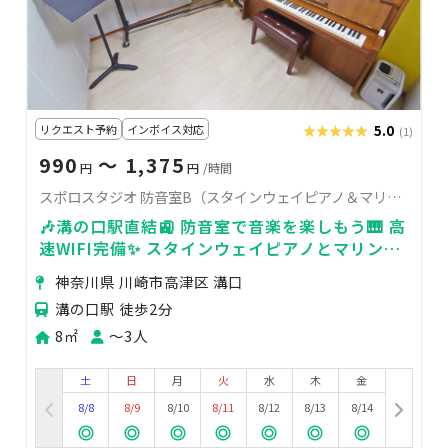
リクエスト予約
インボイス対応
★★★★★
★★★★★
5.0
(1)
990
〜 1,375
円
円
/時間
スポロスタジオ 防音室B（スタインウェイピアノ＆マリンバ）
🎶溝の口駅直結🚉 防音室で音楽を楽しもう🎹 高
速WIFI完備✨ スタインウェイピアノとマリンバ
が利用可能！
神奈川県 川崎市高津区 溝口
溝の口駅 徒歩2分
8㎡
〜3人
土
日
月
火
水
木
金
8/8
8/9
8/10
8/11
8/12
8/13
8/14