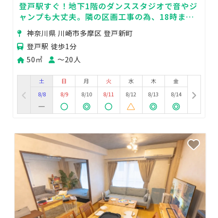
登戸駅すぐ！地下1階のダンススタジオで音やジ
ャンプも大丈夫。隣の区画工事の為、18時まで
は特別価格実施中🙆
神奈川県 川崎市多摩区 登戸新町
登戸駅 徒歩1分
50㎡
〜20人
土
日
月
火
水
木
金
8/8
8/9
8/10
8/11
8/12
8/13
8/14