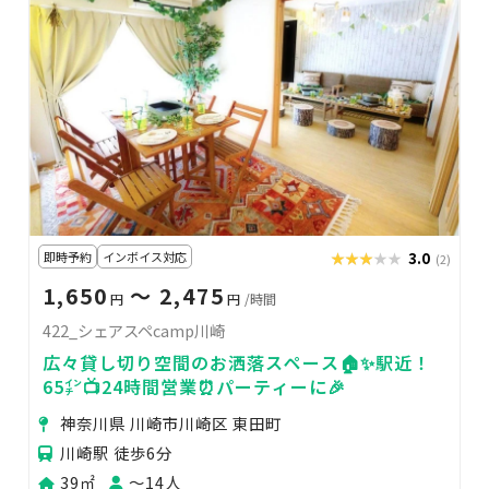
即時予約
インボイス対応
★★★★★
★★★★★
3.0
(2)
1,650
〜 2,475
円
円
/時間
422_シェアスペcamp川崎
広々貸し切り空間のお洒落スペース🏠✨駅近！
65㌅📺24時間営業⏰パーティーに🎉
神奈川県 川崎市川崎区 東田町
川崎駅 徒歩6分
39㎡
〜14人