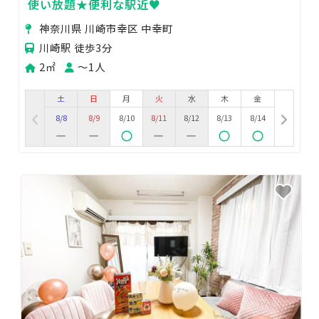
使い放題★便利な駅近♥
神奈川県 川崎市幸区 中幸町
川崎駅 徒歩3分
2㎡
〜1人
土
日
月
火
水
木
金
8/8
8/9
8/10
8/11
8/12
8/13
8/14