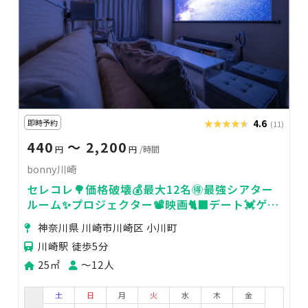
即時予約
★★★★★
★★★★★
4.6
(11)
440
〜 2,200
円
円
/時間
bonny川崎
セレコレ🌳価格破壊💰最大12名🉐最強シアター
ルーム✨プロジェクター📽️映画🐈‍⬛デート💓ゲー
ム🎮女子会💗推し活🌟24H🏪bonny川崎
神奈川県 川崎市川崎区 小川町
川崎駅 徒歩5分
25㎡
〜12人
土
日
月
火
水
木
金