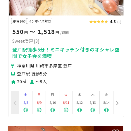
即時予約
インボイス対応
★★★★★
★★★★★
4.8
(5)
550
〜 1,518
円
円
/時間
Sweet登戸 [3]
登戸駅徒歩5分！ミニキッチン付きのオシャレ空
間で女子会を満喫
神奈川県 川崎市多摩区 登戸
登戸駅 徒歩5分
20㎡
〜8人
土
日
月
火
水
木
金
8/8
8/9
8/10
8/11
8/12
8/13
8/14