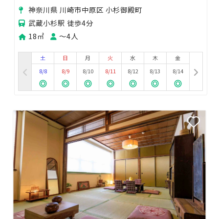
ペース
神奈川県 川崎市中原区 小杉御殿町
武蔵小杉駅 徒歩4分
18㎡
〜4人
土
日
月
火
水
木
金
8/8
8/9
8/10
8/11
8/12
8/13
8/14