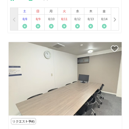
土
日
月
火
水
木
金
8/8
8/9
8/10
8/11
8/12
8/13
8/14
リクエスト予約