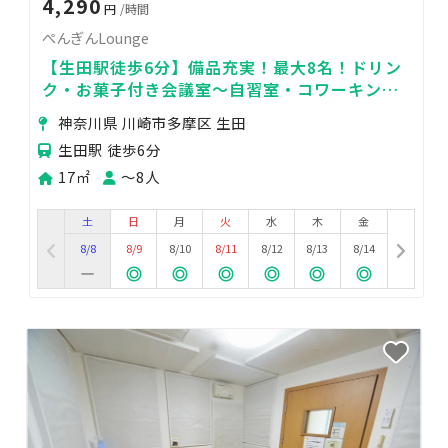
4,290
円
/時間
ぺんぎんLounge
【生田駅徒歩6分】備品充実！最大8名！ドリン
ク・お菓子付き会議室～自習室・コワーキング
スペース～
神奈川県 川崎市多摩区 生田
生田駅 徒歩6分
17㎡
〜8人
土
日
月
火
水
木
金
8/8
8/9
8/10
8/11
8/12
8/13
8/14