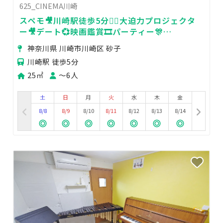
625_CINEMA川崎
スペモ🎥川崎駅徒歩5分🚶‍♀️大迫力プロジェクタ
ー🎥デート💞映画鑑賞🎞️パーティー🎊
625_CINEMA川崎
神奈川県 川崎市川崎区 砂子
川崎駅 徒歩5分
25㎡
〜6人
土
日
月
火
水
木
金
8/8
8/9
8/10
8/11
8/12
8/13
8/14