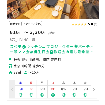
即時予約
インボイス対応
★★★★★
★★★★★
5.0
(1)
616
〜 3,300
円
円
/時間
872_LIVING川崎
スペモ🏠キッチン🍳プロジェクター🎥パーティ
ー🎊ママ会🌿誕生日会🎂歓迎会🍻推し活💎撮影
📸872_LIVING川崎
神奈川県 川崎市川崎区 東田町
京急川崎駅 徒歩9分
37㎡
〜15人
土
日
月
火
水
木
金
8/8
8/9
8/10
8/11
8/12
8/13
8/14