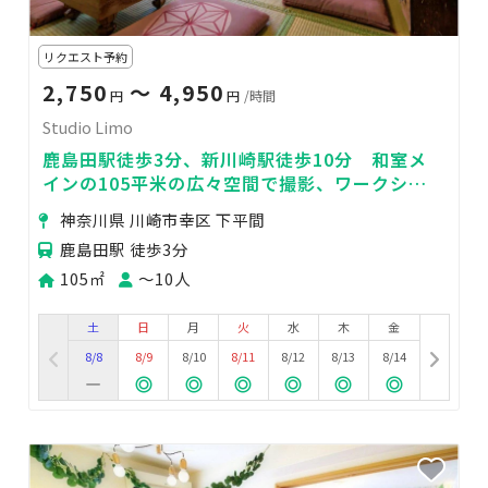
リクエスト予約
2,750
〜 4,950
円
円
/時間
Studio Limo
鹿島田駅徒歩3分、新川崎駅徒歩10分 和室メ
インの105平米の広々空間で撮影、ワークショ
ップ、女子会まで。使い方は自由
神奈川県 川崎市幸区 下平間
鹿島田駅 徒歩3分
105㎡
〜10人
土
日
月
火
水
木
金
8/8
8/9
8/10
8/11
8/12
8/13
8/14