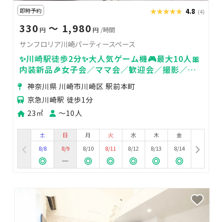
即時予約
★★★★★
★★★★★
4.8
(4)
330
〜 1,980
円
円
/時間
サンフロリア川崎パーティースペース
✨川崎駅徒歩2分✨大人気ゲーム機🎮最大10人🎀
内装新品🎉女子会／ママ会／歓迎会／撮影／推
し活／デート
神奈川県 川崎市川崎区 駅前本町
京急川崎駅 徒歩1分
23㎡
〜10人
土
日
月
火
水
木
金
8/8
8/9
8/10
8/11
8/12
8/13
8/14