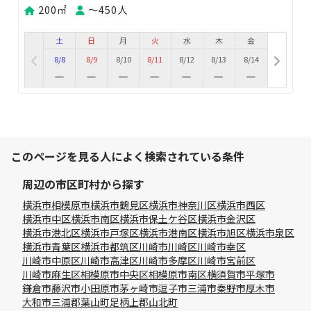
200㎡
〜450人
土
日
月
火
水
木
金
8/8
8/9
8/10
8/11
8/12
8/13
8/14
このページを見る人によく検索されている条件
周辺の市区町村から探す
横浜市
相模原市
横浜市鶴見区
横浜市神奈川区
横浜市西区
横浜市中区
横浜市南区
横浜市保土ケ谷区
横浜市金沢区
横浜市港北区
横浜市戸塚区
横浜市港南区
横浜市旭区
横浜市泉区
横浜市青葉区
横浜市都筑区
川崎市川崎区
川崎市幸区
川崎市中原区
川崎市高津区
川崎市多摩区
川崎市宮前区
川崎市麻生区
相模原市中央区
相模原市南区
横須賀市
平塚市
鎌倉市
藤沢市
小田原市
茅ヶ崎市
逗子市
三浦市
秦野市
厚木市
大和市
三浦郡葉山町
足柄上郡山北町