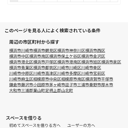
このページを見る人によく検索されている条件
周辺の市区町村から探す
横浜市
川崎市
横浜市鶴見区
横浜市神奈川区
横浜市西区
横浜市中区
横浜市南区
横浜市保土ケ谷区
横浜市金沢区
横浜市港北区
横浜市戸塚区
横浜市港南区
横浜市旭区
横浜市泉区
横浜市青葉区
横浜市都筑区
川崎市川崎区
川崎市幸区
川崎市中原区
川崎市高津区
川崎市多摩区
川崎市宮前区
川崎市麻生区
相模原市中央区
相模原市南区
横須賀市
平塚市
鎌倉市
藤沢市
小田原市
茅ヶ崎市
逗子市
三浦市
秦野市
厚木市
大和市
三浦郡葉山町
足柄上郡山北町
スペースを借りる
初めてスペースを借りる方へ
ユーザーの方へ