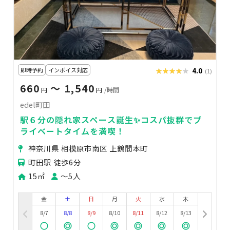
即時予約
インボイス対応
★★★★★
★★★★★
4.0
(1)
660
〜 1,540
円
円
/時間
edel町田
駅６分の隠れ家スペース誕生✨コスパ抜群でプ
ライベートタイムを満喫！
神奈川県 相模原市南区 上鶴間本町
町田駅 徒歩6分
15㎡
〜5人
金
土
日
月
火
水
木
8/7
8/8
8/9
8/10
8/11
8/12
8/13