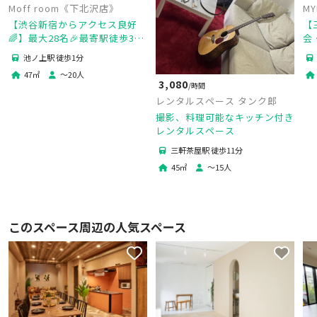
Moff room《下北沢店》
M
【渋谷新宿からアクセス良好
【
🌈】最大28名🎉最寄駅徒歩30
会
秒🚶‍♂️カウンターキッチン🍳ゴ
撮
池ノ上駅 徒歩1分
ミ回収OP有🧹120㌅のスクリ
撮
47
㎡
〜
20
人
ーン🎥
3,080
/時間
レンタルスペース タンク郎
撮影、料理可能なキッチン付き
レンタルスペース
三軒茶屋駅 徒歩11分
45
㎡
〜
15
人
このスペース周辺の人気スペース