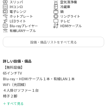
スリッパ
空気清浄機
IHコンロ
冷蔵庫
電子レンジ
鍋
ホットプレート
リングライト
LEDライト
テレビ
Blu-rayプレイヤー
HDMIケーブル
有線LANケーブル
設備・備品リストをすべて見る
詳しい設備・備品
【無料設備】
65インチTV
Blu-ray・HDMIケーブル１本・有線LAN１本
WiFi（光回線）
４人掛けソファー１台
椅子２脚
スツール５脚
＋ すべて見る