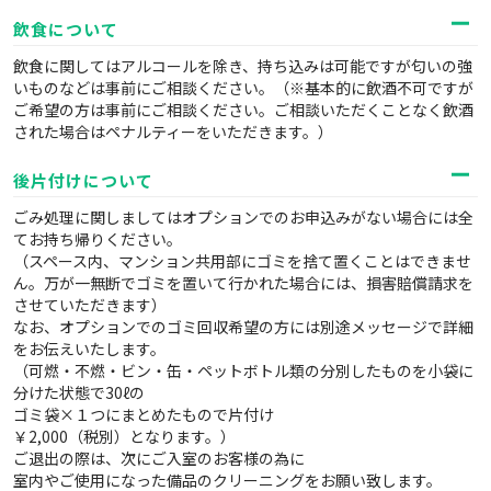
飲食について
飲食に関してはアルコールを除き、持ち込みは可能ですが匂いの強
いものなどは事前にご相談ください。（※基本的に飲酒不可ですが
ご希望の方は事前にご相談ください。ご相談いただくことなく飲酒
された場合はペナルティーをいただきます。）
後片付けについて
ごみ処理に関しましてはオプションでのお申込みがない場合には全
てお持ち帰りください。
（スペース内、マンション共用部にゴミを捨て置くことはできませ
ん。万が一無断でゴミを置いて行かれた場合には、損害賠償請求を
させていただきます）
なお、オプションでのゴミ回収希望の方には別途メッセージで詳細
をお伝えいたします。
（可燃・不燃・ビン・缶・ペットボトル類の分別したものを小袋に
分けた状態で30ℓの
ゴミ袋×１つにまとめたもので片付け
￥2,000（税別）となります。）
ご退出の際は、次にご入室のお客様の為に
室内やご使用になった備品のクリーニングをお願い致します。