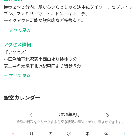
徒歩２～３分内、駅からいらっしゃる途中にダイソー、セブンイレ
ブン、ファミリーマート、ドン・キホーテ、
テイクアウト可能な飲食店など多数有り。
また、コインパーキングも近隣に数か所有り。
＋ すべて見る
アクセス詳細
【アクセス】
小田急線下北沢駅南西口より徒歩３分
京王井の頭線下北沢駅東口より徒歩５分
コインパーキング 近隣に数か所有り
＋ すべて見る
最寄りの改札口は小田急線下北沢駅南西口から徒歩３分になりま
す。
空室カレンダー
なお、小田急線、京王井の頭線下北沢駅東口よりお越しの際は、
改札を出て右手方向の下北沢南口商店街入口より直進し、しばらく
歩くと右手に王将が見えます。
2026年8月
王将前の交差点をピュアロード側に左折、
ご希望の日程をクリックすると空き状況の確認・予約手続きができます。
古着屋CHICAGOの隣の１F・２Fに美容院が入っているラパシオン
日
月
火
水
木
金
土
下北沢ビルのエントランスより入り