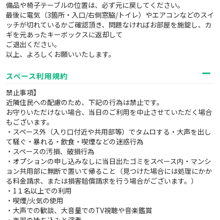
備品や椅子テーブルの位置は、必ず元に戻してください。
最後に電気（3箇所・入口/右側窓脇/トイレ）やエアコンなどのスイ
ッチが切れているかご確認頂き、問題なければお部屋を施錠し、カ
ギを元あったキーボックスに返却して
ご退出ください。
以上、よろしくお願いいたします。
スペース利用規約
禁止事項】
近隣住民への配慮のため、下記の行為は禁止です。
お守りいただけない場合、当日のご利用を中止させていただく場合
もございます。
・スペース外（入り口付近や共用部等）でタムロする・大声を出し
て騒ぐ・暴れる・飲食・喫煙などの迷惑行為
・スペースの汚損、破損行為
・オプションの申し込みなしに当日出たゴミをスペース内・マンシ
ョン共用部に無断で置いて帰ること（見つけた場合には処理にかか
る料金請求、または損害賠償請求を行う場合がございます。）
・1１名以上での利用
・喫煙/火気の使用
・大声での歓談、大音量でのTV視聴や音楽鑑賞