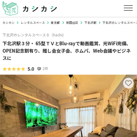
カシカシ
レンタルスペース
東京都
世田谷区
下北沢駅
下北沢のレンタルスペース８
下北沢のレンタルスペース８（hachi)
下北沢駅３分・ 65型ＴＶとBlu-rayで動画鑑賞、光WiFi完備、
OPEN記念割有り、推し会女子会、ホムパ、Web会議やビジネ
スに
★★★★★
★★★★★
5.0
2
件