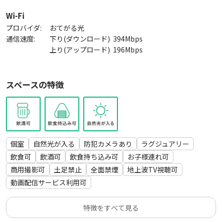
テーブル（120×50）２台
ローテーブル１台
Wi-Fi
鏡（全身）・卓上用
プロバイダ:
おてがる光
トイレ（男女共用）
通信速度:
下り(ダウンロード)
394
Mbps
エアコン１台
上り(アップロード)
196
Mbps
小型冷蔵庫１台
電子レンジ１台
スペースの特徴
ポット１台
食器・カトラリー
空気清浄機
除菌グッズ
カーペット２枚・クッション４コ・膝掛け１枚・充電式湯たん
ぽ・LEDリングライト・LEDライト
個室
自然光が入る
防犯カメラあり
ラグジュアリー
スリッパ10コ
飲食可
飲酒可
飲食持ち込み可
お子様連れ可
※安全上防犯カメラを設置しております。
商用撮影可
土足禁止
全面禁煙
地上波TV視聴可
動画配信サービス利用可
【オプション設備】
●ゴミ処理 30ℓ入りゴミ袋１つ ￥2,000（税別）
特徴をすべて見る
●IHコンロ卓上クッキングヒーター（１口）IH対応鍋 ￥1,20