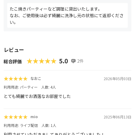
たこ焼きパーティーなど調理に貸出いたします。
なお、ご使用後は必ず綺麗に洗浄し元の状態にて返却くださ
い。
レビュー
★★★★★
★★★★★
5.0
2
件
総合評価
★★★★★
★★★★★
なおこ
2026年05月03日
利用用途:
パーティー
人数:
4
人
とても綺麗でお洒落なお部屋でした
★★★★★
★★★★★
mio
2025年06月13日
利用用途:
ライブ配信
人数:
1
人
利用させていただきましてありがとうございました！