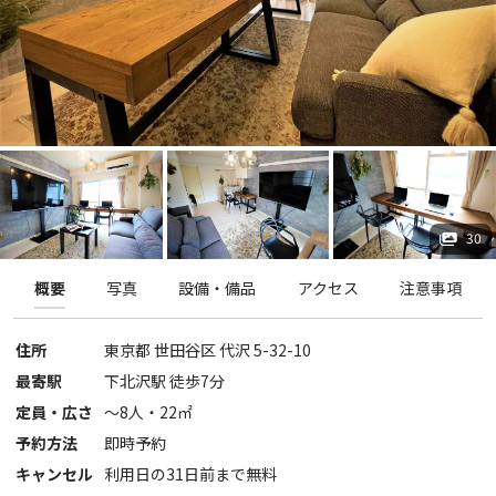
30
概要
写真
設備・備品
アクセス
注意事項
住所
東京都
世田谷区
代沢 5-32-10
最寄駅
下北沢駅 徒歩7分
定員・広さ
〜
8
人・
22
㎡
予約方法
即時予約
キャンセル
利用日の31日前まで無料