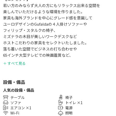
若い方のみならず大人の方にもリラックス出来る空間を
楽しんでいただけるような環境を作りました。
家具も海外ブランドを中心にグレード感を意識して
ユーロデザインのGufaldaの４人掛けソファーや
フィリップ・スタルクの椅子、
ミズナラの木目が美しいワークデスクなど
ホストこだわりの家具をセレクトいたしました。
落ち着いた空間でビジネスの打ち合わせや
65インチ大型テレビでの映画鑑賞など、
ゆったりとした時間をお過ごしください。
＋ すべて見る
設備・備品
人気の設備・備品
テーブル
椅子
ソファ
トイレ
×
1
エアコン
×
1
電源
Wi-Fi
照明