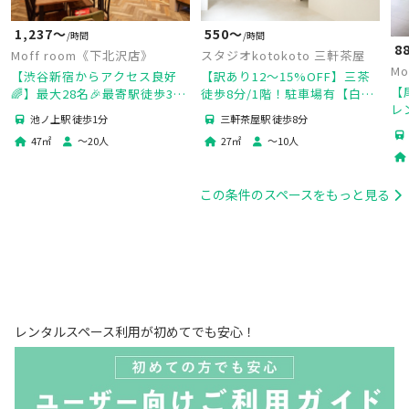
1,237〜
550〜
/時間
/時間
8
Moff room《下北沢店》
スタジオkotokoto 三軒茶屋
Mo
【渋谷新宿からアクセス良好
【訳あり12〜15%OFF】三茶
【
🌈】最大28名🎉最寄駅徒歩30
徒歩8分/1階！駐車場有【白壁
レ
秒🚶‍♂️カウンターキッチン🍳ゴ
+撮影用背景2面・床3面】 | 作
池ノ上駅 徒歩1分
三軒茶屋駅 徒歩8分
ミ回収OP有🧹120㌅のスクリ
品撮りや商品撮影・ママ会に最
47
㎡
〜
20
人
27
㎡
〜
10
人
ーン🎥
適！
この条件のスペースをもっと見る
レンタルスペース利用が初めてでも安心！