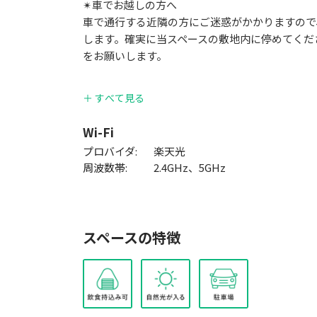
✴︎車でお越しの方へ
車で通行する近隣の方にご迷惑がかかりますので
します。確実に当スペースの敷地内に停めてくだ
をお願いします。
飲食持ち込み可能です。但し、焼肉やバーベキュ
＋ すべて見る
基本的には過度な飲酒や喫煙はできません。
片付けは写真を最初にお取りいただき、最初の通
Wi-Fi
プロバイダ:
楽天光
ゴミについてはオプションを申し込みいただき、
周波数帯:
2.4GHz、5GHz
で処分いたします。オプションの薪ストーブをご
Wi-Fi有、
ハンモック、
スペースの特徴
ウッドデッキ、
薪ストーブ ペレット、
コーヒーテーブル各部屋、
ソファ、
キッチン、