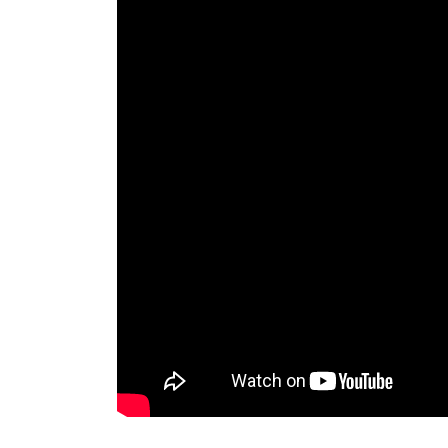
各種ご要望あれば連絡ください！！
【ご利用方法】
ご予約後にメッセージでかんたんご利用ガイドの
【交通】
西谷駅改札を左に降りる→ガスト側の大通りを右
って登り切った右の白とレンガづくりの青いイン
Googleマップ「上菅田町218−２１」で検索
で不可→「上菅田町２１８−２１、坂の下まで。
※現在諸事情により日曜日を除く週２日、１０：
ただいております。カレンダーにご利用できない
ご承知おきください。