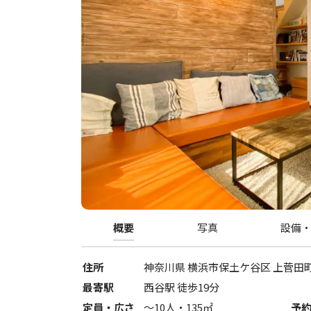
概要
写真
設備
住所
神奈川県
横浜市保土ケ谷区
上菅田町 
最寄駅
西谷駅 徒歩19分
定員・広さ
〜
10
人・
135
㎡
予