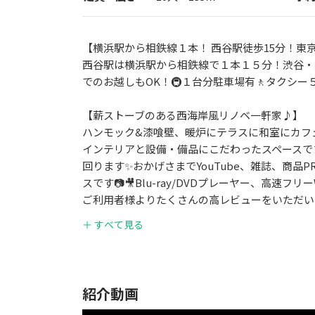
【横浜駅から相鉄線１本！ 西谷駅徒歩15分！東
西谷駅は横浜駅から相鉄線で１本１５分！渋谷・
でのお越しもOK！🚇１台分駐車場有🚶タクシー５分
【薪ストーブのある西海岸風リノベ一軒家♪】
ハンモック&漆喰壁、暖炉にテラスに和室にカフ
インテリアと設備・備品にこだわったスペースで
回ります✨おかげさまでYouTube、雑誌、商
スです📷🎥Blu-ray/DVDプレーヤー、高速フリーW
ご利用者様よりたくさんの高レビューをいただい
＋ すべて見る
【こんな利用用途に】
女子会/宅飲/誕生日会/オフ会/ママ会/会議/コス
理教室/ワークショップ/スポーツ観戦/映画鑑賞
キッチン・調理器具各種・各部屋エアコン・ 駐
紹介動画
ローソン・相鉄ローゼン徒歩４分🏪