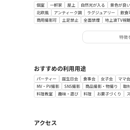
調理器具各種、
個室
一軒家
屋上
自然光が入る
景色が良
レンジ、
北欧風
アンティーク調
ラグジュアリー
飲食
炊飯器、
商用撮影可
土足禁止
全面禁煙
地上波TV視
トースター、
湯沸かし器、
特徴
冷蔵庫、
冷暖房、
テレビ、
和室、
こたつ、
おすすめの利用用途
など
パーティー
誕生日会
食事会
女子会
ママ
MV・PV撮影
SNS撮影
商品撮影・物撮り
取
オプションでキッチンご利用の際は調味料や調理
料理教室
趣味・遊び
料理
お菓子づくり
いません。調味料などをご利用の際には賞味期限
アクセス