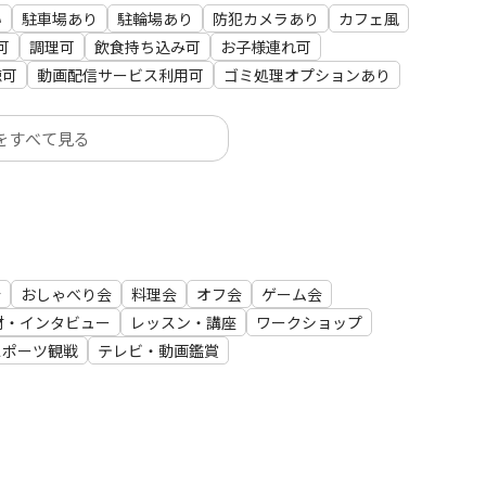
い
駐車場あり
駐輪場あり
防犯カメラあり
カフェ風
可
調理可
飲食持ち込み可
お子様連れ可
聴可
動画配信サービス利用可
ゴミ処理オプションあり
をすべて見る
会
おしゃべり会
料理会
オフ会
ゲーム会
材・インタビュー
レッスン・講座
ワークショップ
器具などキッチンのものは基本的に使っていただいて構
スポーツ観戦
テレビ・動画鑑賞
など一切の責任は負えませんのでご了承ください。