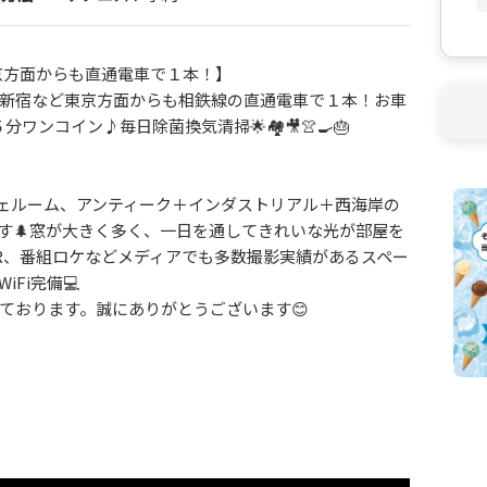
京方面からも直通電車で１本！】
新宿など東京方面からも相鉄線の直通電車で１本！お車
ワンコイン♪毎日除菌換気清掃🌟🏘🎥👚🍳🎂
ェルーム、アンティーク＋インダストリアル＋西海岸の
す🌲窓が大きく多く、一日を通してきれいな光が部屋を
品PR、番組ロケなどメディアでも多数撮影実績があるスペー
iFi完備💻
ております。誠にありがとうございます😊
プレ撮影/ロケ撮影/写真撮影/動画撮影/ボードゲーム/料
車場あり・ゴミ捨てOK！