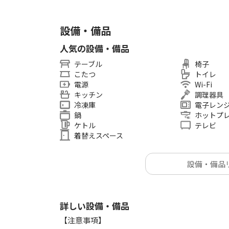
設備・備品
人気の設備・備品
テーブル
椅子
こたつ
トイレ
電源
Wi-Fi
キッチン
調理器具
冷凍庫
電子レン
鍋
ホットプ
ケトル
テレビ
着替えスペース
設備・備品
詳しい設備・備品
【注意事項】