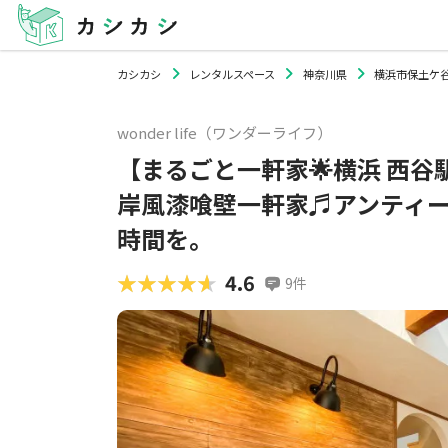
カシカシ
レンタルスペース
神奈川県
横浜市保土ケ
wonder life（ワンダーライフ）
【まるごと一軒家🌟横浜 西谷
岸風漆喰壁一軒家♬アンティーク
時間を。
★★★★★
★★★★★
4.6
9
件