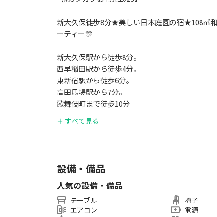
新大久保徒步8分★美しい日本庭園の宿★108㎡和風部
ーティー🎊
新大久保駅から徒歩8分。
西早稲田駅から徒歩4分。
東新宿駅から徒歩6分。
高田馬場駅から7分。
歌舞伎町まで徒歩10分
＋ すべて見る
★トイレ：2つ
★浴室：2つ
★Wi-Fi無料
※禁止事項※
設備・備品
・騒音や近隣住民の迷惑をお掛けしないようにご
人気の設備・備品
★禁煙：室内、庭園
★喫煙場所：玄関入り口、ベランダ、
テーブル
椅子
エアコン
電源