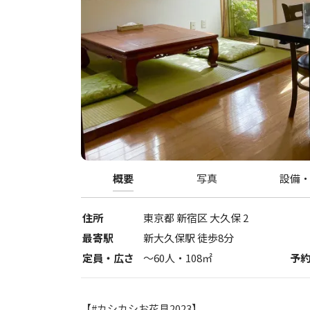
概要
写真
設備
住所
東京都
新宿区
大久保 2
最寄駅
新大久保駅 徒歩8分
定員・広さ
〜
60
人・
108
㎡
予
【#カシカシお花見2023】