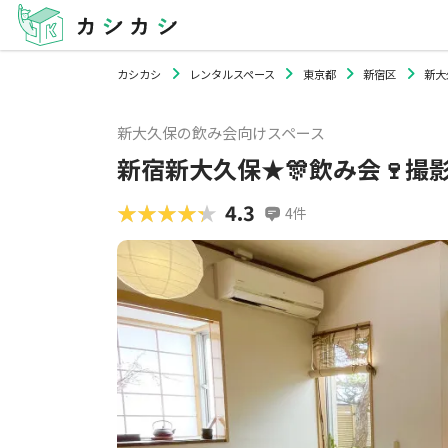
カシカシ
レンタルスペース
東京都
新宿区
新大
新大久保の飲み会向けスペース
新宿新大久保★🎊飲み会🍷撮影
★★★★★
★★★★★
4.3
4
件