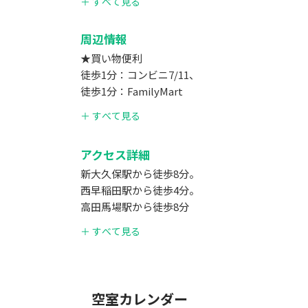
＋ すべて見る
周辺情報
★買い物便利
徒歩1分：コンビニ7/11、
徒歩1分：FamilyMart
徒歩2分：ドンキーホテン🍻🥬🥕
＋ すべて見る
【周辺】
アクセス詳細
飲食店🍝コンビニ🍻ドンキーホテン徒歩3分🍺
大変便利です😊✨
新大久保駅から徒歩8分。
西早稲田駅から徒歩4分。
車でお越しの場合でも、コインパーキングが多数あ
高田馬場駅から徒歩8分
東新宿駅から徒歩6分。
＋ すべて見る
歌舞伎町まで徒歩10分。
空室カレンダー