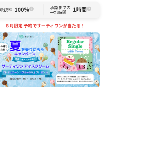
承認までの
100%
1時間
承認率
平均時間
８月限定 予約でサーティワンが当たる！