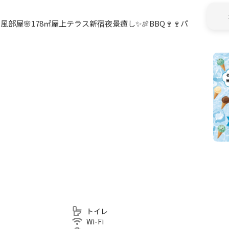
屋🌸178㎡屋上テラス新宿夜景癒し✨🍖BBQ🍷🍷パ
注意ください。
トイレ
Wi-Fi