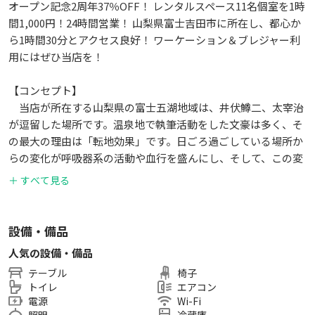
オープン記念2周年37％OFF！ レンタルスペース11名個室を1時
間1,000円！24時間営業！ 山梨県富士吉田市に所在し、都心か
ら1時間30分とアクセス良好！ ワーケーション＆ブレジャー利
用にはぜひ当店を！
【コンセプト】
当店が所在する山梨県の富士五湖地域は、井伏鱒二、太宰治
が逗留した場所です。温泉地で執筆活動をした文豪は多く、そ
の最大の理由は「転地効果」です。日ごろ過ごしている場所か
らの変化が呼吸器系の活動や血行を盛んにし、そして、この変
化に対し身体が順応しようとしたり、もしくは適度な刺激とな
＋ すべて見る
ることで、心や身体の状態が整う中でパフォーマンスが高くな
ることを転地効果と言います。
当店は、機械的なオフィスではなく、スイスの山小屋風をコ
設備・備品
ンセプトに非日常的な空間にすることで、いつもの仕事場とは
人気の設備・備品
異なる環境（働き方の新しいスタイル）を提供し、転地効果を
テーブル
椅子
促し、クリエイティブな発想の創出を一助します。
トイレ
エアコン
室内はリフォームしたばかりでとてもキレイです。なお、室
電源
Wi-Fi
内は土足ＯＫです。
照明
冷蔵庫