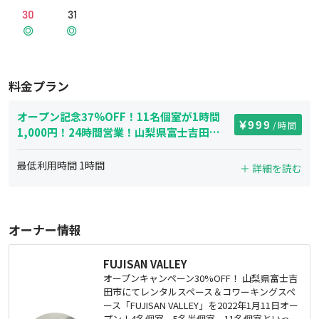
30
31
料金プラン
オープン記念37%OFF！11名個室が1時間
999
/時間
1,000円！24時間営業！山梨県富士吉田市
に所在し、都心から1時間30分とアクセス
良好！
最低利用時間
1
時間
＋ 詳細を読む
オーナー情報
FUJISAN VALLEY
オープンキャンペーン30%OFF！ 山梨県富士吉
田市にてレンタルスペース＆コワーキングスペ
ース「FUJISAN VALLEY」を2022年1月11日オー
プン！4名個室、5名半個室、11名個室といっ