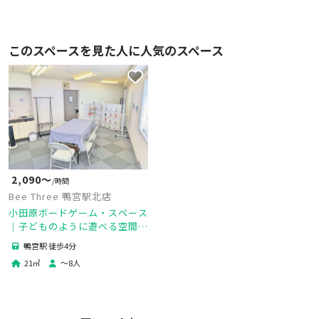
このスペースを見た人に人気のスペース
2,090〜
/時間
Bee Three 鴨宮駅北店
小田原ボードゲーム・スペース
│子どものように遊べる空間
を。旅館やホテルでの「あの時
鴨宮駅 徒歩4分
間」を楽しめます！
21
㎡
〜
8
人