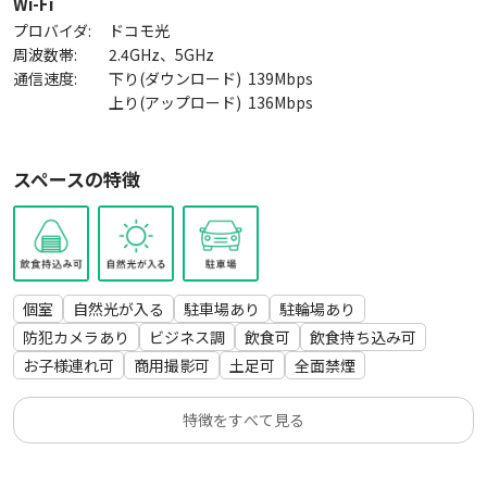
Wi-Fi
有）、トイレ（男女共用）
プロバイダ:
ドコモ光
周波数帯:
2.4GHz、5GHz
通信速度:
下り(ダウンロード)
139
Mbps
上り(アップロード)
136
Mbps
スペースの特徴
個室
自然光が入る
駐車場あり
駐輪場あり
防犯カメラあり
ビジネス調
飲食可
飲食持ち込み可
お子様連れ可
商用撮影可
土足可
全面禁煙
特徴をすべて見る