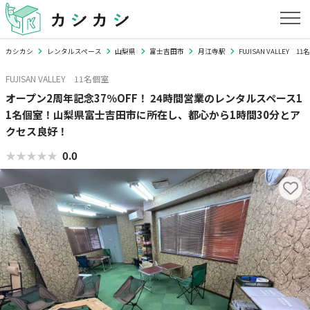
カシカシ
レンタルスペース
山梨県
富士吉田市
月江寺駅
FUJISAN VALLEY 1
FUJISAN VALLEY 11名個室
オープン2周年記念37％OFF！ 24時間営業のレンタルスペース1
1名個室！山梨県富士吉田市に所在し、都心から1時間30分とア
クセス良好！
★★★★★
★★★★★
0.0