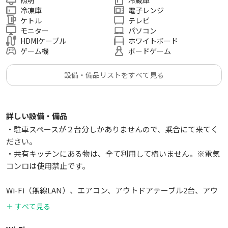
冷凍庫
電子レンジ
ケトル
テレビ
モニター
パソコン
HDMIケーブル
ホワイトボード
ゲーム機
ボードゲーム
設備・備品リストをすべて見る
詳しい設備・備品
・駐車スペースが２台分しかありませんので、乗合にて来てく
ださい。
・共有キッチンにある物は、全て利用して構いません。※電気
コンロは使用禁止です。
Wi-Fi（無線LAN）、エアコン、アウトドアテーブル2台、アウ
トドアチェア3個、ブランケット2枚、空気清浄機1台、電源・
＋ すべて見る
コンセント1個、延長コード1本、ホワイトボード1台（共
用）、モニター用37インチテレビ1台（共用）、冷蔵庫1台（共