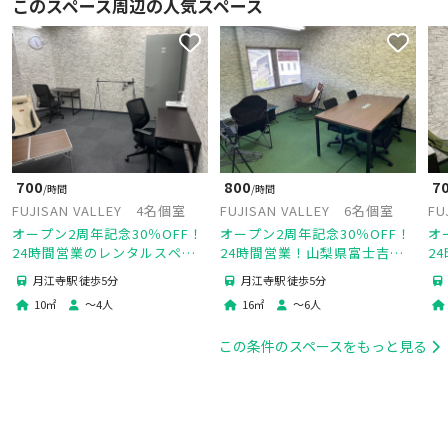
このスペース周辺の人気スペース
800
700
7
/時間
/時間
FUJISAN VALLEY 6名個室
FUJISAN VALLEY 4名個室
FU
オープン2周年記念30％OFF！
オープン2周年記念30％OFF！
オ
24時間営業！山梨県富士吉田
24時間営業のレンタルスペー
2
市に所在し、都心から1時間30
ス4名個室！山梨県富士吉田市
ス
月江寺駅 徒歩5分
月江寺駅 徒歩5分
分とアクセス良好！
に所在し、都心から1時間30分
に
16
㎡
〜
6
人
10
㎡
〜
4
人
とアクセス良好！
と
この条件のスペースをもっと見る