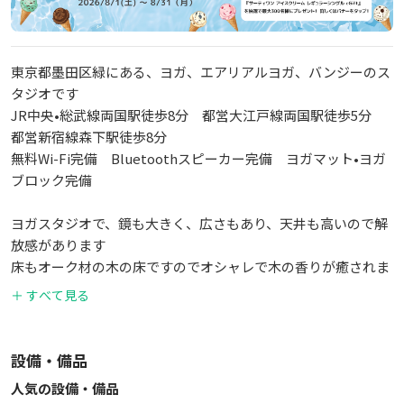
東京都墨田区緑にある、ヨガ、エアリアルヨガ、バンジーのス
タジオです
JR中央•総武線両国駅徒歩8分 都営大江戸線両国駅徒歩5分
都営新宿線森下駅徒歩8分
無料Wi-Fi完備 Bluetoothスピーカー完備 ヨガマット•ヨガ
ブロック完備
ヨガスタジオで、鏡も大きく、広さもあり、天井も高いので解
放感があります
床もオーク材の木の床ですのでオシャレで木の香りが癒されま
す
＋ すべて見る
更衣室も広いです
音響スピーカーは、マーシャルです
設備・備品
人気の設備・備品