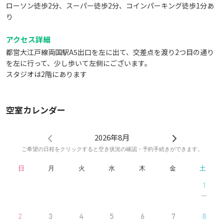
ローソン徒歩2分、スーパー徒歩2分、コインパーキング徒歩1分あ
り
アクセス詳細
都営大江戸線両国駅A5出口を左に出て、交差点を渡り2つ目の通り
を左に行って、少し歩いて左側にございます。
スタジオは2階にあります
空室カレンダー
2026年8月
ご希望の日程をクリックすると空き状況の確認・予約手続きができます。
日
月
火
水
木
金
土
1
2
3
4
5
6
7
8