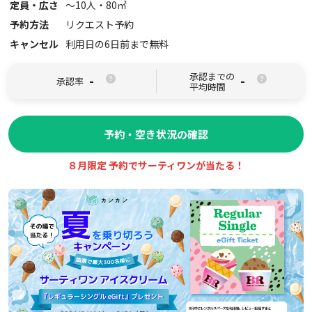
定員・広さ
〜
10
人・
80
㎡
予約方法
リクエスト予約
キャンセル
利用日の6日前まで無料
承認までの
-
-
承認率
平均時間
予約・空き状況の確認
８月限定 予約でサーティワンが当たる！