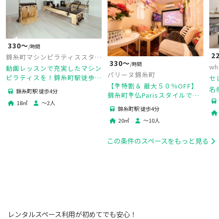
330〜
/時間
2
錦糸町マシンピラティススタジ
330〜
/時間
オ SEPILA
wh
動画レッスンで充実したマシン
パリーヌ錦糸町
ピラティスを！錦糸町駅徒歩4
セ
【💐特割＆ 最大５０％OFF】
分
名
錦糸町駅 徒歩4分
錦糸町💐仏Parisスタイルで高

18
㎡
〜
2
人
級感をグッと演出✨女子会💃マ
錦糸町駅 徒歩4分
会
マ会に最適♡･最大10名🆗24H
町
20
㎡
〜
10
人
可♡
この条件のスペースをもっと見る
レンタルスペース利用が初めてでも安心！