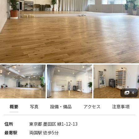
4
概要
写真
設備・備品
アクセス
注意事項
住所
東京都
墨田区
緑1-12-13
最寄駅
両国駅 徒歩5分