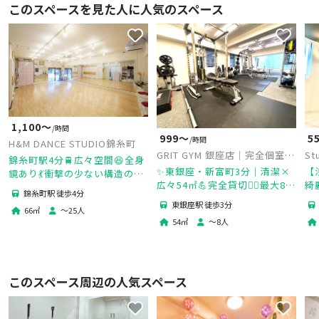
このスペースを見た人に人気のスペース
1,100〜
/時間
999〜
5
/時間
H&M DANCE STUDIO錦糸町
GRIT GYM 銀座店｜完全個室貸
St
錦糸町駅4分🚆広々空間😆全身
切パーソナルジム
✨東銀座・新富町3分｜清潔×
【
鏡あり💃衝撃の少ない構造の
広々54㎡💪完全貸切🏋️‍♀️最大8名
綺
床・普段は社交ダンススタジオ
錦糸町駅 徒歩4分
OK／パーソナル・合トレ・撮
☆
なので滑りがちょうどいいで
東銀座駅 徒歩3分
66
㎡
〜
25
人
影対応
楽器
す。
54
㎡
〜
8
人
このスペース周辺の人気スペース