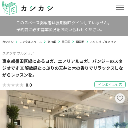
このスペース掲載者は長期間ログインしていません。
予約前に必ず営業状況をお問い合わせください。
カシカシ
レンタルスペース
東京都
墨田区
両国駅
スタジオ プルメリア
スタジオ プルメリア
東京都墨田区緑にあるヨガ、エアリアルヨガ、バンジーのスタ
ジオです🧘‍♀️解放感たっぷりの天井と木の香りでリラックスしな
がらレッスンを。
★★★★★
★★★★★
0.0
インボイス対応