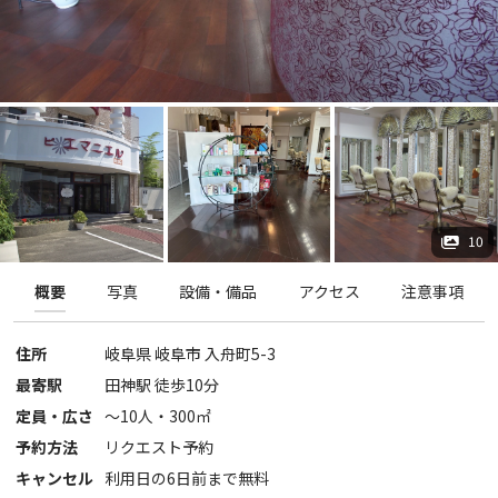
10
概要
写真
設備・備品
アクセス
注意事項
住所
岐阜県
岐阜市
入舟町5-3
最寄駅
田神駅 徒歩10分
定員・広さ
〜
10
人・
300
㎡
予約方法
リクエスト予約
キャンセル
利用日の6日前まで無料