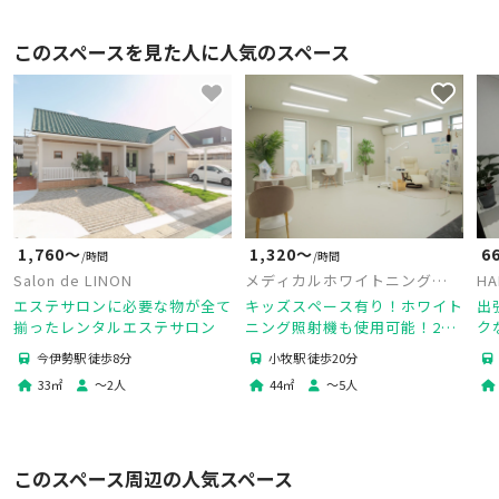
このスペースを見た人に人気のスペース
1,760〜
1,320〜
6
/時間
/時間
Salon de LINON
メディカルホワイトニング
H
HAKU コマキ店
エステサロンに必要な物が全て
キッズスペース有り！ホワイト
出
揃ったレンタルエステサロン
ニング照射機も使用可能！28
ク
畳の広々スペース！
井
今伊勢駅 徒歩8分
小牧駅 徒歩20分
33
㎡
〜
2
人
44
㎡
〜
5
人
このスペース周辺の人気スペース