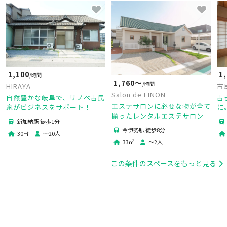
1,100
1
/時間
1,760〜
/時間
HIRAYA
古
Salon de LINON
自然豊かな岐阜で、リノベ古民
古
エステサロンに必要な物が全て
家がビジネスをサポート！
に
揃ったレンタルエステサロン
ス
新加納駅 徒歩1分
T
今伊勢駅 徒歩8分
30
㎡
〜
20
人
ー
33
㎡
〜
2
人
この条件のスペースをもっと見る