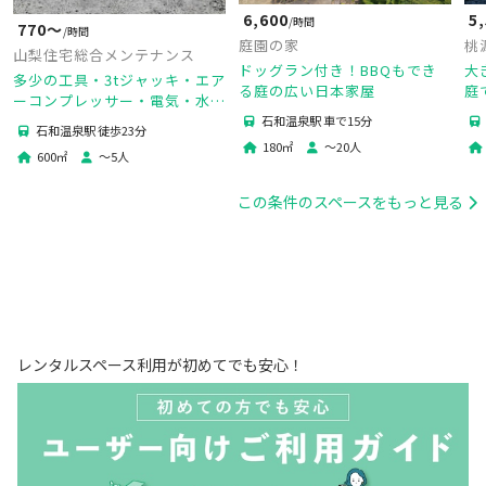
5
6,600
/時間
770〜
/時間
桃
庭園の家
山梨住宅総合メンテナンス
大
ドッグラン付き！BBQもでき
多少の工具・3tジャッキ・エア
庭
る庭の広い日本家屋
ーコンプレッサー・電気・水
け
道・トイレあり。広々使えま
石和温泉駅 車で15分
石和温泉駅 徒歩23分
す。
180
㎡
〜
20
人
600
㎡
〜
5
人
この条件のスペースをもっと見る
レンタルスペース利用が初めてでも安心！