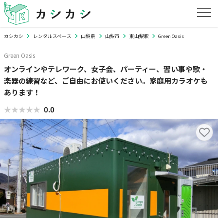
カシカシ
レンタルスペース
山梨県
山梨市
東山梨駅
Green Oasis
Green Oasis
オンラインやテレワーク、女子会、パーティー、習い事や歌・
楽器の練習など、ご自由にお使いください。家庭用カラオケも
あります！
★★★★★
★★★★★
0.0