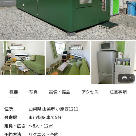
7
概要
写真
設備・備品
アクセス
注意事項
住所
山梨県
山梨市
小原西1211
最寄駅
東山梨駅 車で5分
定員・広さ
〜
8
人・
12
㎡
予約方法
リクエスト予約