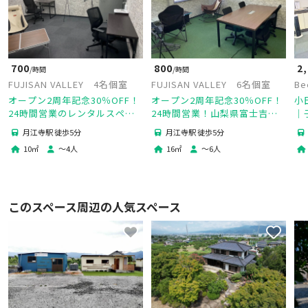
800
700
2
/時間
/時間
FUJISAN VALLEY 6名個室
FUJISAN VALLEY 4名個室
Be
オープン2周年記念30％OFF！
オープン2周年記念30％OFF！
小
24時間営業！山梨県富士吉田
24時間営業のレンタルスペー
│
市に所在し、都心から1時間30
ス4名個室！山梨県富士吉田市
を
月江寺駅 徒歩5分
月江寺駅 徒歩5分
分とアクセス良好！
に所在し、都心から1時間30分
間
16
㎡
〜
6
人
10
㎡
〜
4
人
とアクセス良好！
このスペース周辺の人気スペース