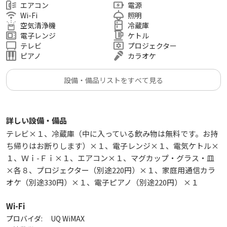
エアコン
電源
Wi-Fi
照明
空気清浄機
冷蔵庫
電子レンジ
ケトル
テレビ
プロジェクター
ピアノ
カラオケ
設備・備品リストをすべて見る
詳しい設備・備品
テレビ×１、冷蔵庫（中に入っている飲み物は無料です。お持
ち帰りはお断りします）×１、電子レンジ×１、電気ケトル×
１、Ｗｉ-Ｆｉ×１、エアコン×１、マグカップ・グラス・皿
×各８、プロジェクター（別途220円）×１、家庭用通信カラ
オケ（別途330円）×１、電子ピアノ（別途220円） ×１
Wi-Fi
プロバイダ:
UQ WiMAX