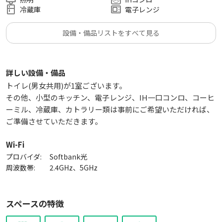
・1日店長
冷蔵庫
電子レンジ
・イベント会場
・飲み会
設備・備品リストをすべて見る
【各種撮影利用実績(法人も含む)】
・TV撮影、CM、ロケ撮影
詳しい設備・備品
・YouTuber、ニコ生配信、動画、TikTok
トイレ(男女共用)が1室ございます。
・コスプレ撮影
その他、小型のキッチン、電子レンジ、IH一口コンロ、コーヒ
・写真撮影
ーミル、冷蔵庫、カトラリー類は事前にご希望いただければ、
・物撮り
ご準備させていただきます。
・楽屋利用
Wi-Fi
【法人利用実績】
プロバイダ:
Softbank光
・飲食店運営
周波数帯:
2.4GHz、5GHz
・手芸教室
・占い教室
・けん玉大会
スペースの特徴
・トークセッション