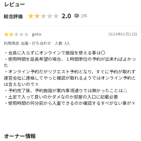
レビュー
★★★★★
★★★★★
2.0
1
件
総合評価
★★★★★
★★★★★
goto
2024年01月22日
利用用途:
会議・打ち合わせ
人数:
3
人
・会員に入らずにオンラインで施設を使える事は〇
・使用時間を延長希望の場合、１時間単位の予約が出来ればよかっ
た
・オンライン予約だがリクエスト予約となり、すぐに予約が取れず
運営会社に連絡してやっと確認が取れるようではオンライン予約と
は言えないので×
・予約完了後、予約施設が案内事項通りでは無かったことは△
・土足で入って良いのかダメなのか部屋の入口に記載必要
・使用時間の何分前から入室できるのか確認するすべがない事が×
オーナー情報