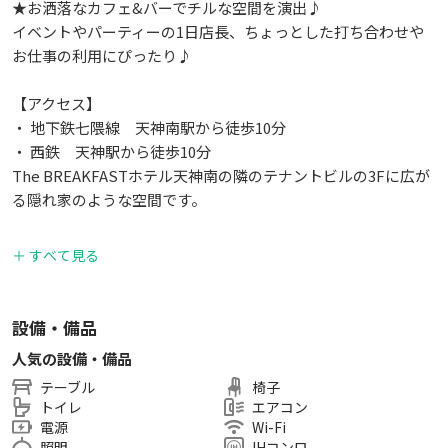
★お洒落なカフェ&バーでチルな空間を演出♪
イベントやパーティーの1日店長、ちょっとした打ち合わせや
お仕事の利用にぴったり♪
【アクセス】
・ 地下鉄七隈線 天神南駅から徒歩10分
・ 西鉄 天神駅から徒歩10分
The BREAKFASTホテル天神南の隣のテナントビルの3Fに広が
る隠れ家のような空間です。
【周辺情報】
＋ すべて見る
・ローソン徒歩２分
・セブンイレブン徒歩2分
・いせや(スーパー)徒歩２分
設備・備品
・フクショク(業務用スーパー)徒歩2分
人気の設備・備品
テーブル
椅子
【主な利用実績】
トイレ
エアコン
・パーティー(季節のイベント、歓送迎会、誕生日会、セミナ
電源
Wi-Fi
ー懇親会etc)
照明
IHコンロ