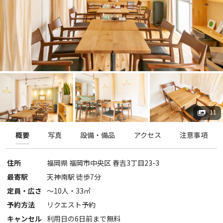
11
概要
写真
設備・備品
アクセス
注意事項
住所
福岡県
福岡市中央区
春吉3丁目23-3
最寄駅
天神南駅 徒歩7分
定員・広さ
〜
10
人・
33
㎡
予約方法
リクエスト予約
キャンセル
利用日の6日前まで無料