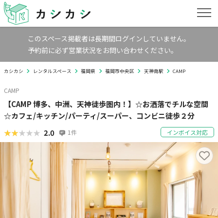
このスペース掲載者は長期間ログインしていません。
予約前に必ず営業状況をお問い合わせください。
カシカシ
レンタルスペース
福岡県
福岡市中央区
天神南駅
CAMP
CAMP
【CAMP 博多、中洲、天神徒歩圏内！】☆お洒落でチルな空間
☆カフェ/キッチン/パーティ/スーパー、コンビニ徒歩２分
★★★★★
★★★★★
2.0
1
件
インボイス対応