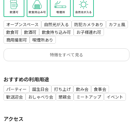
【オススメポイント♪】
・実際に運営をしているカフェ＆バースペースをご利用いただ
けます♪
オープンスペース
自然光が入る
防犯カメラあり
カフェ風
・木のバーカウンターや自然を意識した内装など、温かみのあ
飲食可
飲酒可
飲食持ち込み可
お子様連れ可
る空間となっております♪
商用撮影可
喫煙所あり
・音楽も自由に流せます！飲食物の持ち込みも可能♪
特徴をすべて見る
■注意事項
・準備時間も含めてご予約ください。
・時間内に現状復帰をお願いいたします。
・大音量で騒いで歌を歌うなどの近隣迷惑行為は禁止
おすすめの利用用途
・室内は禁煙です（喫煙場所は外)
パーティー
誕生日会
打ち上げ
飲み会
食事会
歓送迎会
おしゃべり会
懇親会
ミートアップ
イベント
※当日は無人での対応となりますので、事前にメッセージにて
当日までの流れをご案内させていただきます。
必ずメッセージをご確認ください。
アクセス
※何かご要望があれば柔軟に対応致しますので、ご相談くださ
い。