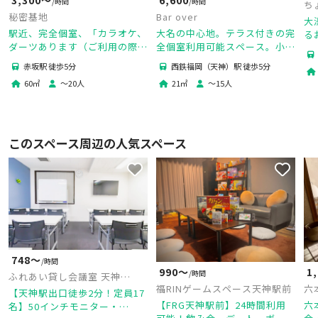
/時間
/時間
ち
Bar over
秘密基地
大
大名の中心地。テラス付きの完
駅近、完全個室、「カラオケ、
る
全個室利用可能スペース。小規
ダーツあります（ご利用の際
ス
模パーティーに最適！BBQ、
は お問合せ下さい）」
西鉄福岡（天神）駅 徒歩5分
赤坂駅 徒歩5分
撮影会などもOKです！
21
㎡
〜
15
人
60
㎡
〜
20
人
このスペース周辺の人気スペース
748〜
/時間
990〜
1
/時間
ふれあい貸し会議室 天神
福RINゲームスペース天神駅前
六
No151
【天神駅出口徒歩2分！定員17
【FRG天神駅前】24時間利用
六
名】50インチモニター・