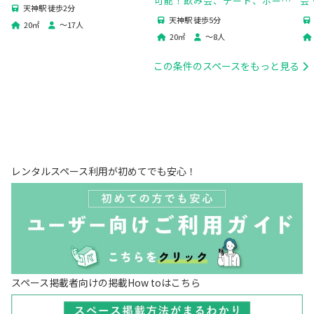
可能！飲み会、デート、ボード
会
10Gbps光回線・WiFi全て無
天神駅 徒歩2分
ゲーム、写真撮影にも最適！🎲
ペ
料！ふれあい貸し会議室 天神
天神駅 徒歩5分
20
㎡
〜
17
人
🍻💕
No151
20
㎡
〜
8
人
この条件のスペースをもっと見る
レンタルスペース利用が初めてでも安心！
スペース掲載者向けの掲載How toはこちら