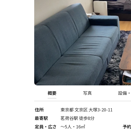
概要
写真
設備
住所
東京都
文京区
大塚3-20-11
最寄駅
茗荷谷駅 徒歩8分
定員・広さ
〜
5
人・
16
㎡
予