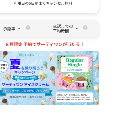
利用日の6日前までキャンセル無料
承認までの
-
-
承認率
平均時間
８月限定 予約でサーティワンが当たる！