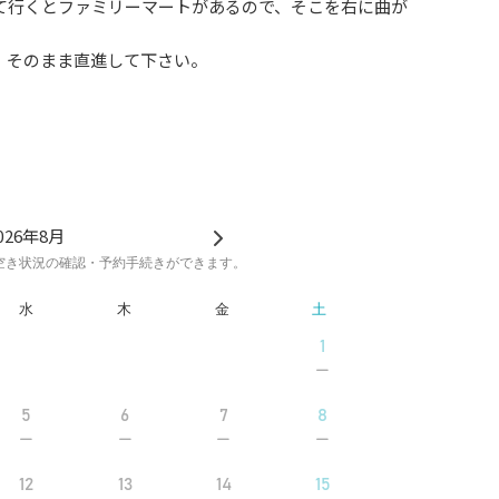
て行くとファミリーマートがあるので、そこを右に曲が
。そのまま直進して下さい。
026年8月
空き状況の確認・予約手続きができます。
水
木
金
土
1
5
6
7
8
12
13
14
15