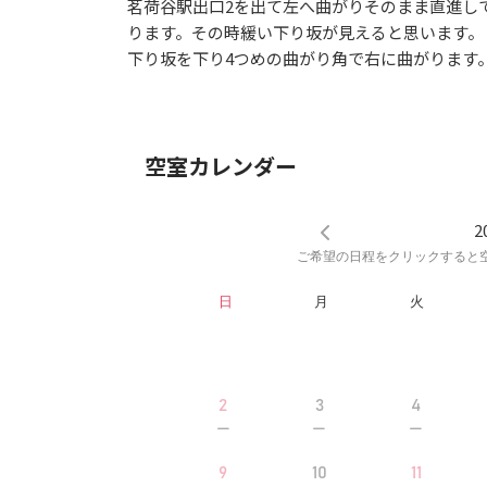
茗荷谷駅出口2を出て左へ曲がりそのまま直進し
ります。その時緩い下り坂が見えると思います。
下り坂を下り4つめの曲がり角で右に曲がります
空室カレンダー
2
ご希望の日程をクリックすると
日
月
火
2
3
4
9
10
11