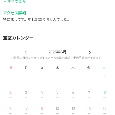
＋ すべて見る
アクセス詳細
特に無しです。申し訳ありませんでした。
空室カレンダー
2026年8月
ご希望の日程をクリックすると空き状況の確認・予約手続きができます。
日
月
火
水
木
金
土
1
2
3
4
5
6
7
8
9
10
11
12
13
14
15