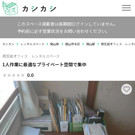
このスペース掲載者は長期間ログインしていません。
予約前に必ず営業状況をお問い合わせください。
カシカシ
レンタルスペース
岡山県
岡山市北区
岡山駅
把瓦砥オフィス レンタ
把瓦砥オフィス レンタルスペース
1人作業に最適なプライベート空間で集中
★★★★★
★★★★★
0.0