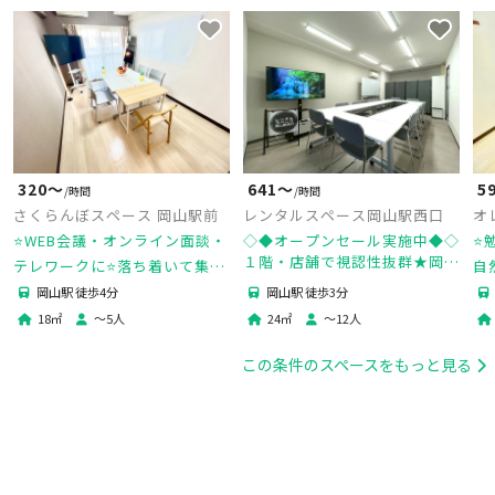
320〜
641〜
5
/時間
/時間
さくらんぼスペース 岡山駅前
レンタルスペース岡山駅西口
オ
⭐️WEB会議・オンライン面談・
◇◆オープンセール実施中◆◇
⭐
１階・店舗で視認性抜群★岡山
テレワークに⭐️落ち着いて集中
自
駅徒歩3分★24時間営業★ゆっ
できる個室空間⭐️駅近で便利⭐️
⭐
岡山駅 徒歩4分
岡山駅 徒歩3分
たり12名★wi-fi完備★55型モ
＜さくらんぼスペース＞
円
18
㎡
〜
5
人
24
㎡
〜
12
人
ニター
この条件のスペースをもっと見る