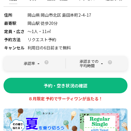
住所
岡山県
岡山市北区
島田本町2-4-17
最寄駅
岡山駅 徒歩20分
定員・広さ
〜
1
人・
11
㎡
予約方法
リクエスト予約
キャンセル
利用日の6日前まで無料
承認までの
-
-
承認率
平均時間
予約・空き状況の確認
８月限定 予約でサーティワンが当たる！