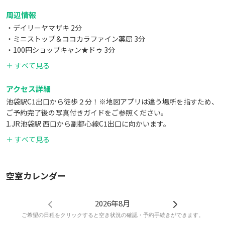
・ワインオープナー
周辺情報
※キッチン横のワゴンに収納
・デイリーヤマザキ 2分
・ミニストップ＆ココカラファイン薬局 3分
▼食器類
・100円ショップキャン★ドゥ 3分
・大皿1枚
・ラーメン、ケバブ、タピオカ、珈琲屋さんなど飲食店多数
＋ すべて見る
・中皿10枚
・コップ10個
アクセス詳細
・グラス10個
池袋駅C1出口から徒歩２分！※地図アプリは違う場所を指すため、
・フォーク10本
ご予約完了後の写真付きガイドをご参照ください。
・スプーン10本
1.JR池袋駅 西口から副都心線C1出口に向かいます。
・箸10本
2.しばらく進むと「Echika」の入り口に着きます。階段を降りて進
＋ すべて見る
んでください。
＊無料の設備に関しては使用できなかったなどの理由での返金
3.C1出口から出たらまっすぐ進み、「デイリーヤマザキ」を右手に
やクレームは一切承っておりませんので、ご了承ください。
見ながらさらに進みます。スペースから最も最寄りのコンビニとな
空室カレンダー
ります。
4.写真スタジオと「中華たなか」の間の路地へ右折します。
5.白いアーチが建物の入口です。そのまま2階へどうぞ！
2026年8月
6.お部屋の鍵はエントランスのポストではなくお部屋のドアのキー
ご希望の日程をクリックすると空き状況の確認・予約手続きができます。
ボックスにあります。（キーボックスの暗証番号は写真付きガイド