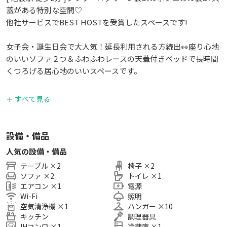
蓋がある特別な空間♡
他社サービスでBEST HOSTを受賞したスペースです!
女子会・誕生日会で大人気！延長利用される方続出👀座り心地
のいいソファ２つ＆ふわふわレースの天蓋付きベッドで長時間
くつろげる居心地のいいスペースです。
直線に並んだテーブルと対面ソファは、みんなで食事を囲んで
＋ すべて見る
まったり楽しんでいただけます。
フラワー×グリーンのボタニカル装飾🌿でバースデーパーティ
ーにもよくご利用いただいています🍰
設備・備品
人気の設備・備品
当スペースのポイント(｡☌ᴗ☌｡)🎀
テーブル
×
2
椅子
×
2
🚶‍♀️池袋駅 徒歩2分
ソファ
×
2
トイレ
×
1
🗑 建物内ゴミ捨てOK（無料）
エアコン
×
1
電源
📺 50㌅の大画面で Netflix、Youtubeなど動画見放題
Wi-Fi
照明
※ゲストご自身のアカウントでログインいただきご視聴くださ
空気清浄機
×
1
ハンガー
×
10
い
キッチン
調理器具
IHコンロ
×
1
冷蔵庫
×
1