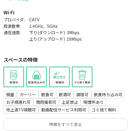
ベビーカーはバルコニーに置いてください。
シャワー利用不可
Wi-Fi
プロバイダ:
CATV
▼ごみステーション
周波数帯:
2.4GHz、5GHz
建物内1F（郵便受け横）
通信速度:
下り(ダウンロード)
3
Mbps
①可燃ごみ②ビン・カン・ペットボトルの２つに分別してゴミ
上り(アップロード)
10
Mbps
袋に入れて捨ててください。
スペースの特徴
▼設備/備品
・Wi-Fi
・DVD/BDプレイヤー
・ソファー×3（3人掛けと2人掛けが２つ）
・トランク型ベンチ
個室
ガーリー
飲食可
飲酒可
調理可
飲食持ち込み可
・スツール×2
・フロアテーブル
お子様連れ可
商用撮影可
土足禁止
喫煙所あり
・サイドテーブル
地上波TV視聴可
動画配信サービス利用可
ゴミ捨て無料
・クッション 6個
・プフオットマン 3個
特徴をすべて見る
・コードレス掃除機