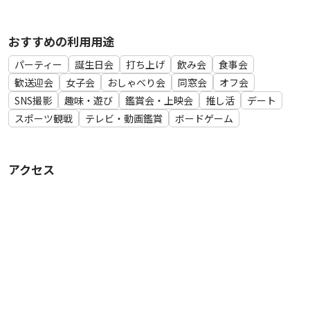
・ハンガー 10本
おすすめの利用用途
▼パーティーグッズ、撮影用小物
・BRUNO流しそうめん器
パーティー
誕生日会
打ち上げ
飲み会
食事会
・撮影用リングライト
歓送迎会
女子会
おしゃべり会
同窓会
オフ会
・LEDキャンドルライト
SNS撮影
趣味・遊び
鑑賞会・上映会
推し活
デート
・壁掛けLEDイルミネーションライト
スポーツ観戦
テレビ・動画鑑賞
ボードゲーム
・バースデーガーランド
・クマの特大ぬいぐるみ
・花（アンティーク調）
アクセス
・脚立
▼カードゲーム
・XENO、ラブレター、犯人は踊る、キャット＆チョコレー
ト、ワンナイト人狼、黒ひげ危機一髪、ブロックス、オセロ、
ジェンガ、UNO、ストライクエアホッケー、罰ゲームトラン
プ