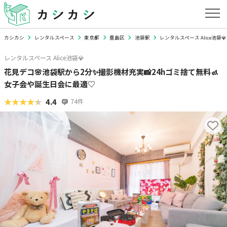
カシカシ
レンタルスペース
東京都
豊島区
池袋駅
レンタルスペース Alice池袋💎
レンタルスペース Alice池袋💎
花見デコ🌸池袋駅から2分✨撮影機材充実📸24hゴミ捨て無料🚮
女子会や誕生日会に最適♡
★★★★★
★★★★★
4.4
74
件