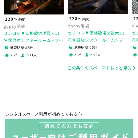
220〜
2
220〜
/時間
/時間
bonny池袋
di
gypsy池袋
セレコレ🌳価格破壊💰最大12
セ
セレコレ🌳価格破壊💰最大11
名🉐最強シアタールーム✨プロ
名
名🉐最強シアタールーム✨プロ
ジェクター📽️映画🐈‍⬛デート💓
ム
ジェクター📽️映画🐈‍⬛デート💓
池袋駅 徒歩5分
池袋駅 徒歩5分
ゲーム🎮女子会💗推し活🌟24H
パ
ゲーム🎮推し活🌟gypsy池袋
30
㎡
〜
12
人
25
㎡
〜
11
人
🏪bonny池袋
袋
この条件のスペースをもっと見る
レンタルスペース利用が初めてでも安心！