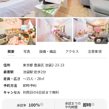
31
概要
写真
設備・備品
アクセス
注意事項
住所
東京都
豊島区
池袋2-23-23
最寄駅
池袋駅 徒歩2分
定員・広さ
〜
15
人・
28
㎡
予約方法
即時予約
キャンセル
利用日の6日前まで無料
承認までの
100%
即時
承認率
平均時間