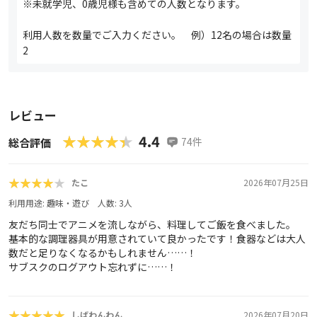
※未就学児、0歳児様も含めての人数となります。
利用人数を数量でご入力ください。 例）12名の場合は数量
2
レビュー
★★★★★
★★★★★
4.4
74
件
総合評価
★★★★★
★★★★★
たこ
2026年07月25日
利用用途:
趣味・遊び
人数:
3
人
友だち同士でアニメを流しながら、料理してご飯を食べました。
基本的な調理器具が用意されていて良かったです！食器などは大人
数だと足りなくなるかもしれません……！
サブスクのログアウト忘れずに……！
★★★★★
★★★★★
しばわんわん
2026年07月20日