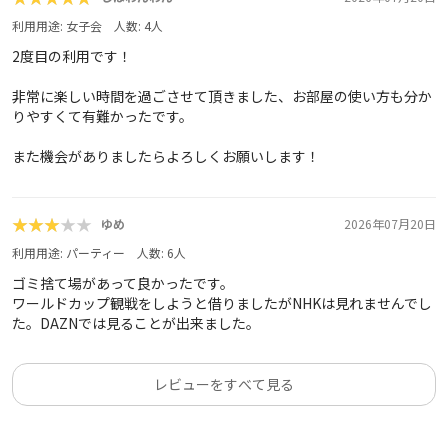
利用用途:
女子会
人数:
4
人
2度目の利用です！
非常に楽しい時間を過ごさせて頂きました、お部屋の使い方も分か
りやすくて有難かったです。
また機会がありましたらよろしくお願いします！
★★★★★
★★★★★
ゆめ
2026年07月20日
利用用途:
パーティー
人数:
6
人
ゴミ捨て場があって良かったです。
ワールドカップ観戦をしようと借りましたがNHKは見れませんでし
た。DAZNでは見ることが出来ました。
レビューをすべて見る