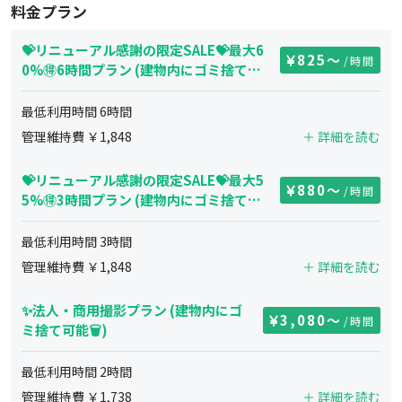
料金プラン
💝リニューアル感謝の限定SALE💝最大6
825
〜
/時間
0%🉐6時間プラン (建物内にゴミ捨て可
能🗑)
最低利用時間
6
時間
管理維持費 ￥
1,848
＋ 詳細を読む
💝リニューアル感謝の限定SALE💝最大5
880
〜
/時間
5%🉐3時間プラン (建物内にゴミ捨て可
能🗑)
最低利用時間
3
時間
管理維持費 ￥
1,848
＋ 詳細を読む
✨法人・商用撮影プラン (建物内にゴ
3,080
〜
/時間
ミ捨て可能🗑)
最低利用時間
2
時間
管理維持費 ￥
1,738
＋ 詳細を読む