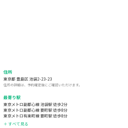
▼キッチン
・たこ焼き器(18個)２個
・流しそうめん
・焼きペヤングメーカー
・１口IHコンロ
・電子レンジ
・冷凍冷蔵庫
・電気ケトル
・すき焼き鍋✖️2
・フライパン
・まな板
住所
・包丁
東京都 豊島区 池袋2-23-23
・ボウル
住所の詳細は、予約確定後にご確認いただけます。
・片手鍋
・キッチンバサミ
最寄り駅
・ピーラー
東京メトロ副都心線 池袋駅 徒歩2分
東京メトロ副都心線 要町駅 徒歩8分
・計量カップ
東京メトロ有楽町線 要町駅 徒歩8分
・トング
＋ すべて見る
・栓抜き