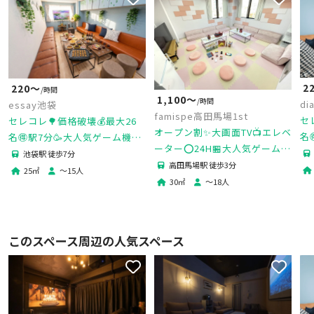
2
220〜
/時間
1,100〜
/時間
di
essay池袋
famispe高田馬場1st
セ
セレコレ🌳価格破壊💰最大26
オープン割✨大画面TV📺エレベ
名
名🉐駅7分🥳大人気ゲーム機🎮
ーター⭕️24H🏪大人気ゲーム🎮
ム
女子会💗推し活🌟撮影📷パーテ
池袋駅 徒歩7分
プロジェクター🎥パーティー🎉
高田馬場駅 徒歩3分
パ
ィ🥂24H🏪飲み会🍻essay池袋
25
㎡
〜
15
人
飲み会🥂デート💕撮影📸
袋
30
㎡
〜
18
人
このスペース周辺の人気スペース