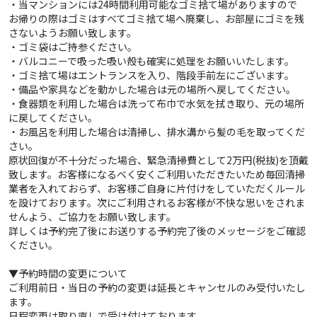
・当マンションには24時間利用可能なゴミ捨て場がありますので
お帰りの際はゴミはすべてゴミ捨て場へ廃棄し、お部屋にゴミを残
さないようお願い致します。
・ゴミ袋はご持参ください。
・バルコニーで吸った吸い殻も確実に処理をお願いいたします。
・ゴミ捨て場はエントランスを入り、階段手前左にございます。
・備品や家具などを動かした場合は元の場所へ戻してください。
・食器類を利用した場合は洗って布巾で水気を拭き取り、元の場所
に戻してください。
・お風呂を利用した場合は清掃し、排水溝から髪の毛を取ってくだ
さい。
原状回復が不十分だった場合、緊急清掃費として2万円(税抜)を頂戴
致します。お客様になるべく安くご利用いただきたいため毎回清掃
業者を入れておらず、お客様ご自身に片付けをしていただくルール
を設けております。次にご利用されるお客様が不快な思いをされま
せんよう、ご協力をお願い致します。
詳しくは予約完了後にお送りする予約完了後のメッセージをご確認
ください。
▼予約時間の変更について
ご利用前日・当日の予約の変更は延長とキャンセルのみ受付いたし
ます。
日程変更は取り直しで受け付けております。