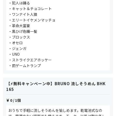
・犯人は踊る
・キャット＆チョコレート
・ワンナイト人狼
・エリートイケメンマッチョ
・革命大富豪
・黒ひげ危機一髪
・ブロックス
・オセロ
・ジェンガ
・UNO
・ストライクエアホッケー
・罰ゲームトランプ
【⚡️無料キャンペーン中】BRUNO 流しそうめん BHK
165
0
/ 1個
おうちで手軽に流しそうめんを愉しめます。乾電池式なの
で、電源のない場所でも使えます。モーター以外は取り外し