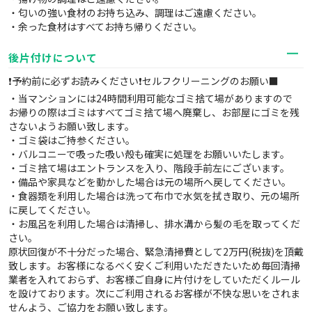
・匂いの強い食材のお持ち込み、調理はご遠慮ください。
・余った食材はすべてお持ち帰りください。
後片付けについて
❗予約前に必ずお読みください❗セルフクリーニングのお願い■
・当マンションには24時間利用可能なゴミ捨て場がありますので
お帰りの際はゴミはすべてゴミ捨て場へ廃棄し、お部屋にゴミを残
さないようお願い致します。
・ゴミ袋はご持参ください。
・バルコニーで吸った吸い殻も確実に処理をお願いいたします。
・ゴミ捨て場はエントランスを入り、階段手前左にございます。
・備品や家具などを動かした場合は元の場所へ戻してください。
・食器類を利用した場合は洗って布巾で水気を拭き取り、元の場所
に戻してください。
・お風呂を利用した場合は清掃し、排水溝から髪の毛を取ってくだ
さい。
原状回復が不十分だった場合、緊急清掃費として2万円(税抜)を頂戴
致します。お客様になるべく安くご利用いただきたいため毎回清掃
業者を入れておらず、お客様ご自身に片付けをしていただくルール
を設けております。次にご利用されるお客様が不快な思いをされま
せんよう、ご協力をお願い致します。