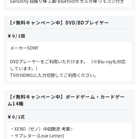
SanDony 自撮り棒 三脚 Bluetooth セルカ棒 リモコン付き
【⚡️無料キャンペーン中】DVD/BDプレイヤー
0
/ 1個
メーカーSONY
DVDプレーヤーをご利用いただけます。 （※Blu-rayも対応
しています。）
TVのHDMI1に入力切替してご利用ください。
【⚡️無料キャンペーン中】ボードゲーム・カードゲー
ム14種
0
/ 1式
・XENO（ゼノ）中田敦彦 考案✨
・ラブレター (Love Letter)