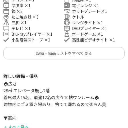
📀DVD／BDプレイヤーで映画上映会
冷凍庫
×
1
電子レンジ
×
1
🐕わんわん！宇宙犬プラネタリウム
鍋
×
2
ホットプレート
×
1
✨高機能空気清浄機
たこ焼き器
×
3
ケトル
😊小型電気ストーブ
三脚
×
1
リングライト
×
1
テレビ
×
1
DVDプレイヤー
×
1
Blu-rayプレイヤー
×
1
ボードゲーム
×
1
🍴周辺情報
小型電気ストーブ
×
1
高性能ビデオライト
×
1
・デイリーヤマザキ、ミニストップ、キャン★ドゥすぐ
・タピオカ専門店アルパカ茶屋すぐ
設備・備品リストをすべて見る
・UberEats、テイクアウト多数
☝こんな利用用途に
詳しい設備・備品
＃飲み会 ＃女子会 ＃誕生日会 ＃推し会 ＃推し活 ＃誕生祭 ＃本
人不在の誕生日会 ＃オフ会 ＃ママ会 ＃スポーツ観戦 ＃オフサ
🏠広さ
イトミーティング ＃撮影会 ＃ポートレート ＃コスプレ撮影 ＃
28㎡ エレベータ無し2階
結婚式二次会 ＃忘年会 ＃新年会 ＃歓迎会 ＃送別会
着席最大15名、最適12名の広々10帖ワンルーム🏠
建物内にゴミ置き場あり。捨てて帰れるので楽ちん🙆
▼室内
居室・キッチン・トイレ
＋ すべて見る