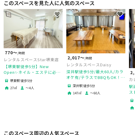
このスペースを見た人に人気のスペース
770〜
/時間
2,017〜
/時間
レンタルスペースStar堺東店
レンタルスペースDaisy
【堺東駅徒歩5分】New
深井駅徒歩5分/最大60人/カラ
2
Open✨ネイル・エステに必要
オケ有/テラスでBBQもOK！少
な備品がそろったプライベート
カ
堺東駅 徒歩5分
人数～大人数まで使えるレンタ
サロン｜マッサージベッド・ネ
深井駅 徒歩5分
駅
27
㎡
〜
4
人
ルスペース
イルテーブル完備
ス
147
㎡
〜
60
人
ッ
家
このスペース周辺の人気スペース