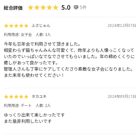
★★★★★
★★★★★
5.0
5
件
総合評価
★★★★★
★★★★★
ふさじゅん
2024年12月07日
利用用途:
女子会
人数:
3
人
今年も忘年会で利用させて頂きました。
相変わらず猫ちゃんみんな可愛くて、昨年よりも人懐っこくなって
いたのでいっぱいなでなでさせてもらいました。年の締めくくりに
癒しがあって良かったです。
管理人さんも丁寧にケアしてくださり素敵な女子会になりました。
また来年も使わせてください！
★★★★★
★★★★★
タカユキ
2024年09月17日
利用用途:
デート
人数:
2
人
ゆっくり出来て楽しかったです
また是非利用したいです