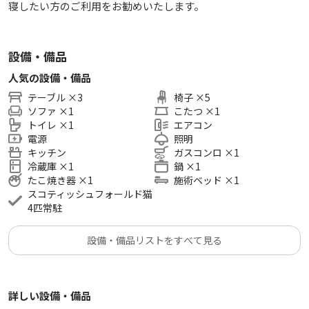
寝したい方のご利用をお勧めいたします。
設備・備品
人気の設備・備品
テーブル
×
3
椅子
×
5
ソファ
×
1
こたつ
×
1
トイレ
×
1
エアコン
電源
照明
キッチン
ガスコンロ
×
1
冷蔵庫
×
1
鍋
×
1
たこ焼き器
×
1
施術ベッド
×
1
スコティッシュフォールド猫
4匹常駐
設備・備品リストをすべて見る
詳しい設備・備品