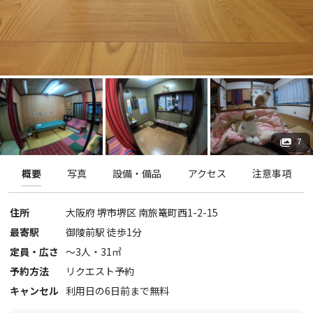
7
概要
写真
設備・備品
アクセス
注意事項
住所
大阪府
堺市堺区
南旅篭町西1-2-15
最寄駅
御陵前駅 徒歩1分
定員・広さ
〜
3
人・
31
㎡
予約方法
リクエスト予約
キャンセル
利用日の6日前まで無料