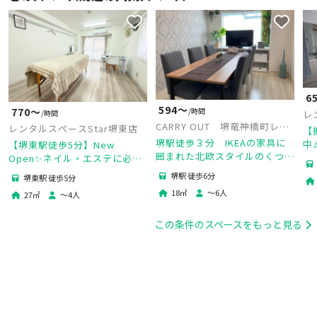
6
594〜
770〜
/時間
レ
/時間
CARRY OUT 堺竜神橋町レン
レンタルスペースStar堺東店
【
タルスペース
堺駅徒歩３分 IKEAの家具に
中
【堺東駅徒歩5分】New
囲まれた北欧スタイルのくつろ
清
Open✨ネイル・エステに必要
ぎ空間
ヨ
な備品がそろったプライベート
堺駅 徒歩6分
堺東駅 徒歩5分
｜
サロン｜マッサージベッド・ネ
18
㎡
〜
6
人
27
㎡
〜
4
人
イルテーブル完備
この条件のスペースをもっと見る