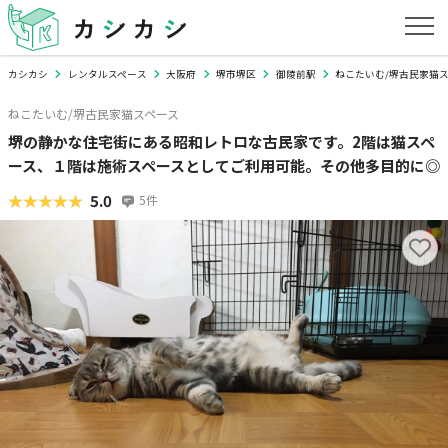
カシカシ
レンタルスペース
大阪府
堺市堺区
御陵前駅
ねこたいむ/堺古民家猫
ねこたいむ/堺古民家猫スペース
堺の静かな住宅街にある昭和レトロな古民家です。2階は猫スペ
ース、１階は施術スペースとしてご利用可能。その他多目的に◎
★★★★★
★★★★★
5.0
5
件