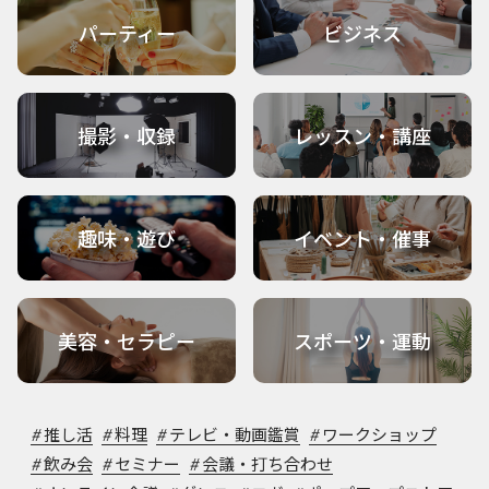
パーティー
ビジネス
撮影・収録
レッスン・講座
趣味・遊び
イベント・催事
美容・セラピー
スポーツ・運動
#
推し活
#
料理
#
テレビ・動画鑑賞
#
ワークショップ
#
飲み会
#
セミナー
#
会議・打ち合わせ