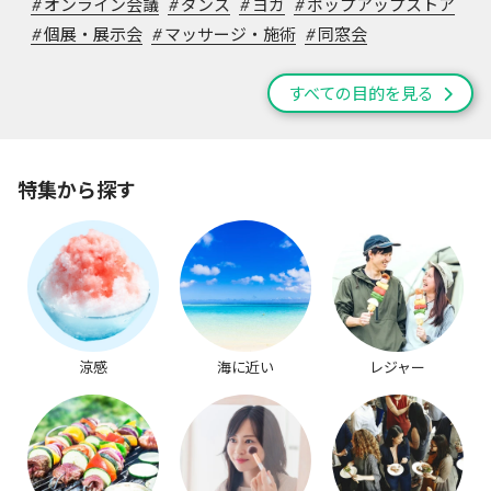
#
オンライン会議
#
ダンス
#
ヨガ
#
ポップアップストア
#
個展・展示会
#
マッサージ・施術
#
同窓会
すべての目的を見る
特集から探す
涼感
海に近い
レジャー