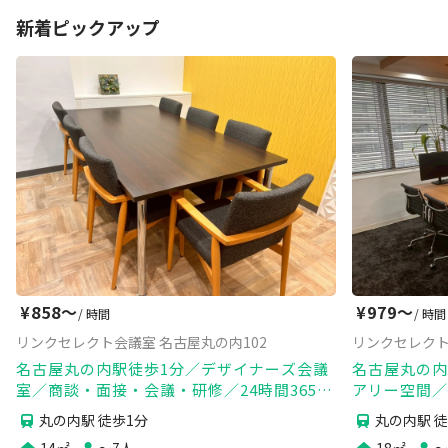
新着ピックアップ
¥
858〜
¥
979〜
/ 時間
/ 時間
リンクセレクト会議室 名古屋丸の内102
リンクセレクト
名古屋丸の内駅徒歩1分／デザイナーズ会議
名古屋丸の内
室／商談・面接・会議・研修／24時間365日
アリー空間／
／高速wifi・電源・モニター完備
時間365日／
丸の内駅 徒歩1分
丸の内駅 徒