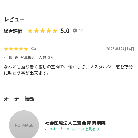
レビュー
★★★★★
★★★★★
5.0
1
件
総合評価
★★★★★
★★★★★
Co
2025年12月14日
利用用途:
写真撮影
人数:
3
人
なんとも落ち着く癒しの空間で、懐かしさ、ノスタルジー感を存分
に味わう事が出来ます。
オーナー情報
社会医療法人三宝会 南港病院
このオーナーのスペースを見る