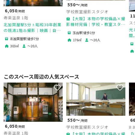
550〜
/時間
6,050
/時間
学校教室撮影スタジオ
1
寿楽温泉 1階
🏫【大阪】本物の学校備品×撮
スタ
影機材完備｜学校・教室スタジ
北加賀屋駅5分🚶昭和38年創業
ー
光
オ
の銭湯1階♨️撮影｜映画｜自然
玉出駅 徒歩1分
間
光｜古民家｜ワークショップ｜
北加賀屋駅 徒歩7分
176
㎡
〜
20
人
ポ
イベント｜会議｜Wi-Fi完備
303
㎡
〜
20
人
撮
このスペース周辺の人気スペース
550〜
6
/時間
6,050
/時間
学校教室撮影スタジオ
B.
寿楽温泉 1階
🏫【大阪】本物の学校備品×撮
【