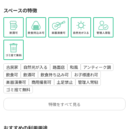
す。
スペースの特徴
撮影やイベント開催、ワークショップなど、お気軽になんでも
ご相談ください◎
古民家
自然光が入る
路面店
和風
アンティーク調
飲食可
飲酒可
飲食持ち込み可
お子様連れ可
楽器演奏可
商用撮影可
土足禁止
管理人常駐
ゴミ捨て無料
特徴をすべて見る
おすすめの利用用途