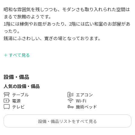
昭和な雰囲気を残しつつも、モダンさも取り入れられた空間は
まるで旅館のようです。
1階には縁側やお庭があったり、2階には広い和室のお部屋があ
ったり。
銭湯にふさわしい、寛ぎの場となっております。
当時のままの2階のお部屋は全部屋和室です。
＋ すべて見る
お部屋の床は畳カーペットを使用しております。
（廊下は全面窓になっています）
自然光が心地よいスペースです。
設備・備品
人気の設備・備品
銭湯の窓からは、地元の小さな商店街の生活音を耳にすること
テーブル
エアコン
ができる和みのスペースとなっております。
電源
Wi-Fi
テレビ
施術ベッド
全館Wi-Fi完備のため、リモートワークや会議にもおすすめ。
（エアコンは2か所にございます。）
設備・備品リストをすべて見る
落ち着いた雰囲気や趣のある空間をお探しの方におすすめで