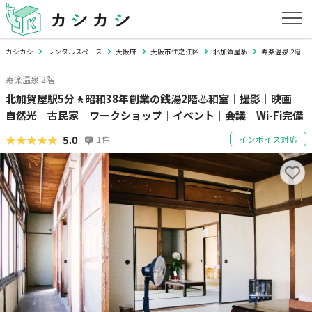
カシカシ
レンタルスペース
大阪府
大阪市住之江区
北加賀屋駅
寿楽温泉 2階
寿楽温泉 2階
北加賀屋駅5分🚶昭和38年創業の銭湯2階♨️和室｜撮影｜映画｜
自然光｜古民家｜ワークショップ｜イベント｜会議｜Wi-Fi完備
★★★★★
★★★★★
5.0
1
件
インボイス対応