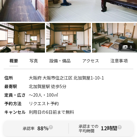
9
概要
写真
設備・備品
アクセス
注意事項
住所
大阪府
大阪市住之江区
北加賀屋1-10-1
最寄駅
北加賀屋駅 徒歩5分
定員・広さ
〜
20
人・
100
㎡
予約方法
リクエスト予約
キャンセル
利用日の6日前まで無料
承認までの
88%
12時間
承認率
平均時間