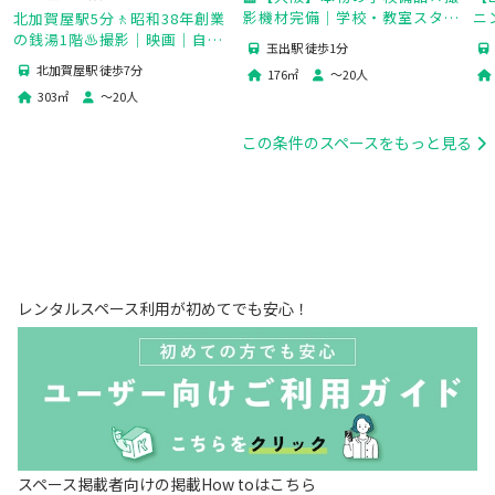
影機材完備｜学校・教室スタジ
ニ
北加賀屋駅5分🚶昭和38年創業
オ
で
の銭湯1階♨️撮影｜映画｜自然
玉出駅 徒歩1分
光｜古民家｜ワークショップ｜
北加賀屋駅 徒歩7分
176
㎡
〜
20
人
イベント｜会議｜Wi-Fi完備
303
㎡
〜
20
人
この条件のスペースをもっと見る
レンタルスペース利用が初めてでも安心！
スペース掲載者向けの掲載How toはこちら