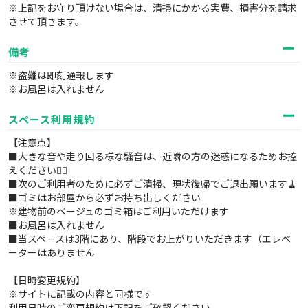
※上記をお守り頂けない場合は、清掃にかかる実費、損害分を請求
させて頂きます。
備考
※盗難は即刻通報します
※お風呂は入れません
スペース利用規約
【注意点】
■大きな音や走り回る様な騒音は、近隣の方の迷惑になるためお控
えください🙇‍♂️
■次のご利用者のために必ずご清掃、現状復帰でご退出願います🧹
■ゴミはお部屋から必ずお持ち出しください
※建物前のベージュのゴミ箱はご利用いただけます
■お風呂は入れません
■当スペースは3階にあり、階段でお上がりいただきます（エレベ
ーターはありません
【日時変更規約】
※サイトに記載の内容と同様です
利用日時のご変更規約は下記をご確認ください。