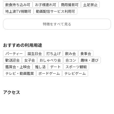
ァブリーズ
飲食持ち込み可
お子様連れ可
商用撮影可
土足禁止
・キッチン用品
地上波TV視聴可
動画配信サービス利用可
カウンタークロス、洗剤、スポンジ、サランラップ、アルミ
ホイル、キッチンペーパー
特徴をすべて見る
・掃除用品
掃除機、コロコロ、ハンドモップ
おすすめの利用用途
※無料オプションが利用できない場合は返金ができかねますの
でご了承ください
パーティー
誕生日会
打ち上げ
飲み会
食事会
※有料オプションが利用できない場合は、オプション代金のみ
歓送迎会
女子会
おしゃべり会
合コン
趣味・遊び
返金させて頂きます
鑑賞会・上映会
推し活
デート
スポーツ観戦
※調味料等食品類は一切常備しておりません。
テレビ・動画鑑賞
ボードゲーム
テレビゲーム
アクセス