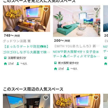
このスペースを見た人に人気のスペース
748〜
2
/時間
200〜
グッドワン淡路 寛
《
/時間
阪
《WITH YOUあたしんち》新大
【まったりデート💛防犯📷無】
N
阪1号店
デ
NEW💚新大阪駅4分🚶女子会🎀
ゴロゴロしながら大画面で映画
デート💑パーティ🎉ママ会☕推
鑑賞🎬人気ゲーム機Ｓ🎮キッチ
し
淡路駅 徒歩2分
し活❣️撮影🎥50㌅大画面TV💻ゲ
ン・調理器具完備！タコパ・鍋
ー
新大阪駅 徒歩4分
17
㎡
〜
6
人
パもできる便利なお部屋❣
ーム機🎮ボドゲ🎲防犯カメラ
無
17
㎡
〜
8
人
無✨24H
このスペース周辺の人気スペース