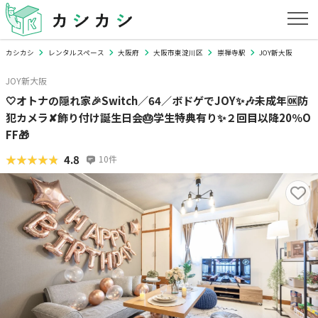
カシカシ
レンタルスペース
大阪府
大阪市東淀川区
崇禅寺駅
JOY新大阪
JOY新大阪
🤍オトナの隠れ家🎉Switch／64／ボドゲでJOY✨🎶未成年🆗防
犯カメラ✘飾り付け誕生日会🎂学生特典有り✨２回目以降20％O
FF🎁
★★★★★
★★★★★
4.8
10
件