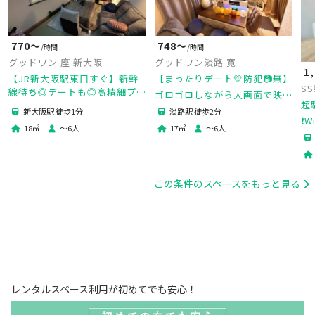
770〜
748〜
/時間
/時間
グッドワン 座 新大阪
グッドワン淡路 寛
1
【JR新大阪駅東口すぐ】新幹
【まったりデート💛防犯📷無】
S
線待ち◎デートも◎高精細プロ
ゴロゴロしながら大画面で映画
超
ジェクター＆84㌅スクリーン
鑑賞🎬人気ゲーム機Ｓ🎮キッチ
新大阪駅 徒歩1分
淡路駅 徒歩2分
にドルビー音質サウンドバー、
❗
ン・調理器具完備！タコパ・鍋
18
㎡
〜
6
人
17
㎡
〜
6
人
未成年🆗防犯カメラ🈚️
ー
パもできる便利なお部屋❣
会
この条件のスペースをもっと見る
レンタルスペース利用が初めてでも安心！