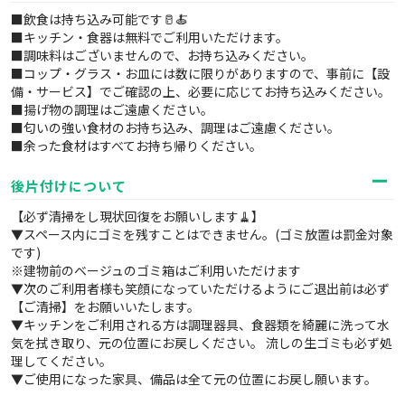
■飲食は持ち込み可能です🥛🍝
■キッチン・食器は無料でご利用いただけます。
■調味料はございませんので、お持ち込みください。
■コップ・グラス・お皿には数に限りがありますので、事前に【設
備・サービス】でご確認の上、必要に応じてお持ち込みください。
■揚げ物の調理はご遠慮ください。
■匂いの強い食材のお持ち込み、調理はご遠慮ください。
■余った食材はすべてお持ち帰りください。
後片付けについて
【必ず清掃をし現状回復をお願いします🧹】
▼スペース内にゴミを残すことはできません。(ゴミ放置は罰金対象
です)
※建物前のベージュのゴミ箱はご利用いただけます
▼次のご利用者様も笑顔になっていただけるようにご退出前は必ず
【ご清掃】をお願いいたします。
▼キッチンをご利用される方は調理器具、食器類を綺麗に洗って水
気を拭き取り、元の位置にお戻しください。 流しの生ゴミも必ず処
理してください。
▼ご使用になった家具、備品は全て元の位置にお戻し願います。