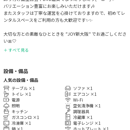
バリエーション豊富にお楽しみいただけます🎶
またスタッフは丁寧な運営を心掛けておりますので、初めてレ
ンタルスペースをご利用の方も大歓迎です✨✨
大切な方との素敵なひとときを ”JOY新大阪” でお過ごしくださ
い🎀🤍
＋ すべて見る
さらに！今なら嬉しいサービス盛りだくさん🔥
キレイフェア:30分無料延長✨
誕生日＆推し活特典:リングライト無償📸
設備・備品
※無料オプションを選択してください
人気の設備・備品
テーブル
×
1
ソファ
×
1
【特徴】
トイレ
×
1
エアコン
×
1
👑みんなで楽しめるグッズ完備（ソフト写真参照）
電源
Wi-Fi
・任天堂Switch（4人分）
照明
空気清浄機
×
1
・任天堂６４（4人分）
キッチン
調理器具
・ボードゲーム類
ガスコンロ
×
1
冷蔵庫
×
1
冷凍庫
×
1
電子レンジ
×
1
👑新大阪4分の超好立地で迷いません✨
鍋
×
1
ホットプレート
×
1