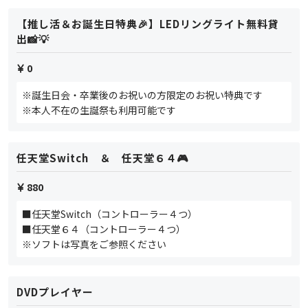
【推し活＆お誕生日特典🎉】LEDリングライト無料貸
出📸💡
0
※誕生日会・卒業後のお祝いの方限定のお祝い特典です
※本人不在の生誕祭も利用可能です
任天堂Switch ＆ 任天堂６４🎮
880
■任天堂Switch（コントローラー４つ）
■任天堂６４（コントローラー４つ）
※ソフトは写真をご参照ください
DVDプレイヤー