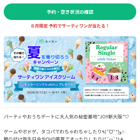
予約・空き状況の確認
８月限定 予約でサーティワンが当たる！
パーティやおうちデートに大人気の秘密基地”JOY新大阪”🤍
ゲームやボドゲ、タコパでわちゃわちゃしたり٩(ˊᗜˋ*)و✨
飾り付け誕生日会やDVD鑑賞でまったりしたり(*´ω`*)＊