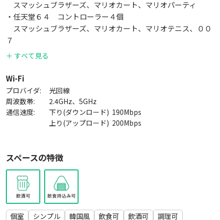
スマッシュブラザーズ、マリオカート、マリオパーティ
🍴たこパ、鍋パ
・任天堂６４ コントローラー４個
🍻忘年会、新年会、歓送迎会、懇親会、オフ会、合コン
スマッシュブラザーズ、マリオカート、マリオテニス、００
📷配信、写真撮影、動画撮影
７
👫おうちデート、雨の日デート
💻会議・オフサイトミーティング
＋ すべて見る
■ボードゲーム類
人生ゲーム、トランプ、UNO、ワニワニパニック、ジェンガ、
【注意】
Wi-Fi
カタン、ブロックス、カタカナーシ、はぁって言うゲーム、お
・当スペースは3階にあり、階段でお上がりいただきます
プロバイダ:
光回線
子様用のおもちゃ
・退出時は必ずセルフクリーニングをお願いします
周波数帯:
2.4GHz、5GHz
※清掃／ゴミの持ち出し（1階にゴミステーション有り）
通信速度:
下り(ダウンロード)
190
Mbps
■調理機器備品
上り(アップロード)
200
Mbps
・お風呂、シャワーは利用できません
包丁、まな板、フライパンセット、ヘラ、フライ返し、おた
・利用日時は4日前まで変更可能です
ま、泡立て器、ボウル
※スペース利用規約ご参照
スペースの特徴
ざる、菜箸、ピーラー、計量カップ、計量スプーン、たこ焼き
ピック
■他
・消毒・除菌
個室
シンプル
韓国風
飲食可
飲酒可
調理可
ハンドソープ、アルコール除菌水、ウェットティッシュ、フ