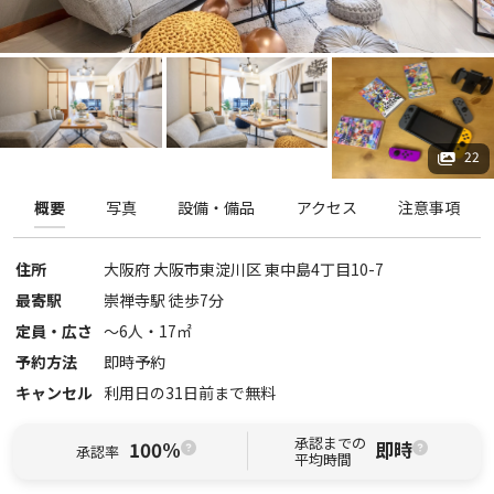
22
概要
写真
設備・備品
アクセス
注意事項
住所
大阪府
大阪市東淀川区
東中島4丁目10-7
最寄駅
崇禅寺駅 徒歩7分
定員・広さ
〜
6
人・
17
㎡
予約方法
即時予約
キャンセル
利用日の31日前まで無料
承認までの
100%
即時
承認率
平均時間