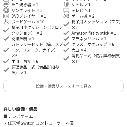
（予約後写真付き順路を送付📩）
たこ焼き器
×
1
ケトル
×
1
👑お子さま連れ大歓迎🎀
リングライト
×
1
テレビ
×
1
👑未成年同士🆗
DVDプレイヤー
×
1
ゲーム機
×
2
👑地デジ視聴🆗
ボードゲーム
×
10
椅子用大クッション（プフ）
椅子用小クッション（フロア
×
2
👑fire tv stick 無料貸出
クッション）
×
2
Amazon fire tv stick
×
1
👑Blu-ray＆DVDプレイヤー完備
間接照明
×
1
プラネタリウム
×
1
👑利用時間中の入退室自由
カトラリーセット（箸、スプ
グラス、マグカップ
×
6
👑撮影用のLEDリングライト有り
ーン、フォーク、ナイフ）
大皿
×
4
👑建物前のゴミ箱にゴミ出し🆗
×
6
消耗品一式（備品詳細参照）
中皿、お椀
×
6
×
1
👑コインパーキング30秒
調理備品一式（備品詳細参
👑ローソン1分
照）
×
1
👑 サービス盛りだくさん（オプション参照＆選択）
・誕生日＆推し活：リングライト無償
設備・備品リストをすべて見る
・学生様特典：1時間無料延長
【おすすめ用途】
詳しい設備・備品
👑女子会、誕生日会、推し活、ママ会
■テレビゲーム
🎬映画鑑賞会・ドラマ鑑賞会、スポーツ観戦
・任天堂Switch コントローラー４個
🎮ゲーム大会、ボドゲ会