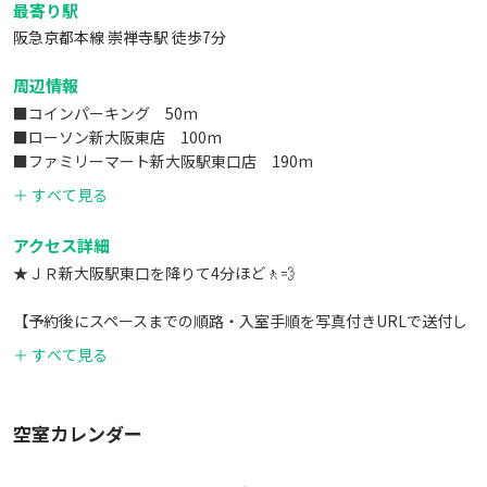
最寄り駅
阪急京都本線 崇禅寺駅 徒歩7分
周辺情報
■コインパーキング 50m
■ローソン新大阪東店 100m
■ファミリーマート新大阪駅東口店 190m
■松屋新大阪東口店 330m
＋ すべて見る
アクセス詳細
★ＪＲ新大阪駅東口を降りて4分ほど🚶💨
【予約後にスペースまでの順路・入室手順を写真付きURLで送付し
ます】
＋ すべて見る
①松屋を前に左折する（ファミリーマート方面に進みます）
②ファミマを通過して横断歩道を渡る
※歩道橋は渡らない
空室カレンダー
③横断歩道を渡った後、左折する
④白いフェンスに沿って歩いて行くと、JOY新大阪が見つかります