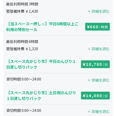
最低利用時間
3
時間
管理維持費 ￥
1,430
＋ 詳細を読む
【当スペース一押し☺︎】平日6時間以上ご
660
/時間
利用の特別セール
最低利用時間
6
時間
管理維持費 ￥
1,320
＋ 詳細を読む
【スペース丸かじり🍑】平日のんびり１
10,780
/日
日貸し切りパック
貸切時間
0:00
～
24:00
＋ 詳細を読む
【スペース丸かじり🍑】土日祝のんびり
14,080
/日
１日貸し切りパック
貸切時間
0:00
～
24:00
＋ 詳細を読む