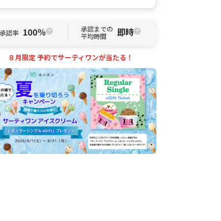
承認までの
100%
即時
承認率
平均時間
８月限定 予約でサーティワンが当たる！