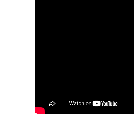
・前日までに荷物を送っていただけます（オプシ
・マイクの準備やごみ回収も承ります（オプショ
・イベント経験多数のベテランスタッフのサポー
----------------------------------------
◆会場の仕様
・全体面積：6.8㎡
・収容人数：6名
・モニタ、Webカメラ、マイク 無料
・ホワイドボード 無料
----------------------------------------
◆全体の共通設備
・待合スペースあり
・室内に持ち込めるフリードリンク
（緑茶・紅茶・コーヒーなど）
・男女別トイレ