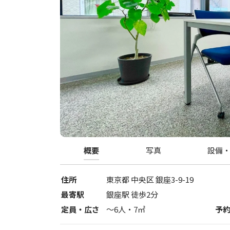
概要
写真
設備
住所
東京都
中央区
銀座3-9-19
最寄駅
銀座駅 徒歩2分
定員・広さ
〜
6
人・
7
㎡
予