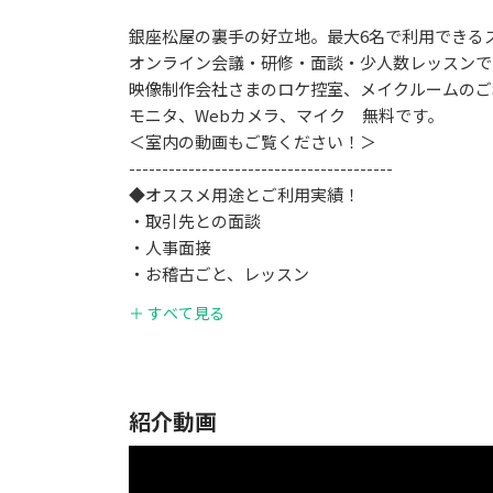
銀座松屋の裏手の好立地。最大6名で利用できる
オンライン会議・研修・面談・少人数レッスンで
映像制作会社さまのロケ控室、メイクルームのご
モニタ、Webカメラ、マイク 無料です。
＜室内の動画もご覧ください！＞
----------------------------------------
◆オススメ用途とご利用実績！
・取引先との面談
・人事面接
・お稽古ごと、レッスン
・TV撮影などの控室
＋ すべて見る
・オンラインミーティング
----------------------------------------
◆ここが特徴
紹介動画
・ご利用前、予約担当の方からの電話打合せに対
・事前見学も歓迎
・時間前に到着された方は待合でフリードリンク