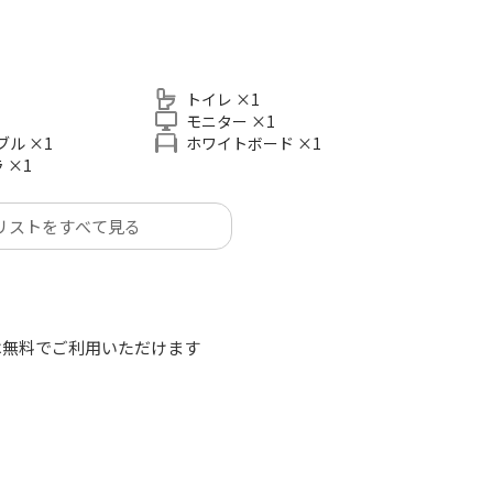
分
分
トイレ
×
1
3分
モニター
×
1
歩約1分
ーブル
×
1
ホワイトボード
×
1
ラ
×
1
下さい。
リストをすべて見る
は無料でご利用いただけます