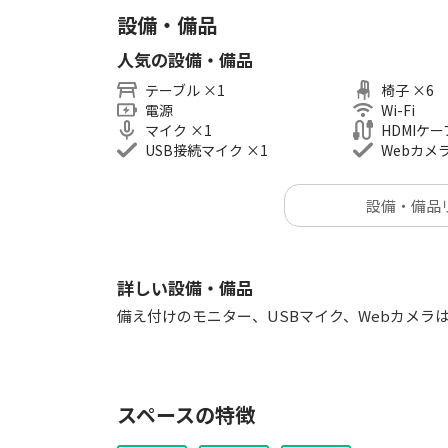
----------------------------------------
設備・備品
■アクセス
・メトロ銀座線「銀座駅」A13番出口 徒歩約2
人気の設備・備品
・メトロ浅草線「東銀座駅」A8番出口 徒歩約2
テーブル
×
1
椅子
×
6
・メトロ日比谷線「東銀座駅」A2番出口 徒歩約
電源
Wi-Fi
・メトロ有楽町線「銀座一丁目駅」11番出口 徒
マイク
×
1
HDMIケ
USB接続マイク
×
1
Webカメ
ご不明な点がございましたら、お気軽にお問合せ
設備・備品
ご利用を心よりお待ちしています。
詳しい設備・備品
----------------------------------------
■他にもあります！オススメ用途
備え付けのモニター、USBマイク、Webカメラ
・オンラインセミナー
・レッスン・講座・研修・ワークショップ
・資格・試験対策教室・動画撮影
・ロケ撮影・ライブ配信
スペースの特徴
・オンライン説明会