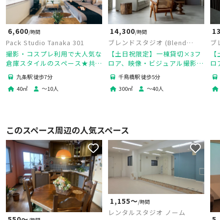
6,600
14,300
1
/時間
/時間
Pack Studio Tanaka 301
ブレンドスタジオ (Blend
ブ
Studio)｜3時間プラン
S
撮影・コスプレ利用で大人気な
【土日祝限定】一棟貸切×3フ
【
倉庫スタイルのスペース★共用
ロア、映像・ビジュアル撮影に
ロ
部は無料で利用可能！
最適 (3時間プラン)
最
九条駅 徒歩7分
千鳥橋駅 徒歩5分
40
㎡
〜
10
人
300
㎡
〜
40
人
このスペース周辺の人気スペース
1,155〜
/時間
レンタルスタジオ ノーム
5
550〜
/時間