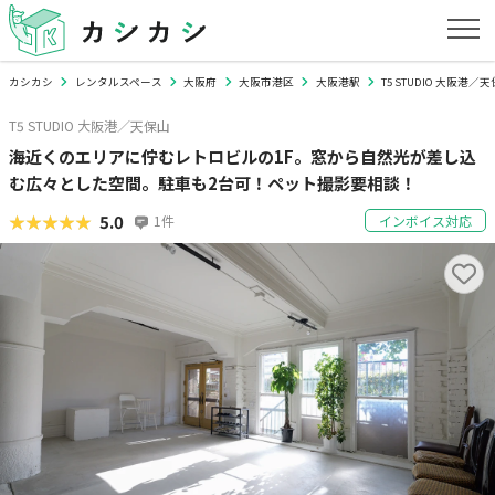
カシカシ
レンタルスペース
大阪府
大阪市港区
大阪港駅
T5 STUDIO 大阪港／
T5 STUDIO 大阪港／天保山
海近くのエリアに佇むレトロビルの1F。窓から自然光が差し込
む広々とした空間。駐車も2台可！ペット撮影要相談！
★★★★★
★★★★★
5.0
1
件
インボイス対応