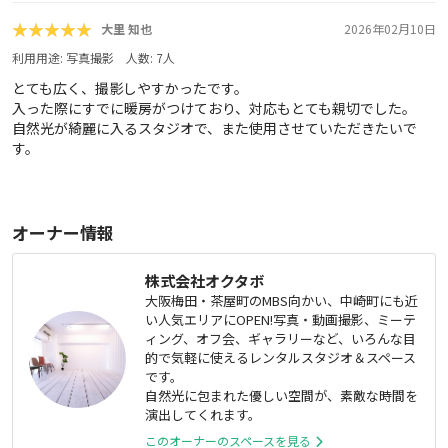
★★★★★
★★★★★
大里 知也
2026年02月10日
利用用途:
写真撮影
人数:
7
人
とても広く、撮影しやすかったです。
入った際にすでに暖房がつけており、対応もとても親切でした。
自然光が綺麗に入るスタジオで、また使用させていただきたいで
す。
オーナー情報
株式会社オクタボ
大阪梅田・茶屋町のMBS向かい、中崎町にも近
い人気エリアにOPEN!写真・動画撮影、ミーテ
ィング、オフ会、ギャラリーなど、いろんな目
的で気軽に使えるレンタルスタジオ＆スペース
です。
自然光に包まれた優しい空間が、素敵な時間を
演出してくれます。
このオーナーのスペースを見る