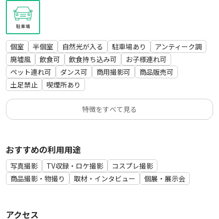
・アンブレラ 2本
・撮影用ワゴン
・オートポール＆バー
・スーパークランプ
個室
半個室
自然光が入る
駐車場あり
アンティーク調
・エレンクリップ
廃墟風
飲食可
飲食持ち込み可
お子様連れ可
・パーマセルテープなど
ペット連れ可
ダンス可
商用撮影可
商品販売可
土足禁止
喫煙所あり
特徴をすべて見る
おすすめの利用用途
写真撮影
TV収録・ロケ撮影
コスプレ撮影
商品撮影・物撮り
取材・インタビュー
個展・展示会
アクセス