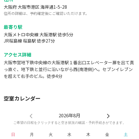
大阪府 大阪市港区 海岸通1-5-28
住所の詳細は、予約確定後にご確認いただけます。
最寄り駅
大阪メトロ中央線 大阪港駅 徒歩5分
JR桜島線 桜島駅 徒歩27分
アクセス詳細
大阪市営地下鉄中央線の大阪港駅１番出口エレベーター扉を出て真
っ直ぐ、地下鉄と並行に沿いながら西(南港側)へ。セブンイレブン
を超えて右手のビル。徒歩4分
空室カレンダー
2026年8月
ご希望の日程をクリックすると空き状況の確認・予約手続きができます。
日
月
火
水
木
金
土