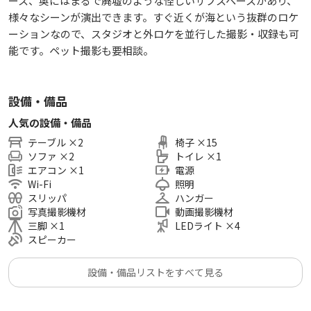
ース、奥にはまるで廃墟のような怪しいサブスペースがあり、
様々なシーンが演出できます。すぐ近くが海という抜群のロケ
ーションなので、スタジオと外ロケを並行した撮影・収録も可
能です。ペット撮影も要相談。
設備・備品
人気の設備・備品
テーブル
×
2
椅子
×
15
ソファ
×
2
トイレ
×
1
エアコン
×
1
電源
Wi-Fi
照明
スリッパ
ハンガー
写真撮影機材
動画撮影機材
三脚
×
1
LEDライト
×
4
スピーカー
設備・備品リストをすべて見る