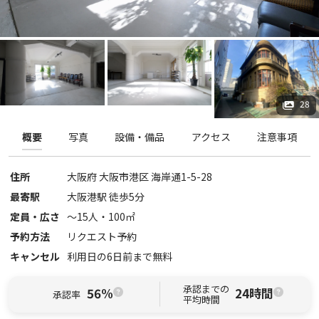
28
概要
写真
設備・備品
アクセス
注意事項
住所
大阪府
大阪市港区
海岸通1-5-28
最寄駅
大阪港駅 徒歩5分
定員・広さ
〜
15
人・
100
㎡
予約方法
リクエスト予約
キャンセル
利用日の6日前まで無料
承認までの
56%
24時間
承認率
平均時間