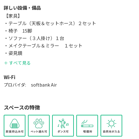
詳しい設備・備品
【家具】
・テーブル（天板＆セットホース）２セット
・椅子 15脚
・ソファー（３人掛け）１台
・メイクテーブル＆ミラー １セット
・姿見鏡
・ハンガーラック
＋ すべて見る
・Bluetoothスピーカー
Wi-Fi
【機材】
プロバイダ:
softbank Air
・Aputure Light Storm 300D（LEDビデオライト）
・Aputure Light Storm 120DⅡ（LEDビデオライト）
・RGB調整可能LEDパネルライト
スペースの特徴
・プロペット モノブロックストロボ×２灯
・センチュリースタンド 2本
・ライトスタンド 4本
・ソフトボックス 2個