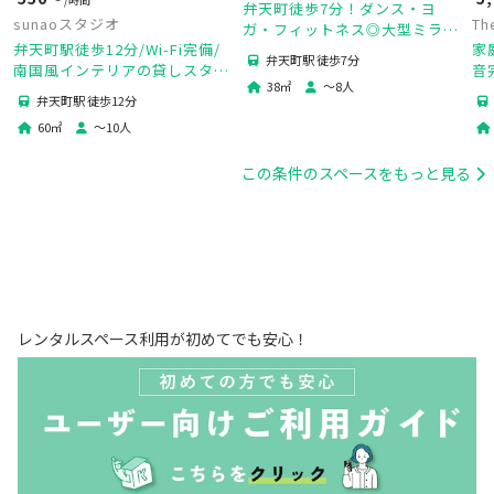
弁天町徒歩7分！ダンス・ヨ
Th
sunaoスタジオ
ガ・フィットネス◎大型ミラー
家
弁天町駅徒歩12分/Wi-Fi完備/
完備の広々スタジオ
弁天町駅 徒歩7分
音
南国風インテリアの貸しスタジ
38
㎡
〜
8
人
鑑
オ！女子会.ママ会.パーティ.お
弁天町駅 徒歩12分
方
料理教室に最適！
60
㎡
〜
10
人
この条件のスペースをもっと見る
レンタルスペース利用が初めてでも安心！