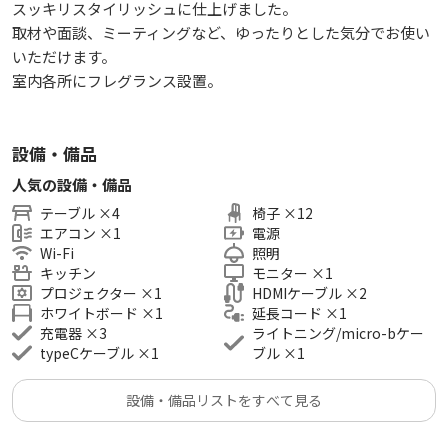
スッキリスタイリッシュに仕上げました。
取材や面談、ミーティングなど、ゆったりとした気分でお使い
いただけます。
室内各所にフレグランス設置。
設備・備品
人気の設備・備品
テーブル
×
4
椅子
×
12
エアコン
×
1
電源
Wi-Fi
照明
キッチン
モニター
×
1
プロジェクター
×
1
HDMIケーブル
×
2
ホワイトボード
×
1
延長コード
×
1
充電器
×
3
ライトニング/micro-bケー
typeCケーブル
×
1
ブル
×
1
設備・備品リストをすべて見る