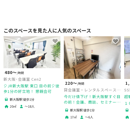
このスペースを見た人に人気のスペース
480〜
/時間
新大阪･会議室 Cen2
220〜
1
/時間
🎈JR新大阪駅 東口 目の前🎈徒
貸会議室・レンタルスペースプ
S
歩1分の好立地！ 懇親会可
レジール911
今だけ値下げ！新大阪駅すぐ目
超
新大阪駅 徒歩1分
の前！会議、商談、セミナーや
１
20
㎡
〜
18
人
打合せ、コワーキングに。WiFi
⭐
新大阪駅 徒歩1分
完備！★2024年1月床リフォー
出
17
㎡
〜
6
人
ム済み★
接