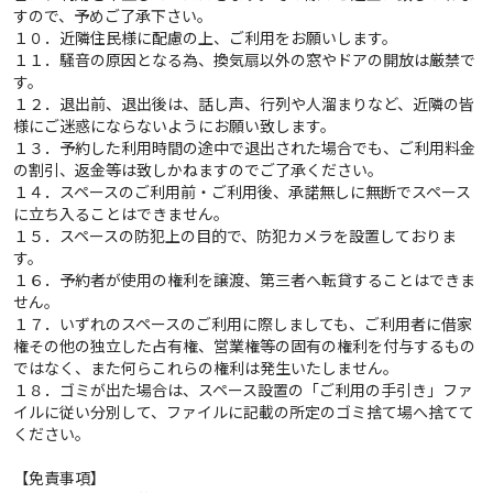
すので、予めご了承下さい。
１０．近隣住民様に配慮の上、ご利用をお願いします。
１１．騒音の原因となる為、換気扇以外の窓やドアの開放は厳禁で
す。
１２．退出前、退出後は、話し声、行列や人溜まりなど、近隣の皆
様にご迷惑にならないようにお願い致します。
１３．予約した利用時間の途中で退出された場合でも、ご利用料金
の割引、返金等は致しかねますのでご了承ください。
１４．スペースのご利用前・ご利用後、承諾無しに無断でスペース
に立ち入ることはできません。
１５．スペースの防犯上の目的で、防犯カメラを設置しておりま
す。
１６．予約者が使用の権利を譲渡、第三者へ転貸することはできま
せん。
１７．いずれのスペースのご利用に際しましても、ご利用者に借家
権その他の独立した占有権、営業権等の固有の権利を付与するもの
ではなく、また何らこれらの権利は発生いたしません。
１８．ゴミが出た場合は、スペース設置の「ご利用の手引き」ファ
イルに従い分別して、ファイルに記載の所定のゴミ捨て場へ捨てて
ください。
【免責事項】