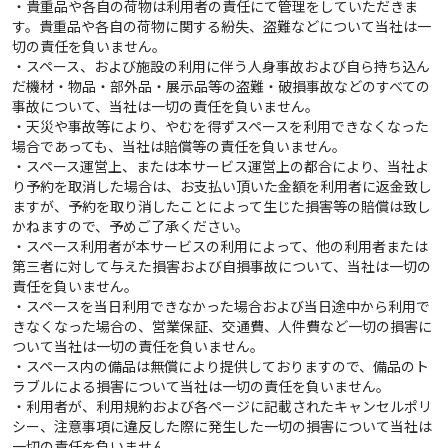
・貴重品や各自の荷物は利用者の責任にて管理をしていただきま
す。貴重品や各自の荷物に関する紛失、盗難などについて当社は一
切の責任を負いません。
・スペース、および施設の利用に伴う人身事故および自ら持ち込ん
だ機材・物品・部外品・展示品等の盗難・破損事故などのすべての
事故について、当社は一切の責任を負いません。
・天災や事故等により、やむを得ずスペースを利用できなくなった
場合であっても、当社は賠償等の責任を負いません。
・スペース運営上、または本サービス運営上の都合により、当社よ
り予約を取消した場合は、お支払い頂いた金額を利用者に返金致し
ますが、予約を取り消したことによって生じた損害等の賠償は致し
かねますので、予めご了承ください。
・スペース利用者が本サービスの利用によって、他の利用者または
第三者に対して与えた損害および自損事故について、当社は一切の
責任を負いません。
・スペースを当日利用できなかった場合および当日途中から利用で
きなくなった場合の、営業保証、交通費、人件費など一切の損害に
ついて当社は一切の責任を負いません。
・スペース内の備品は無償により提供しておりますので、備品のト
ラブルによる損害について当社は一切の責任を負いません。
・利用者が、利用規約および各ページに記載されたキャンセルポリ
シー、注意事項に違反した際に発生した一切の損害について当社は
一切の責任を負いません。