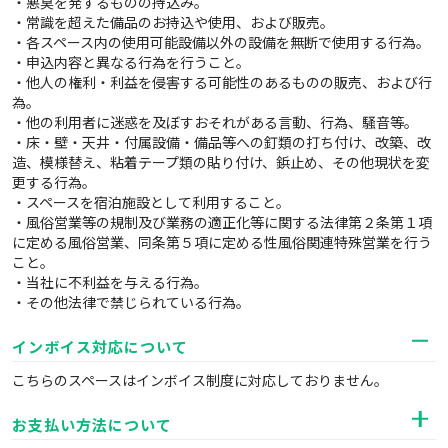
・悪臭を発するものの持込み。
・常識を超えた備品のお持込や使用、および販売。
・各スペース内の使用可能設備以外の設備を無断で使用する行為。
・申込内容と異なる行為を行うこと。
・他人の権利・利益を侵害する可能性のあるものの販売、および行
為。
・他の利用者に迷惑を及ぼすおそれがある言動、行為、騒音等。
・床・壁・天井・付属設備・備品等への釘類の打ち付け、改築、改
造、模様替え、粘着テープ類の貼り付け、鋲止め、その他現状を変
更する行為。
・スペースを宿泊施設として利用すること。
・風俗営業等の規制及び業務の適正化等に関する法律第２条第１項
に定める風俗営業、同条第５項に定める性風俗関連特殊営業を行う
こと。
・当社に不利益を与える行為。
・その他法律で禁じられている行為。
インボイス対応について
こちらのスペースはインボイス制度に対応しておりません。
お支払い方法について