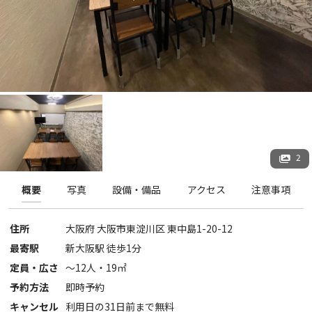
2
概要
写真
設備・備品
アクセス
注意事項
住所
大阪府
大阪市東淀川区
東中島1-20-12
最寄駅
新大阪駅 徒歩1分
定員・広さ
〜
12
人・
19
㎡
予約方法
即時予約
キャンセル
利用日の31日前まで無料