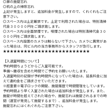
◎扉の施錠忘れ
◎机の上の掃除忘れ
上記が発生しますと、追加料金が発生しますので、くれぐれもご注
意下さい。
◎スペース内は土足厳禁です。土足で利用された場合は、特別清掃
代金３００００円をご請求致します。
◎スペース内は全面禁煙です。喫煙された場合は特別清掃代金３０
０００円をご請求致します。
◎スペース内設置のカメラは触らないで下さい。カメラに異常があ
った場合は、同ビル内の当方事務所からスタッフが急行します。
★★★★★★★★★★★★★★★★★★★★★★★★★
【入退室時間について】
予約時間ちょうどからご入室可能です。
準備～撤収を含めた時間でご予約をお願いいたします。
入退室時刻の記録が予約時間外になっていた場合は、延長料金に加
えて違約金をご請求させていただきます。
※超重要※電子ロックの開錠、施錠履歴で時間管理をしています。
予約時間より早く入室された場合は追加料金が発生します。また、
施錠が時間を超えてされた場合や、施錠忘れは施錠されるまでの時
間（運営が発見して施錠するまで）、追加料金が発生します。
施錠忘れにはくれぐれもご注意下さい。