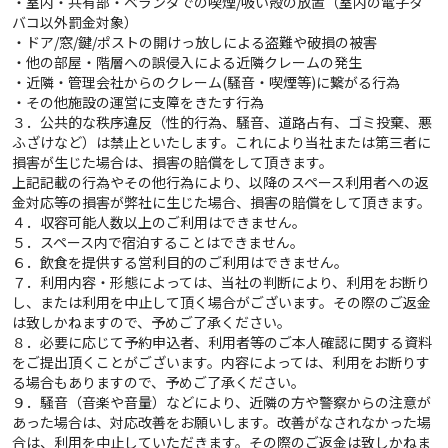
・室内・共有部・ベランダでの喫煙/吸い殻の放置（室内の電子タ
バコ以外罰金対象）
・ドア/窓/鍵/ポストの開けっ放しによる盗難や破損の被害
・他の部屋・階層への誤侵入による近隣クレームの発生
・近隣・管理会社からのクレーム(騒音・喫煙等)に繋がる行為
・その他施設の運営に支障をきたす行為
３．公共的な秩序違反（性的行為、騒音、道路占有、ゴミ投棄、悪
ふざけなど）は禁止といたします。これにより当社または第三者に
損害が生じた場合は、損害の賠償をして頂きます。
上記記載の行為やその他行為により、以降のスペース利用者への返
金対応等の損害が弊社に生じた場合、損害の賠償をして頂きます。
４．収容可能人数以上のご利用はできません。
５．スペース内で宿泊することはできません。
６．飲食を提供する営利目的のご利用はできません。
７．利用内容・形態によっては、当社の判断により、利用をお断り
し、または利用を中止して頂く場合がございます。その際のご返金
は致しかねますので、予めご了承ください。
８．必要に応じて予約申込者、利用者等のご本人確認に関する資料
をご提出頂くことがございます。内容によっては、利用をお断りす
る場合もありますので、予めご了承ください。
９．騒音（音楽や音量）などにより、近隣の方や警察からの注意が
あった場合は、対応改善をお願いします。改善がなされなかった場
合は、利用を中止していただきます。その際のご返金は致しかねま