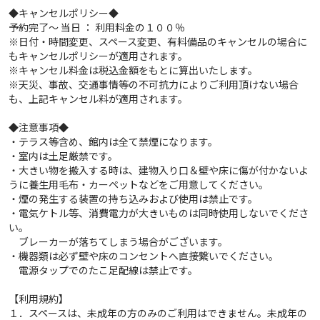
◆キャンセルポリシー◆
予約完了～ 当日 ： 利用料金の１００％
※日付・時間変更、スペース変更、有料備品のキャンセルの場合に
もキャンセルポリシーが適用されます。
※キャンセル料金は税込金額をもとに算出いたします。
※天災、事故、交通事情等の不可抗力によりご利用頂けない場合
も、上記キャンセル料が適用されます。
◆注意事項◆
・テラス等含め、館内は全て禁煙になります。
・室内は土足厳禁です。
・大きい物を搬入する時は、建物入り口＆壁や床に傷が付かないよ
うに養生用毛布・カーペットなどをご用意してください。
・煙の発生する装置の持ち込みおよび使用は禁止です。
・電気ケトル等、消費電力が大きいものは同時使用しないでくださ
い。
ブレーカーが落ちてしまう場合がございます。
・機器類は必ず壁や床のコンセントへ直接繋いでください。
電源タップでのたこ足配線は禁止です。
【利用規約】
１．スペースは、未成年の方のみのご利用はできません。未成年の