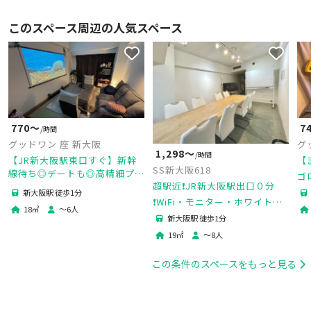
このスペース周辺の人気スペース
770〜
7
/時間
グッドワン 座 新大阪
グ
1,298〜
/時間
【JR新大阪駅東口すぐ】新幹
【
SS新大阪618
線待ち◎デートも◎高精細プロ
ゴ
超駅近❗️JR新大阪駅出口０分
ジェクター＆84㌅スクリーン
鑑
新大阪駅 徒歩1分
にドルビー音質サウンドバー、
❗️WiFi・モニター・ホワイトボ
ン
18
㎡
〜
6
人
未成年🆗防犯カメラ🈚️
ード無料貸出❗️会議/撮影/勉強
パ
新大阪駅 徒歩1分
会/面接/接待
19
㎡
〜
8
人
この条件のスペースをもっと見る