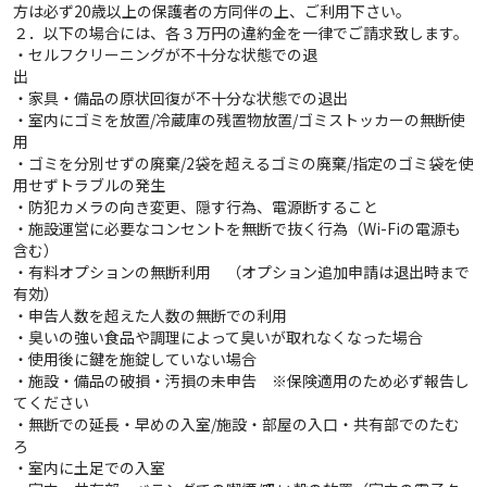
方は必ず20歳以上の保護者の方同伴の上、ご利用下さい。
２．以下の場合には、各３万円の違約金を一律でご請求致します。
・セルフクリーニングが不十分な状態での退
出
・家具・備品の原状回復が不十分な状態での退出
・室内にゴミを放置/冷蔵庫の残置物放置/ゴミストッカーの無断使
用
・ゴミを分別せずの廃棄/2袋を超えるゴミの廃棄/指定のゴミ袋を使
用せずトラブルの発生
・防犯カメラの向き変更、隠す行為、電源断すること
・施設運営に必要なコンセントを無断で抜く行為（Wi-Fiの電源も
含む）
・有料オプションの無断利用 （オプション追加申請は退出時まで
有効）
・申告人数を超えた人数の無断での利用
・臭いの強い食品や調理によって臭いが取れなくなった場合
・使用後に鍵を施錠していない場合
・施設・備品の破損・汚損の未申告 ※保険適用のため必ず報告し
てください
・無断での延長・早めの入室/施設・部屋の入口・共有部でのたむ
ろ
・室内に土足での入室