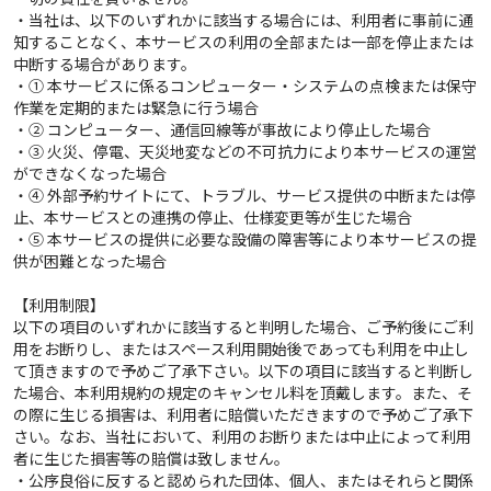
・当社は、以下のいずれかに該当する場合には、利用者に事前に通
知することなく、本サービスの利用の全部または一部を停止または
中断する場合があります。
・① 本サービスに係るコンピューター・システムの点検または保守
作業を定期的または緊急に行う場合
・② コンピューター、通信回線等が事故により停止した場合
・③ 火災、停電、天災地変などの不可抗力により本サービスの運営
ができなくなった場合
・④ 外部予約サイトにて、トラブル、サービス提供の中断または停
止、本サービスとの連携の停止、仕様変更等が生じた場合
・⑤ 本サービスの提供に必要な設備の障害等により本サービスの提
供が困難となった場合
【利用制限】
以下の項目のいずれかに該当すると判明した場合、ご予約後にご利
用をお断りし、またはスペース利用開始後であっても利用を中止し
て頂きますので予めご了承下さい。以下の項目に該当すると判断し
た場合、本利用規約の規定のキャンセル料を頂戴します。また、そ
の際に生じる損害は、利用者に賠償いただきますので予めご了承下
さい。なお、当社において、利用のお断りまたは中止によって利用
者に生じた損害等の賠償は致しません。
・公序良俗に反すると認められた団体、個人、またはそれらと関係