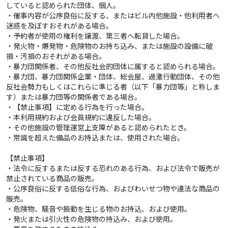
していると認められた団体、個人。
・催事内容が公序良俗に反する、またはビル内他施設・他利用者へ
迷惑を及ぼすおそれがある場合。
・予約者が使用の権利を譲渡、第三者へ転貸した場合。
・発火物・爆発物・危険物のお持ち込み、または施設の設備に破
損・汚損のおそれがある場合。
・暴力団関係者、その他反社会的団体に属すると認められる場合。
・暴力団、暴力団関係企業・団体、総会屋、過激行動団体、その他
反社会勢力もしくはこれらに準じる者（以下「暴力団等」と称しま
す）または暴力団等の関係者である場合。
・【禁止事項】に定める行為を行った場合。
・本利用規約および会員規約に違反した場合。
・その他施設の管理運営上支障があると認められたとき。
・常識を超えた備品のお持込または、使用された場合。
【禁止事項】
・法令に反するまたは反する恐れのある行為、および法令で販売が
禁止されている商品の販売。
・公序良俗に反する低俗な行為、およびわいせつ物や違法な商品の
販売。
・危険物、騒音や振動を生じる物のお持込、および使用。
・発火または引火性の危険物の持込み、および使用。