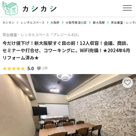
カシカシ
レンタルスペース
大阪府
大阪市東淀川区
新大阪駅
貸会議室・レンタ
貸会議室・レンタルスペース「プレジール410」
今だけ値下げ！新大阪駅すぐ目の前！12人収容！会議、商談、
セミナーや打合せ、コワーキングに。WiFi完備！★2024年6月
リフォーム済み★
★★★★★
★★★★★
5.0
1
件