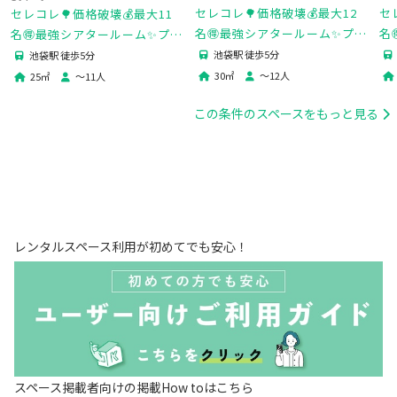
セレコレ🌳価格破壊💰最大12
セ
セレコレ🌳価格破壊💰最大11
名🉐最強シアタールーム✨プロ
名
名🉐最強シアタールーム✨プロ
ジェクター📽️映画🐈‍⬛デート💓
ム
ジェクター📽️映画🐈‍⬛デート💓
池袋駅 徒歩5分
池袋駅 徒歩5分
ゲーム🎮女子会💗推し活🌟24H
パ
ゲーム🎮推し活🌟gypsy池袋
30
㎡
〜
12
人
25
㎡
〜
11
人
🏪bonny池袋
袋
この条件のスペースをもっと見る
レンタルスペース利用が初めてでも安心！
スペース掲載者向けの掲載How toはこちら