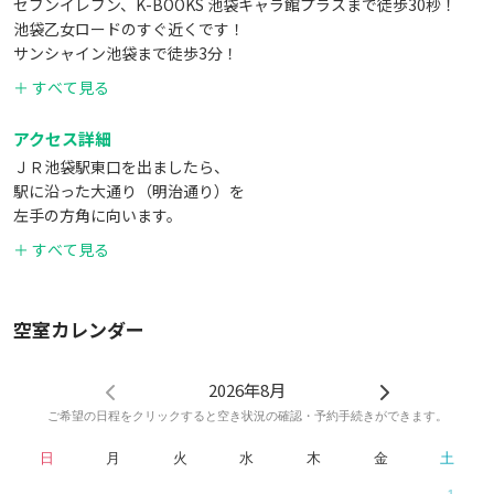
セブンイレブン、K-BOOKS 池袋キャラ館プラスまで徒歩30秒！
池袋乙女ロードのすぐ近くです！
サンシャイン池袋まで徒歩3分！
近くに有料駐車場、レンタル自転車やレンタルキックボードのポー
＋ すべて見る
トが数件あります。
アクセス詳細
ＪＲ池袋駅東口を出ましたら、
駅に沿った大通り（明治通り）を
左手の方角に向います。
豊島区役所を越えますと、
＋ すべて見る
首都高が高架の上を走る五叉路に出ます。
右手奥にローソンが見えますので、信号を渡ります。
そのローソンを通り過ぎ、そのまま直進し、
空室カレンダー
ホテルウィングインターナショナル池袋がある十字路を右に曲がる
とすぐライオンズマンションがあります。
数メートル先に白い扉があるのでそちらからお入りください。
2026年8月
ご希望の日程をクリックすると空き状況の確認・予約手続きができます。
日
月
火
水
木
金
土