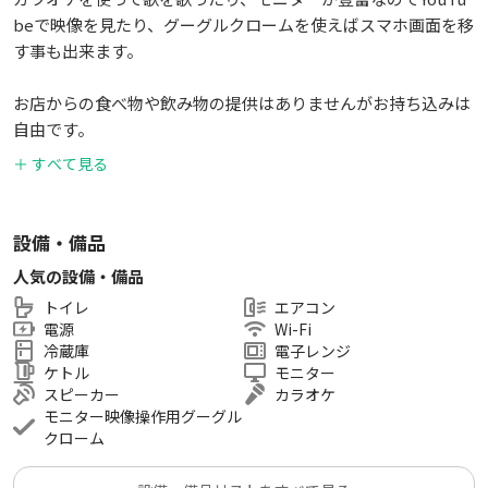
beで映像を見たり、グーグルクロームを使えばスマホ画面を移
す事も出来ます。
お店からの食べ物や飲み物の提供はありませんがお持ち込みは
自由です。
電子レンジや冷蔵庫もお使い頂けます。
＋ すべて見る
・レンタル可能時間
平日 11時～18時
設備・備品
人気の設備・備品
・レンタル料金
トイレ
エアコン
1時間￥3500（最低利用時間2時間～）
電源
Wi-Fi
冷蔵庫
電子レンジ
・設備
ケトル
モニター
カラオケ （JOYSOUND）
スピーカー
カラオケ
トイレ・エアコンあり
モニター映像操作用グーグル
クローム
・アクセス