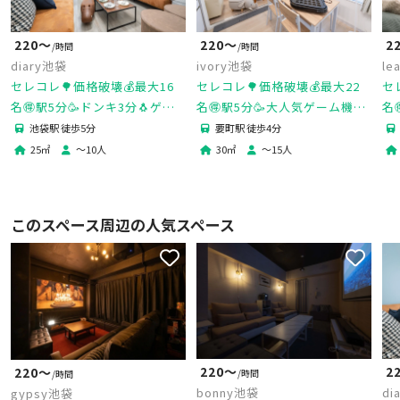
220〜
2
220〜
/時間
/時間
diary池袋
le
ivory池袋
セレコレ🌳価格破壊💰最大16
セ
セレコレ🌳価格破壊💰最大22
名🉐駅5分🥳ドンキ3分🐧ゲー
名
名🉐駅5分🥳大人気ゲーム機🎮
ム機🎮女子会💗推し活🌟タコ
女
女子会💗推し活🌟タコパ🐙撮影
池袋駅 徒歩5分
要町駅 徒歩4分
パ🐙撮影📷パーティ🥂diary池
📷パーティ🥂24H🏪ivory池袋
ィ
25
㎡
〜
10
人
30
㎡
〜
15
人
袋
このスペース周辺の人気スペース
220〜
2
220〜
/時間
/時間
bonny池袋
di
gypsy池袋