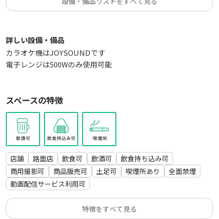
設備・備品リストをすべて見る
池袋駅東口から徒歩10分の距離にあります。
・推奨人数
１～8名
詳しい設備・備品
カラオケ機はJOYSOUNDです
電子レンジは500Wのみ使用可能
スペースの特徴
店舗
路面店
飲食可
飲酒可
飲食持ち込み可
商用撮影可
商品販売可
土足可
喫煙所あり
全面禁煙
動画配信サービス利用可
特徴をすべて見る