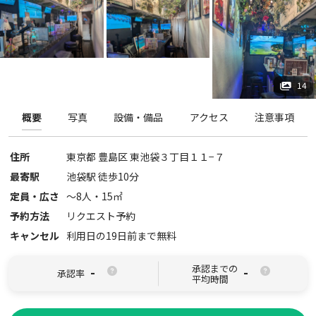
14
概要
写真
設備・備品
アクセス
注意事項
住所
東京都
豊島区
東池袋３丁目１１−７
最寄駅
池袋駅 徒歩10分
定員・広さ
〜
8
人・
15
㎡
予約方法
リクエスト予約
キャンセル
利用日の19日前まで無料
承認までの
-
-
承認率
平均時間