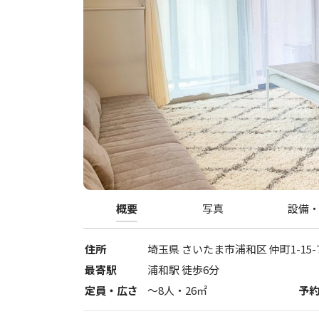
概要
写真
設備
住所
埼玉県
さいたま市浦和区
仲町1-15-
最寄駅
浦和駅 徒歩6分
定員・広さ
〜
8
人・
26
㎡
予