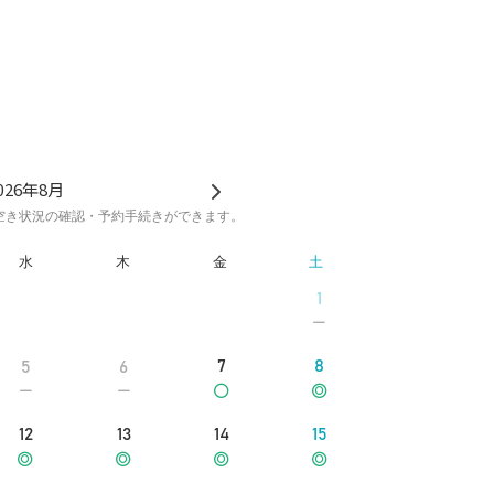
026年8月
空き状況の確認・予約手続きができます。
水
木
金
土
1
7
8
5
6
12
13
14
15