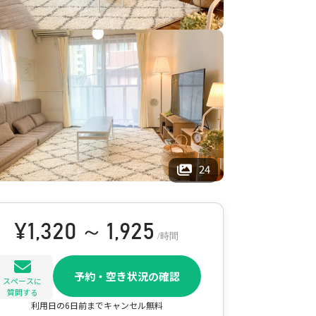
24
¥
1,320 ～ 1,925
/時間
予約・空き状況の確認
スペースに
質問する
利用日の6日前までキャンセル無料