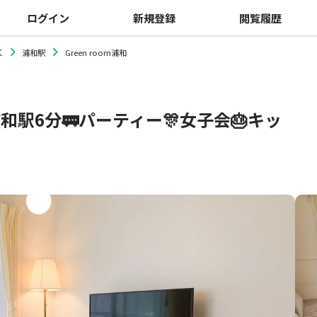
ログイン
新規登録
閲覧履歴
区
浦和駅
Green room浦和
和駅6分🚃パーティー🎊女子会🎂キッ