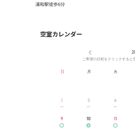
浦和駅徒歩6分
空室カレンダー
2
ご希望の日程をクリックすると
日
月
火
2
3
4
9
10
11