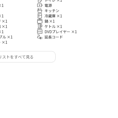
2
トイレ
×
1
×
1
電源
キッチン
×
1
冷蔵庫
×
1
ジ
×
1
鍋
×
1
器
×
1
ケトル
×
1
×
1
DVDプレイヤー
×
1
ーブル
×
1
延長コード
ー
×
1
リストをすべて見る