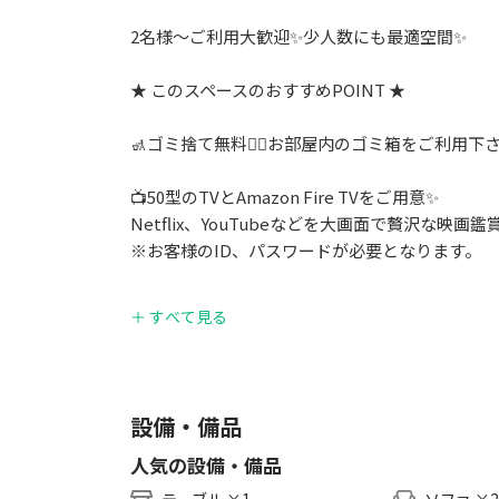
2名様〜ご利用大歓迎✨少人数にも最適空間✨
★ このスペースのおすすめPOINT ★
🚮ゴミ捨て無料🙆‍♂️お部屋内のゴミ箱をご利用下さ
📺50型のTVとAmazon Fire TVをご用意✨
Netflix、YouTubeなどを大画面で贅沢な映画鑑
※お客様のID、パスワードが必要となります。
🍳キッチンも利用可能でホームパーティーにも最
＋ すべて見る
◆ 立地
・浦和駅から徒歩6分の最高立地！
設備・備品
・コンビニまで徒歩1分
人気の設備・備品
◆ ホームパーティにオススメ