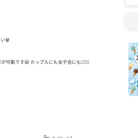
い🗑
賞が可能です😃 カップルにも女子会にも🙆‍♀️✨
適なスペースです🕊✨