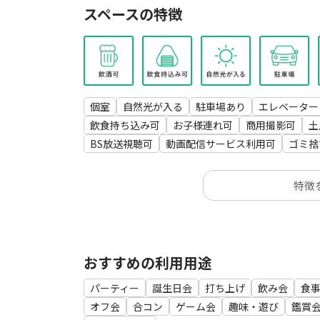
・レンタル時間中は何回でも出入り自由
スペースの特徴
・50型TV
・キッチン使用可（有料）
・ゴミ置【無料】
◆ その他
会議、セミナー、レッスン、面接等様々な用途で
個室
自然光が入る
駐車場あり
エレベーター
飲食持ち込み可
お子様連れ可
商用撮影可
土
🎉パーティで使用するお客様🎉
BS放送視聴可
動画配信サービス利用可
ゴミ捨
ご持参していただいたものをお好きに飾って頂け
特徴
おすすめの利用用途
パーティー
誕生日会
打ち上げ
飲み会
食
オフ会
合コン
ゲーム会
趣味・遊び
鑑賞