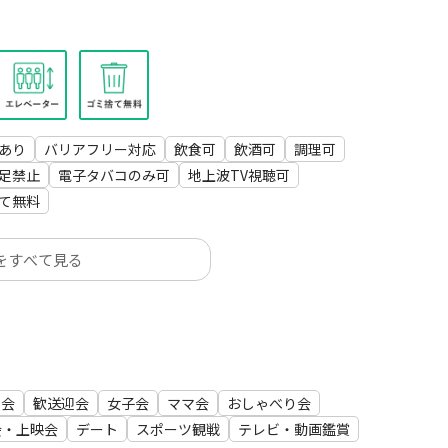
ご利用いただけます！是非ご予約下さいませ😊
あり
バリアフリー対応
飲食可
飲酒可
調理可
足禁止
電子タバコのみ可
地上波TV視聴可
て無料
ます。
をすべて見る
事会
歓送迎会
女子会
ママ会
おしゃべり会
会・上映会
デート
スポーツ観戦
テレビ・動画鑑賞