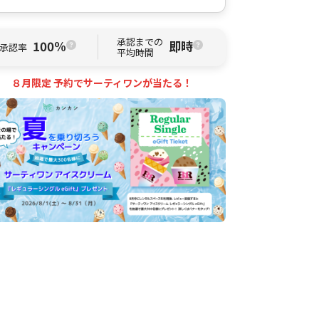
承認までの
100%
即時
承認率
平均時間
８月限定 予約でサーティワンが当たる！