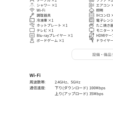
テーブル
×
1
ソファ
×
・女子会
シャワー
×
1
エアコン
・ママ友会
Wi-Fi
照明
調理器具
IHコンロ
・誕生日パーティー
冷凍庫
×
1
電子レン
・家デート
ホットプレート
×
1
たこ焼き
・映画、ドラマ鑑賞会
テレビ
×
1
モニター
・ゲームパーティ
Blu-rayプレイヤー
×
1
HDMIケ
・クリスマス、バレンタイン
ボードゲーム
×
1
ドライヤ
・料理
・歓送迎会
設備・備品
・コスプレパーティ
・忘年会、新年会、同窓会
Wi-Fi
周波数帯:
2.4GHz、5GHz
◆ 各種撮影
通信速度:
下り(ダウンロード)
100
Mbps
・YouTuber
上り(アップロード)
35
Mbps
・コスプレ会
◆ お部屋について