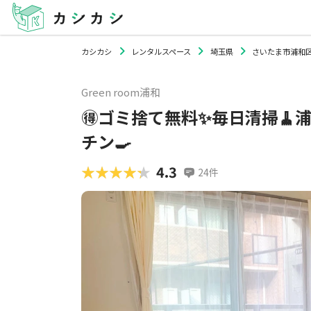
カシカシ
レンタルスペース
埼玉県
さいたま市浦和
Green room浦和
🉐ゴミ捨て無料✨毎日清掃🧹浦
チン🍳
★★★★★
★★★★★
4.3
24
件