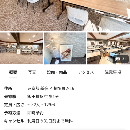
31
概要
写真
設備・備品
アクセス
注意事項
住所
東京都
新宿区
揚場町2-16
最寄駅
飯田橋駅 徒歩1分
定員・広さ
〜
52
人・
129
㎡
予約方法
即時予約
キャンセル
利用日の31日前まで無料