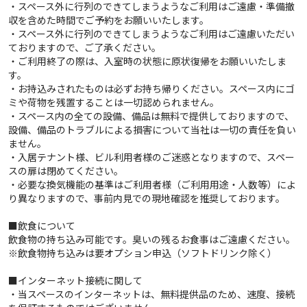
・スペース外に行列のできてしまうようなご利用はご遠慮・準備撤
収を含めた時間でご予約をお願いいたします。
・スペース外に行列のできてしまうようなご利用はご遠慮いただい
ておりますので、ご了承ください。
・ご利用終了の際は、入室時の状態に原状復帰をお願いいたしま
す。
・お持込みされたものは必ずお持ち帰りください。スペース内にゴ
ミや荷物を残置することは一切認められません。
・スペース内の全ての設備、備品は無料で提供しておりますので、
設備、備品のトラブルによる損害について当社は一切の責任を負い
ません。
・入居テナント様、ビル利用者様のご迷惑となりますので、スペー
スの扉は閉めてください。
・必要な換気機能の基準はご利用者様（ご利用用途・人数等）によ
り異なりますので、事前内見での現地確認を推奨しております。
■飲食について
飲食物の持ち込み可能です。臭いの残るお食事はご遠慮ください。
※飲食物持ち込みは要オプション申込（ソフトドリンク除く）
■インターネット接続に関して
・当スペースのインターネットは、無料提供品のため、速度、接続