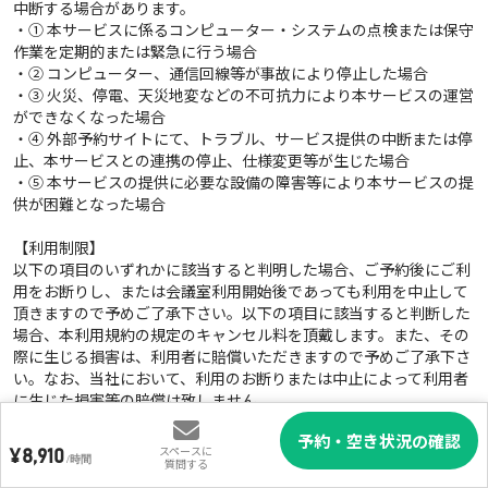
中断する場合があります。
・① 本サービスに係るコンピューター・システムの点検または保守
作業を定期的または緊急に行う場合
・② コンピューター、通信回線等が事故により停止した場合
・③ 火災、停電、天災地変などの不可抗力により本サービスの運営
ができなくなった場合
・④ 外部予約サイトにて、トラブル、サービス提供の中断または停
止、本サービスとの連携の停止、仕様変更等が生じた場合
・⑤ 本サービスの提供に必要な設備の障害等により本サービスの提
供が困難となった場合
【利用制限】
以下の項目のいずれかに該当すると判明した場合、ご予約後にご利
用をお断りし、または会議室利用開始後であっても利用を中止して
頂きますので予めご了承下さい。以下の項目に該当すると判断した
場合、本利用規約の規定のキャンセル料を頂戴します。また、その
際に生じる損害は、利用者に賠償いただきますので予めご了承下さ
い。なお、当社において、利用のお断りまたは中止によって利用者
に生じた損害等の賠償は致しません。
・公序良俗に反すると認められた団体、個人、またはそれらと関係
予約・空き状況の確認
していると認められた団体、個人。
スペースに
¥
8,910
/時間
・催事内容が公序良俗に反する、またはビル内他施設・他利用者へ
質問する
迷惑を及ぼすおそれがある場合。