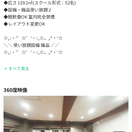
◆広さ 129.2㎡(スクール形式：52名)
◆設備・備品使い放題♪
◆軽飲食OK 室内完全禁煙
◆レイアウト変更OK
☆,::・'゜☆゜'・::,☆。,:*・'☆
＼＼ 使い放題設備 備品 ／／
☆,::・'゜☆゜'・::,☆。,:*・'☆
・100インチスクリーン x 1台
＋ すべて見る
・プロジェクター x 1台
・HDMIケーブル x 2本
・HDMI変換器 x 1セット
360度映像
・レーザーポインター x 1個
・マイクセット x 1セット
・延長コード x 2本
・司会台 x 1台
・机 x 18台
・椅子 x 52脚