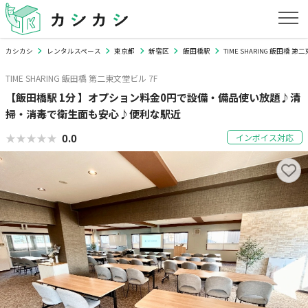
カシカシ
レンタルスペース
東京都
新宿区
飯田橋駅
TIME SHARING 飯田橋 第
TIME SHARING 飯田橋 第二東文堂ビル 7F
【飯田橋駅 1分 】オプション料金0円で設備・備品使い放題♪清
掃・消毒で衛生面も安心♪便利な駅近
★★★★★
★★★★★
0.0
インボイス対応