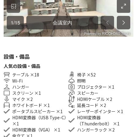
・ホワイトボード x 1台
・ハンガーラック x 2台
・傘立て x 1台
◆スペース安心補償について
追加オプション及び、注意事項・禁止事項の下部にサービスの
説明がありますので、ご確認ください。
設備・備品
◆飲食・アルコールについて
人気の設備・備品
・軽飲食の持ち込み：可
テーブル
×
18
椅子
×
52
・アルコール持ち込み：可
Wi-Fi
照明
※飲食物持ち込みは要オプション申込（ソフトドリンク除
ハンガー
プロジェクター
×
1
く）
スクリーン
×
1
スピーカー
マイク
×
2
HDMIケーブル
×
2
ホワイトボード
×
1
延長コード
×
2
◆喫煙について
ポータブルスピーカー
×
1
レーザーポインター
×
1
・室内禁煙です。お煙草はご遠慮ください。
HDMI変換器（USB Type-C）
HDMI変換器
×
1
（Thunderbolt）
×
1
◆利用用途例
HDMI変換器（VGA）
×
1
ハンガーラック
×
2
傘立て
×
1