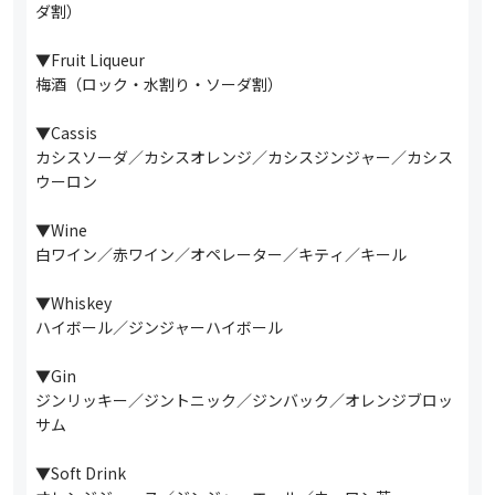
ダ割）
▼Fruit Liqueur
梅酒（ロック・水割り・ソーダ割）
▼Cassis
カシスソーダ／カシスオレンジ／カシスジンジャー／カシス
ウーロン
▼Wine
白ワイン／赤ワイン／オペレーター／キティ／キール
▼Whiskey
ハイボール／ジンジャーハイボール
▼Gin
ジンリッキー／ジントニック／ジンバック／オレンジブロッ
サム
▼Soft Drink