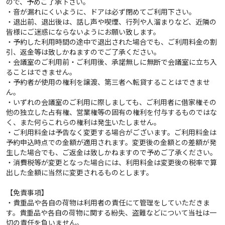
ので、予めご了承下さい。
・音が漏れにくいように、ドアは必ず閉めてご利用下さい。
・退出前、退出後は、話し声や喫煙、行列や人溜まりなど、近隣の
皆様にご迷惑にならないようにお願い致します。
・予約した利用時間の途中で退出された場合でも、ご利用料金の割
引、返金等は致しかねますのでご了承ください。
・会議室のご利用前・ご利用後、承諾無しに無断で会議室に立ち入
ることはできません。
・予約者が使用の権利を譲渡、第三者へ転貸することはできませ
ん。
・いずれの会議室のご利用に際しましても、ご利用者に借家権その
他の独立した占有権、営業権等の固有の権利を付与するものではな
く、また何らこれらの権利は発生いたしません。
・ご利用料金は予告なく変更する場合がございます。ご利用料金は
予約申込時点での金額が適用されます。変更後の金額との差額が発
生した場合でも、ご返金は致しかねますので予めご了承ください。
・消費税等が変更となった場合には、利用料金は変更後の税率で算
出した金額に当然に変更されるものとします。
【免責事項】
・貴重品や各自の荷物は利用者の責任にて管理をしていただきま
す。貴重品や各自の荷物に関する紛失、盗難などについて当社は一
切の責任を負いません。