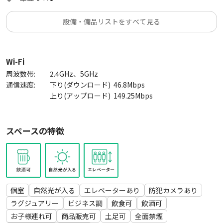
・ 会議 打ち合わせ オフサイトミーティング
・ 面談 面接 セミナー 研修
設備・備品リストをすべて見る
・ サテライトオフィス テレワーク コワーキング
・ 講演会 説明会 総会 表彰式 ミートアップ
・ スタジオ撮影 商品撮影 物撮り ポートレート
・ TV収録 ロケ撮影 インタビュー
Wi-Fi
・ 勉強会 読書会 自習 英会話 ワークショップ
周波数帯:
2.4GHz、5GHz
※上記以外のご利用希望の場合は、一度お問合せください。
通信速度:
下り(ダウンロード)
46.8
Mbps
上り(アップロード)
149.25
Mbps
【セルフ清掃のお願い】
こちらのスペースはご利用終了後にセルフ清掃をしていただく
スペースの特徴
必要がございます。
清掃方法は、スペース内にある利用ガイドをご確認ください。
個室
自然光が入る
エレベーターあり
防犯カメラあり
ラグジュアリー
ビジネス調
飲食可
飲酒可
お子様連れ可
商品販売可
土足可
全面禁煙