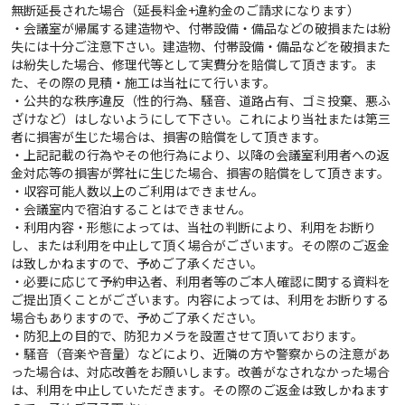
無断延長された場合（延長料金+違約金のご請求になります）
・会議室が帰属する建造物や、付帯設備・備品などの破損または紛
失には十分ご注意下さい。建造物、付帯設備・備品などを破損また
は紛失した場合、修理代等として実費分を賠償して頂きます。ま
た、その際の見積・施工は当社にて行います。
・公共的な秩序違反（性的行為、騒音、道路占有、ゴミ投棄、悪ふ
ざけなど）はしないようにして下さい。これにより当社または第三
者に損害が生じた場合は、損害の賠償をして頂きます。
・上記記載の行為やその他行為により、以降の会議室利用者への返
金対応等の損害が弊社に生じた場合、損害の賠償をして頂きます。
・収容可能人数以上のご利用はできません。
・会議室内で宿泊することはできません。
・利用内容・形態によっては、当社の判断により、利用をお断り
し、または利用を中止して頂く場合がございます。その際のご返金
は致しかねますので、予めご了承ください。
・必要に応じて予約申込者、利用者等のご本人確認に関する資料を
ご提出頂くことがございます。内容によっては、利用をお断りする
場合もありますので、予めご了承ください。
・防犯上の目的で、防犯カメラを設置させて頂いております。
・騒音（音楽や音量）などにより、近隣の方や警察からの注意があ
った場合は、対応改善をお願いします。改善がなされなかった場合
は、利用を中止していただきます。その際のご返金は致しかねます