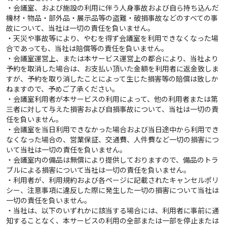
・会議室、および施設の利用に伴う人身事故および自ら持ち込んだ
機材・物品・部外品・展示品等の盗難・破損事故などのすべての事
故について、当社は一切の責任を負いません。
・天災や事故等により、やむを得ず会議室を利用できなくなった場
合であっても、当社は賠償等の責任を負いません。
・会議室運営上、または本サービス運営上の都合により、当社より
予約を取消した場合は、お支払い頂いた金額を利用者に返金致しま
すが、予約を取り消したことによって生じた損害等の賠償は致しか
ねますので、予めご了承ください。
・会議室利用者が本サービスの利用によって、他の利用者または第
三者に対して与えた損害および自損事故について、当社は一切の責
任を負いません。
・会議室を当日利用できなかった場合および当日途中から利用でき
なくなった場合の、営業保証、交通費、人件費など一切の損害につ
いて当社は一切の責任を負いません。
・会議室内の備品は無償により提供しておりますので、備品のトラ
ブルによる損害について当社は一切の責任を負いません。
・利用者が、利用規約および各ページに記載されたキャンセルポリ
シー、注意事項に違反した際に発生した一切の損害について当社は
一切の責任を負いません。
・当社は、以下のいずれかに該当する場合には、利用者に事前に通
知することなく、本サービスの利用の全部または一部を停止または