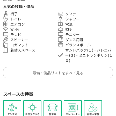
人気の設備・備品
椅子
ソファ
トイレ
シャワー
エアコン
電源
Wi-Fi
照明
テレビ
モニター
スピーカー
ダンス用鏡
ヨガマット
バランスボール
着替えスペース
サンドバック(１)・バレエバ
ー(３)・ミニトランポリン(１
０)
設備・備品リストをすべて見る
スペースの特徴