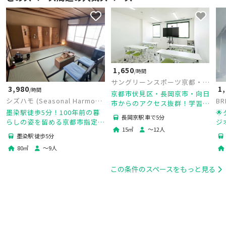
1,650
/時間
サングリーンスポーツ京都・レ
3,980
1
/時間
ンタル学習室4F
京都市伏見区・長岡京市・向日
シズハモ (Seasonal Harmony
BR
市からのアクセス抜群！学習
Kyoto)
墨染駅徒歩5分！100年前の暮

室・カルチャースクール・ミー
長岡京駅 車で5分
らしの姿を留める京都市指定の
ジ
ティングルームに最適！
15
㎡
〜
12
人
重要京町家
ベ
墨染駅 徒歩5分
音
80
㎡
〜
9
人
この条件のスペースをもっと見る