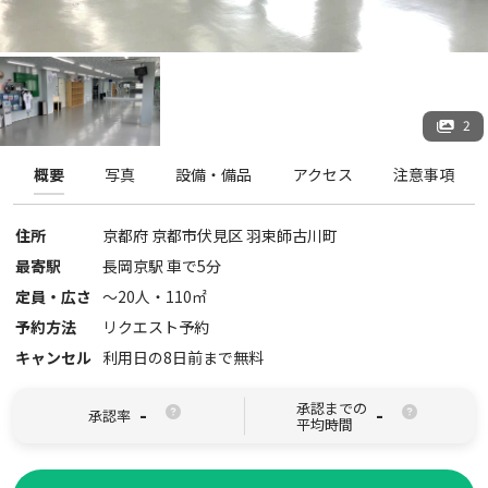
2
概要
写真
設備・備品
アクセス
注意事項
住所
京都府
京都市伏見区
羽束師古川町
最寄駅
長岡京駅 車で5分
定員・広さ
〜
20
人・
110
㎡
予約方法
リクエスト予約
キャンセル
利用日の8日前まで無料
承認までの
-
-
承認率
平均時間