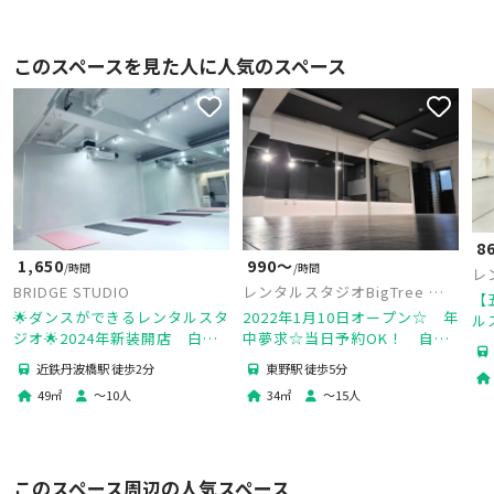
このスペースを見た人に人気のスペース
8
1,650
990〜
/時間
/時間
レ
BRIDGE STUDIO
レンタルスタジオBigTree 山
【
科店
🌟ダンスができるレンタルスタ
2022年1月10日オープン☆ 年
ル
ジオ🌟2024年新装開店 白を
中夢求☆当日予約OK！ 自主
ー
ベースとしたスタジオ 地下で
練はもちろん、習い事や教室の
無
近鉄丹波橋駅 徒歩2分
東野駅 徒歩5分
音漏れ最小限
開催にぴったりのスタジ
49
㎡
〜
10
人
34
㎡
〜
15
人
オ！！！
このスペース周辺の人気スペース