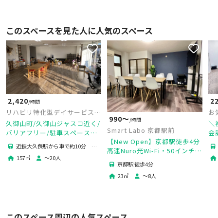
このスペースを見た人に人気のスペース
2,420
2
/時間
リハビリ特化型デイサービス -
お
990〜
/時間
Link-
久御山町/久御山ジャスコ近く/
＼
Smart Labo 京都駅前
バリアフリー/駐車スペースあ
会
【New Open】京都駅徒歩4分
り。20名まで収容可能なバリ
に
近鉄大久保駅から車で約10分 久
高速Nuro光Wi-Fi・50インチモ
アフリースペース
徒
御山ジャスコから車で5分
157
㎡
〜
20
人
ニタ＆空間除菌型空気清浄機/
京都駅 徒歩4分
除菌グッズ/ドリンク無料！
23
㎡
〜
8
人
このスペース周辺の人気スペース