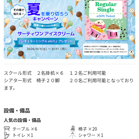
スクール形式 ２名掛机×６ １２名ご利用可能
シアター形式 椅子２０脚 ２０名ご利用可能となっており
ます。
設備・備品
人気の設備・備品
テーブル
×
6
椅子
×
20
トイレ
×
1
シャワー
×
1