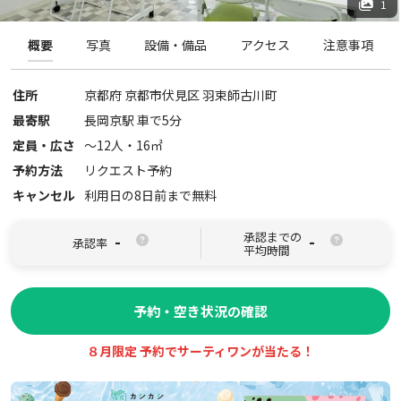
1
概要
写真
設備・備品
アクセス
注意事項
住所
京都府
京都市伏見区
羽束師古川町
最寄駅
長岡京駅 車で5分
定員・広さ
〜
12
人・
16
㎡
予約方法
リクエスト予約
キャンセル
利用日の8日前まで無料
承認までの
-
-
承認率
平均時間
予約・空き状況の確認
８月限定 予約でサーティワンが当たる！