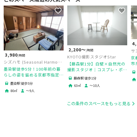
4
2,200〜
サ
/時間
3,980
/時間
Gr
KYOTO撮影スタジオStar
京
シズハモ (Seasonal Harmony
市
【藤森駅1分】白壁×自然光の
Kyoto)
墨染駅徒歩5分！100年前の暮
ス
撮影スタジオ｜コスプレ・ポー
らしの姿を留める京都市指定の
ん
トレート・SNS撮影向け｜更衣
藤森駅 徒歩1分
重要京町家
適
室あり・メイク利用可
墨染駅 徒歩5分
63
㎡
〜
10
人
80
㎡
〜
9
人
この条件のスペースをもっと見る