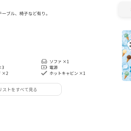
テーブル、椅子など有り。
ソファ
×
1
×
3
電源
ド
×
2
ホットキャビン
×
1
リストをすべて見る