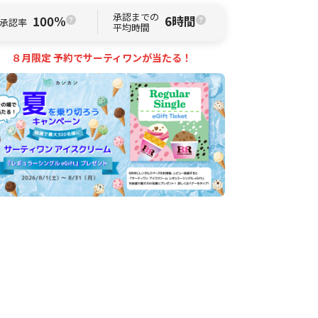
承認までの
100%
6時間
承認率
平均時間
８月限定 予約でサーティワンが当たる！