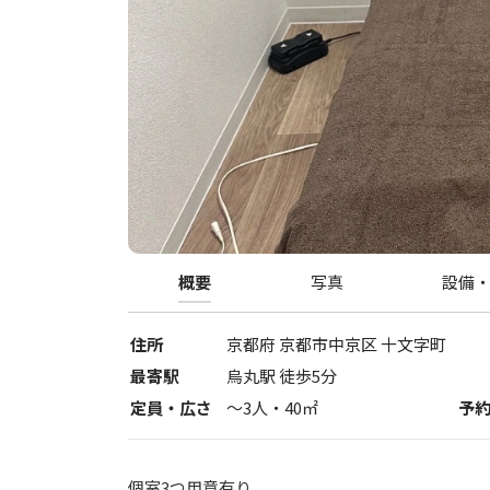
概要
写真
設備
住所
京都府
京都市中京区
十文字町
最寄駅
烏丸駅 徒歩5分
定員・広さ
〜
3
人・
40
㎡
予
個室3つ用意有り。