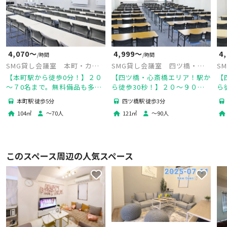
4,070〜
4,999〜
4
/時間
/時間
SMG貸し会議室 本町・カー
SMG貸し会議室 四ツ橋・近
S
ニープレイス4F
商ビル 10A
ン
【本町駅から徒歩0分！】２０
【四ツ橋・心斎橋エリア！駅か
【
～７0名まで。無料備品も多
ら徒歩30秒！】２０～９０名
ら
数！窓あります。
まで。無料備品も多数！同ビル
で
本町駅 徒歩5分
四ツ橋駅 徒歩3分
内に複数会場。窓あります。
に
104
㎡
〜
70
人
121
㎡
〜
90
人
このスペース周辺の人気スペース