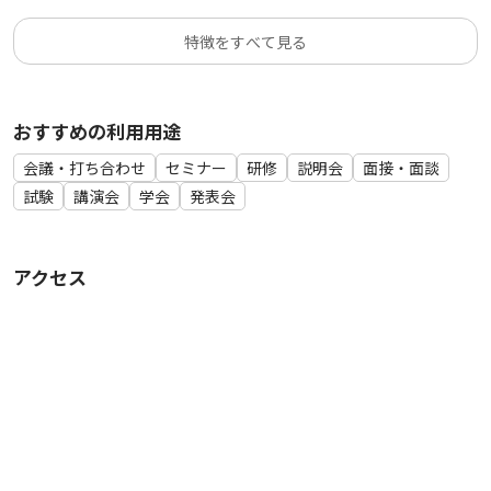
～～～～～～～
スクリーン×１、
特徴をすべて見る
ホワイトボード（幅180㎝）×１、
マーカーペン（黒・青・赤）/ イレーザー 一式、
マイクスピーカー×１、
おすすめの利用用途
有線マイク×１、
卓上マイクスタンド×１、
会議・打ち合わせ
セミナー
研修
説明会
面接・面談
PCスピーカー×１、
試験
講演会
学会
発表会
延長コード(最大5mまで)×１、
演台×１、
VGAケーブル×１、
アクセス
HDMI(typeA)⇔VGA変換ケーブル×１、
mac(USB Type-C / Thunderbolt3)⇔VGA変換ケーブル×１、
mac(Mini displayport / Thunderbolt2)⇔VGA変換ケーブル×
１、
オーディオケーブル（6.3mm⇔3.5mm)×１、
ハンガーラック(ハンガー付)×１、
消毒液スプレーボトル（次亜塩素酸水入り、手指用）、
アクリルパーテーション（横50cm×縦60cm）、