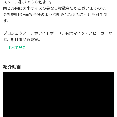
スクール形式で３６名まで。
同ビル内に大小サイズの異なる複数会場がございますので、
会社説明会+面接会場のような組み合わせたご利用も可能で
す。
プロジェクター、ホワイトボード、有線マイク・スピーカーな
ど、無料備品も充実。
ご見学も随時承っておりますので、お気軽にお問合せ下さい。
＋ すべて見る
※当会場はセルフサービスでのご利用を原則とさせて頂いてお
ります。
紹介動画
～～～～～～～～～～～～～～～～～～～～～～～～～～～～
～～～～～～～
★空室カレンダーについて
当サイト内の空室カレンダーは実際の空き状況と連動してお
りません。
まずはお申込して頂き、もし空きがない場合は別会場をご案
内差し上げます。