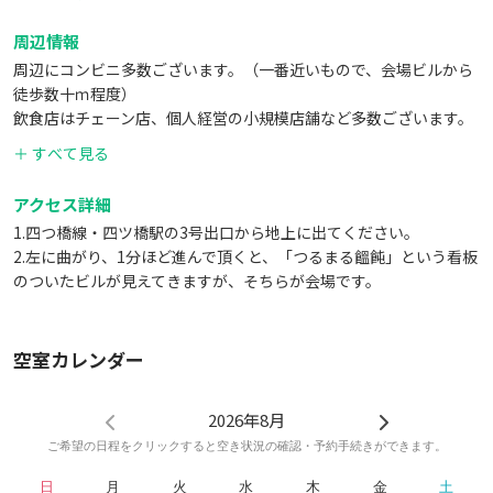
周辺情報
周辺にコンビニ多数ございます。（一番近いもので、会場ビルから
徒歩数十ｍ程度）
飲食店はチェーン店、個人経営の小規模店舗など多数ございます。
スーパーは、イオンフードスタイル四ツ橋店まで徒歩1分程度。
＋ すべて見る
専用駐車場はございませんので、近隣のコインパーキングをご利用
下さい。
アクセス詳細
1.四つ橋線・四ツ橋駅の3号出口から地上に出てください。
2.左に曲がり、1分ほど進んで頂くと、「つるまる饂飩」という看板
のついたビルが見えてきますが、そちらが会場です。
空室カレンダー
2026年8月
ご希望の日程をクリックすると空き状況の確認・予約手続きができます。
日
月
火
水
木
金
土