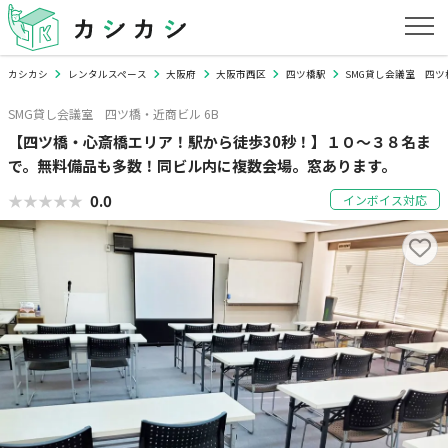
カシカシ
レンタルスペース
大阪府
大阪市西区
四ツ橋駅
SMG貸し会議室 四ツ
SMG貸し会議室 四ツ橋・近商ビル 6B
【四ツ橋・心斎橋エリア！駅から徒歩30秒！】１０～３８名ま
で。無料備品も多数！同ビル内に複数会場。窓あります。
★★★★★
★★★★★
0.0
インボイス対応