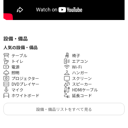
～～～～～～～～～～～～～～～～～～～～～～～～～～～～
～～～～～～～
★料金プランについて
該当しない時間帯をご希望の方は、弊社までご相談下さい。
設備・備品
～～～～～～～～～～～～～～～～～～～～～～～～～～～～
人気の設備・備品
～～～～～～～
テーブル
椅子
★ビルの開放時間について
トイレ
エアコン
夜間利用（18時以降）の場合、ビル1Fの開放時間にご注意下
電源
Wi-Fi
さい。
照明
ハンガー
プロジェクター
スクリーン
・正面扉 5：45～21：30（平日・土日祝ともに）
DVDプレイヤー
スピーカー
・裏側通用口 6：00～22：00（平日・土日祝ともに）
マイク
HDMIケーブル
※開放時間外になると、ビル外からビル内へ入ることができ
ホワイトボード
延長コード
ません。
※開放時間外の入館は、都度、イベント主催者様が
設備・備品リストをすべて見る
ビル内側から扉を開けて頂くようお願い致します。
（扉に物を挟む等は固くお断りします）