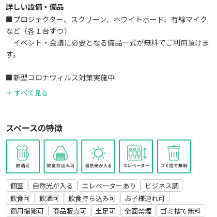
詳しい設備・備品
～～～～～～～～～～～～～～～～～～～～～～～～～～～～
■プロジェクター、スクリーン、ホワイトボード、有線マイク
～～～～～～～
など（各１台ずつ）
★備品について
イベント・会議に必要となる備品一式が無料でご利用頂けま
・プロジェクター等の備品類の設定・接続は利用者様にてお
す。
願いします。
・備品類の設置やプロジェクターの接続確認にご不安がある
■新型コロナウィルス対策実施中
場合は
・参加者が触れる箇所（机、備品、ドアノブ等）を毎日定期
事前に会場を見学して頂き、テストして頂くようお願い致
＋ すべて見る
的に除菌清掃しております
します。
・各種除菌グッズの有料貸出が可能です
スペースの特徴
～～～～～～～～～～～～～～～～～～～～～～～～～～～～
■無線ＬＡＮが無料でご利用頂けます。（ＮＵＲＯ光環境）
～～～～～～～
有線ＬＡＮケーブルを持ち込んで頂ければ有線接続も可能で
★新型コロナウィルス対策について
す。
－参加者が触れる箇所（机、マイク、ドアノブ等）を毎日定
期的に除菌清掃しております
■会場内はアルコールを含め飲食可能です。
－会場内に窓がございます
個室
自然光が入る
エレベーターあり
ビジネス調
飲食可
飲酒可
飲食持ち込み可
お子様連れ可
インターネット（無線LAN）×１、
～～～～～～～～～～～～～～～～～～～～～～～～～～～～
商用撮影可
商品販売可
土足可
全面禁煙
ゴミ捨て無料
プロジェクター×１、