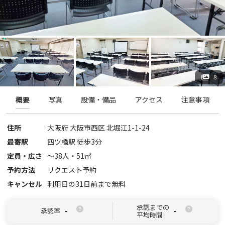
8
概要
写真
設備・備品
アクセス
注意事項
住所
大阪府
大阪市西区
北堀江1-1-24
最寄駅
四ツ橋駅 徒歩3分
定員・広さ
〜
38
人・
51
㎡
予約方法
リクエスト予約
キャンセル
利用日の31日前まで無料
承認までの
-
-
承認率
平均時間