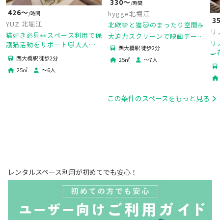
330〜
/時間
426〜
hygge北堀江
/時間
3
YUZ 北堀江
北欧🩵と猫🐱のまったり空間☕
リ
猫好き必見👀スペース利用で保
大迫力スクリーンで映画デート
リ
護猫活動をサポート🐱大人可
💕
西大橋駅 徒歩2分

愛い空間でゆったりしません
西大橋駅 徒歩2分
25
㎡
〜
7
人
ー
か？☕
25
㎡
〜
6
人
飲
収
この条件のスペースをもっと見る
レンタルスペース利用が初めてでも安心！