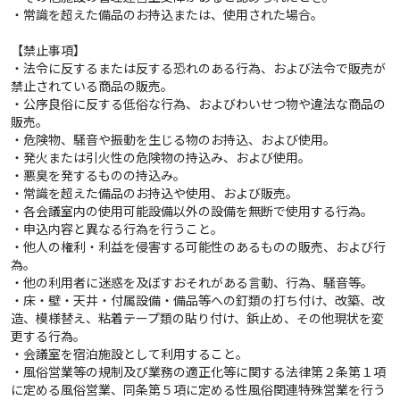
・常識を超えた備品のお持込または、使用された場合。
【禁止事項】
・法令に反するまたは反する恐れのある行為、および法令で販売が
禁止されている商品の販売。
・公序良俗に反する低俗な行為、およびわいせつ物や違法な商品の
販売。
・危険物、騒音や振動を生じる物のお持込、および使用。
・発火または引火性の危険物の持込み、および使用。
・悪臭を発するものの持込み。
・常識を超えた備品のお持込や使用、および販売。
・各会議室内の使用可能設備以外の設備を無断で使用する行為。
・申込内容と異なる行為を行うこと。
・他人の権利・利益を侵害する可能性のあるものの販売、および行
為。
・他の利用者に迷惑を及ぼすおそれがある言動、行為、騒音等。
・床・壁・天井・付属設備・備品等への釘類の打ち付け、改築、改
造、模様替え、粘着テープ類の貼り付け、鋲止め、その他現状を変
更する行為。
・会議室を宿泊施設として利用すること。
・風俗営業等の規制及び業務の適正化等に関する法律第２条第１項
に定める風俗営業、同条第５項に定める性風俗関連特殊営業を行う