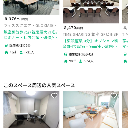
8,376〜
/時間
ウィズスクエア・GLOXIA銀座
8,470
4
/時間
店 SpaceA
銀座駅徒歩2分/着席最大21名/
TIME SHARING 銀座 GFビル3F
TI
セミナー・社内会議・研修/ネ
ル
【東銀座駅 4分】オプション料
茅
スプレッソ(コーヒー)参加者全
銀座駅 徒歩2分
金0円で設備・備品使い放題♪
マ
員一杯サービス/安心のスタッ
便利な駅近♥
無
45
㎡
〜
21
人
フ有人
東銀座駅 徒歩4分
い
90
㎡
〜
54
人
このスペース周辺の人気スペース