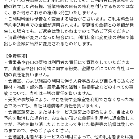
他の独立した占有権、営業権等の固有の権利を付与するものではな
く、また何らこれらの権利は発生いたしません。
・ご利用料金は予告なく変更する場合がございます。ご利用料金は
予約申込時点での金額が適用されます。変更後の金額との差額が発
生した場合でも、ご返金は致しかねますので予めご了承ください。
・消費税等が変更となった場合には、利用料金は変更後の税率で算
出した金額に当然に変更されるものとします。
【免責事項】
・貴重品や各自の荷物は利用者の責任にて管理をしていただきま
す。貴重品や各自の荷物に関する紛失、盗難などについて当社は一
切の責任を負いません。
・会議室、および施設の利用に伴う人身事故および自ら持ち込んだ
機材・物品・部外品・展示品等の盗難・破損事故などのすべての事
故について、当社は一切の責任を負いません。
・天災や事故等により、やむを得ず会議室を利用できなくなった場
合であっても、当社は賠償等の責任を負いません。
・会議室運営上、または本サービス運営上の都合により、当社より
予約を取消した場合は、お支払い頂いた金額を利用者に返金致しま
すが、予約を取り消したことによって生じた損害等の賠償は致しか
ねますので、予めご了承ください。
・会議室利用者が本サービスの利用によって、他の利用者または第