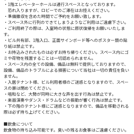
・1階エレベーターホールは通行スペースとなっております。
恐れ入りますが、ロビーでのご滞在はお控えください。
・準備撤収を含めた時間でご予約をお願い致します。
・スペース外に行列のできてしまうようなご利用はご遠慮下さい。
・ご利用終了の際は、入室時の状態に原状復帰をお願いいたしま
す。
・ビル共有部、1階入口、正面サインボード等へのポスター類の貼
り紙は禁止です。
・お持込みされたものは必ずお持ち帰りください。スペース内にゴ
ミや荷物を残置することは一切認められません。
・スペース内の全ての設備、備品は無料で提供しておりますので、
設備、備品のトラブルによる損害について当社は一切の責任を負い
ません。
・入居テナント様、ビル利用者様のご迷惑となりますので、スペー
スの扉は閉めてください。
・唱和など、大勢が同時に大きな声を出す行為は禁止です。
・楽器演奏やダンス・ドラムなどの振動が響く行為は禁止です。
・下の階のテナント様にご迷惑となりますので、備品を移動される
際は必ず持ち上げてください。
■飲食について
飲食物の持ち込み可能です。臭いの残るお食事はご遠慮ください。