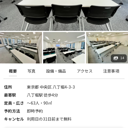
14
概要
写真
設備・備品
アクセス
注意事項
住所
東京都
中央区
八丁堀4-3-3
最寄駅
八丁堀駅 徒歩4分
定員・広さ
〜
63
人・
90
㎡
予約方法
即時予約
キャンセル
利用日の31日前まで無料