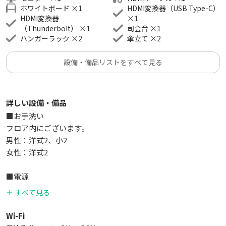
・ 傘立て 2台
ホワイトボード
×
1
HDMI変換器（USB Type-C）
HDMI変換器
×
1
（Thunderbolt）
×
1
司会台
×
1
◆エレベーター
ハンガーラック
×
2
傘立て
×
2
・2基
設備・備品リストをすべて見る
◆お手洗い
・ フロア内 男女別（男：洋式２、小便器２／女性：洋式２）
詳しい設備・備品
◆周辺情報
■お手洗い
・セブンイレブン 徒歩0分（同ビル1階にございます）
フロア内にございます。
・ファミリーマート 徒歩3分
男性：洋式2、小2
・ローソン 徒歩3分
女性：洋式2
◆レイアウト変更について
■電源
・ レイアウト変更は可能ですが、ご退出時間までにお客様自身
4口 4ヵ所
で原状回復をお願いしております。
＋ すべて見る
電気容量：15A
照明、空調、機材等で使用しておりますので、実際にご使用い
◆利用用途例
Wi-Fi
ただける電気容量は低減します。