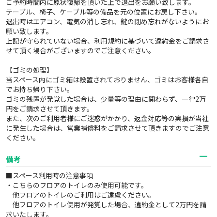
ご予約時間内に原状復帰を頂いた上で退出をお願い致します。
テーブル、椅子、ケーブル等の備品を元の位置にお戻し下さい。
退出時はエアコン、電気の消し忘れ、鍵の閉め忘れがないようにお
願い致します。
上記が守られていない場合、利用規約に基づいて違約金をご請求さ
せて頂く場合がございますのでご注意ください。
【ゴミの処理】
当スペース内にゴミ箱は設置されておりません、ゴミはお客様各自
でお持ち帰り下さい。
ゴミの残置が発覚した場合は、少量等の理由に関わらず、一律2万
円をご請求させて頂きます。
また、次のご利用者様にご迷惑がかかり、返金対応等の実損が当社
に発生した場合は、営業補償料をご請求させて頂きますのでご注意
ください。
備考
■スペース利用時の注意事項
・こちらのフロアのトイレのみ使用可能です。
他フロアのトイレのご利用はご遠慮ください。
他フロアのトイレ使用が発覚した場合、違約金として2万円を請
求いたします。