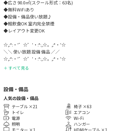
◆広さ 90.0㎡(スクール形式：63名)
◆無料WiFiあり
◆設備・備品使い放題♪
◆軽飲食OK 室内完全禁煙
◆レイアウト変更OK
☆,:*:・'゜☆゜'・:*:,☆。,:*・'☆
＼＼ 使い放題 設備 備品 ／／
☆,:*:・'゜☆゜'・:*:,☆。,:*・'☆
＋ すべて見る
・ チェア 63脚
・ デスク (3名掛け) 21台
・ モニター 1台
設備・備品
・ HDMIケーブル 1本
人気の設備・備品
・ 各種HDMI変換ケーブル 1セット
テーブル
×
21
椅子
×
63
（タイプC、Thunderbolt、VGA）
トイレ
エアコン
・ ホワイトボード 1台
電源
Wi-Fi
・ 司会台 1台
照明
ハンガー
・ ハンガーラック 2台
モニター
×
1
HDMIケーブル
×
1