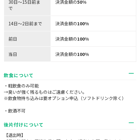
30日〜15日前ま
決済金額の
50%
で
14日～2日前まで
決済金額の
100%
前日
決済金額の
100%
当日
決済金額の
100%
飲食について
・軽飲食のみ可能
→臭いが強く残るものはご遠慮ください。
※飲食物持ち込みは要オプション申込（ソフトドリンク除く）
・飲酒不可
後片付けについて
【退出時】