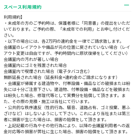
スペース利用規約
利用規約】
・未成年の方のご予約時は、保護者様に「同意書」の提出をいただ
いております。ご予約の際、「未成年での利用」とお申し付けくだ
さい。
・以下の場合には、各2万円の違約金を一律でご請求致します。
会議室のレイアウトや備品が元の位置に戻されていない場合（レイ
アウト変更は自由ですが、予約時間内に原状復帰をしてください）
会議室内の汚れが著しい場合
会議室内にゴミを残置された場合
会議室内で喫煙された場合（電子タバコ含む）
無断延長された場合（延長料金+違約金のご請求になります）
・会議室が帰属する建造物や、付帯設備・備品などの破損または紛
失には十分ご注意下さい。建造物、付帯設備・備品などを破損また
は紛失した場合、修理代等として実費分を賠償して頂きます。ま
た、その際の見積・施工は当社にて行います。
・公共的な秩序違反（性的行為、騒音、道路占有、ゴミ投棄、悪ふ
ざけなど）はしないようにして下さい。これにより当社または第三
者に損害が生じた場合は、損害の賠償をして頂きます。
・上記記載の行為やその他行為により、以降の会議室利用者への返
金対応等の損害が弊社に生じた場合、損害の賠償をして頂きます。