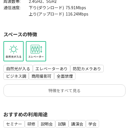
・ 会議 打ち合わせ
周波数帯:
2.4GHz、5GHz
許容量の個別回答は行っておりませんので予めご了承くださ
・ 面談 面接 セミナー 研修
通信速度:
下り(ダウンロード)
75.91
Mbps
い。
・ サテライトオフィス テレワーク
上り(アップロード)
116.24
Mbps
ワット数の高い物を複数台接続された場合、ブレーカーが落ち
・ 講演会 説明会 総会 表彰式
る場合がございます。接続台数に注意いただきご使用くださ
・ スタジオ撮影 商品撮影 物撮り
スペースの特徴
い。
・ TV収録 ロケ撮影 インタビュー
・ 勉強会 読書会 自習 英会話 ワークショップ
※上記以外のご利用希望の場合は、一度お問合せください。
自然光が入る
エレベーターあり
防犯カメラあり
ビジネス調
商用撮影可
全面禁煙
特徴をすべて見る
おすすめの利用用途
セミナー
研修
説明会
試験
講演会
学会