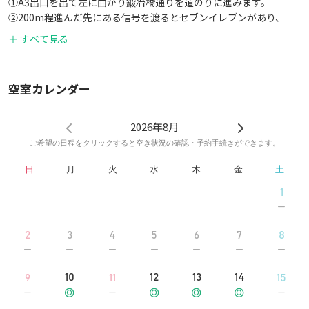
①A3出口を出て左に曲がり鍛冶橋通りを道のりに進みます。
②200m程進んだ先にある信号を渡るとセブンイレブンがあり、
セブンイレブンの右手側に「SC新京橋ビル」の入り口がございま
＋ すべて見る
す。
空室カレンダー
2026年8月
ご希望の日程をクリックすると空き状況の確認・予約手続きができます。
日
月
火
水
木
金
土
1
2
3
4
5
6
7
8
10
12
13
14
9
11
15