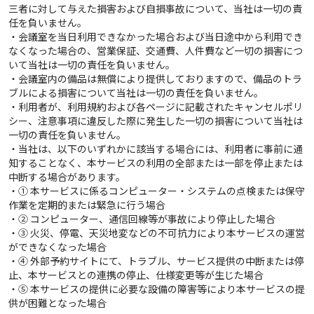
三者に対して与えた損害および自損事故について、当社は一切の責
任を負いません。
・会議室を当日利用できなかった場合および当日途中から利用でき
なくなった場合の、営業保証、交通費、人件費など一切の損害につ
いて当社は一切の責任を負いません。
・会議室内の備品は無償により提供しておりますので、備品のトラ
ブルによる損害について当社は一切の責任を負いません。
・利用者が、利用規約および各ページに記載されたキャンセルポリ
シー、注意事項に違反した際に発生した一切の損害について当社は
一切の責任を負いません。
・当社は、以下のいずれかに該当する場合には、利用者に事前に通
知することなく、本サービスの利用の全部または一部を停止または
中断する場合があります。
・① 本サービスに係るコンピューター・システムの点検または保守
作業を定期的または緊急に行う場合
・② コンピューター、通信回線等が事故により停止した場合
・③ 火災、停電、天災地変などの不可抗力により本サービスの運営
ができなくなった場合
・④ 外部予約サイトにて、トラブル、サービス提供の中断または停
止、本サービスとの連携の停止、仕様変更等が生じた場合
・⑤ 本サービスの提供に必要な設備の障害等により本サービスの提
供が困難となった場合