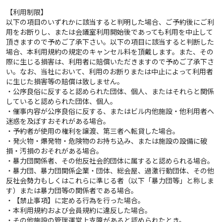
【利用制限】
以下の項目のいずれかに該当すると判明した場合、ご予約後にご利
用をお断りし、または会議室利用開始後であっても利用を中止して
頂きますので予めご了承下さい。以下の項目に該当すると判断した
場合、本利用規約の規定のキャンセル料を頂戴します。また、その
際に生じる損害は、利用者に賠償いただきますので予めご了承下さ
い。なお、当社において、利用のお断りまたは中止によって利用者
に生じた損害等の賠償は致しません。
・公序良俗に反すると認められた団体、個人、またはそれらと関係
していると認められた団体、個人。
・催事内容が公序良俗に反する、またはビル内他施設・他利用者へ
迷惑を及ぼすおそれがある場合。
・予約者が使用の権利を譲渡、第三者へ転貸した場合。
・発火物・爆発物・危険物のお持ち込み、または施設の設備に破
損・汚損のおそれがある場合。
・暴力団関係者、その他反社会的団体に属すると認められる場合。
・暴力団、暴力団関係企業・団体、総会屋、過激行動団体、その他
反社会勢力もしくはこれらに準じる者（以下「暴力団等」と称しま
す）または暴力団等の関係者である場合。
・【禁止事項】に定める行為を行った場合。
・本利用規約および会員規約に違反した場合。
・その他施設の管理運営上支障があると認められたとき。