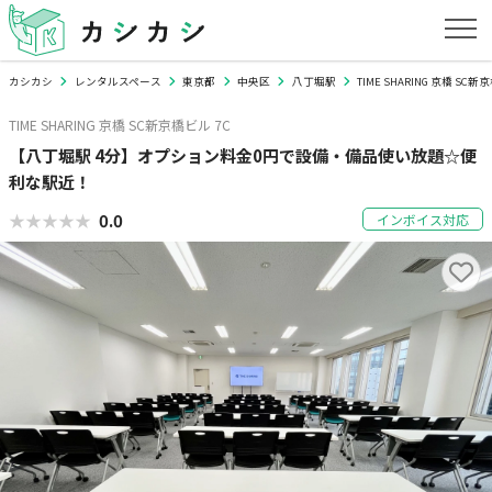
カシカシ
レンタルスペース
東京都
中央区
八丁堀駅
TIME SHARING 京橋 SC新
TIME SHARING 京橋 SC新京橋ビル 7C
【八丁堀駅 4分】オプション料金0円で設備・備品使い放題☆便
利な駅近！
★★★★★
★★★★★
0.0
インボイス対応