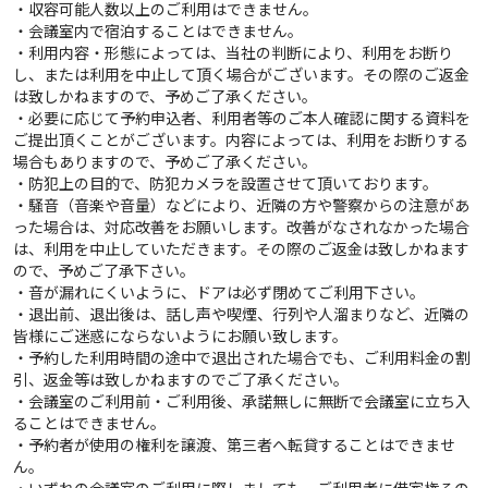
・収容可能人数以上のご利用はできません。
・会議室内で宿泊することはできません。
・利用内容・形態によっては、当社の判断により、利用をお断り
し、または利用を中止して頂く場合がございます。その際のご返金
は致しかねますので、予めご了承ください。
・必要に応じて予約申込者、利用者等のご本人確認に関する資料を
ご提出頂くことがございます。内容によっては、利用をお断りする
場合もありますので、予めご了承ください。
・防犯上の目的で、防犯カメラを設置させて頂いております。
・騒音（音楽や音量）などにより、近隣の方や警察からの注意があ
った場合は、対応改善をお願いします。改善がなされなかった場合
は、利用を中止していただきます。その際のご返金は致しかねます
ので、予めご了承下さい。
・音が漏れにくいように、ドアは必ず閉めてご利用下さい。
・退出前、退出後は、話し声や喫煙、行列や人溜まりなど、近隣の
皆様にご迷惑にならないようにお願い致します。
・予約した利用時間の途中で退出された場合でも、ご利用料金の割
引、返金等は致しかねますのでご了承ください。
・会議室のご利用前・ご利用後、承諾無しに無断で会議室に立ち入
ることはできません。
・予約者が使用の権利を譲渡、第三者へ転貸することはできませ
ん。
・いずれの会議室のご利用に際しましても、ご利用者に借家権その