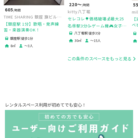
220〜
5
/時間
605
/時間
kitty八丁堀
mi
TIME SHARING 銀座 旗ビル
bu
セレコレ🌳価格破壊💰最大25
【
roomS
【銀座駅 1分】歌唱・発声練
ベ
名🉐駅3分🥳ゲーム機🎮女子会
習・楽器演奏OK！
に
💗推し活🌟タコパ🐙撮影📷パー
八丁堀駅 徒歩3分
然
銀座駅 徒歩1分
ティ🥂飲み会🍻kitty八丁堀
30
㎡
〜
15
人
8
㎡
〜
3
人
この条件のスペースをもっと見る
レンタルスペース利用が初めてでも安心！