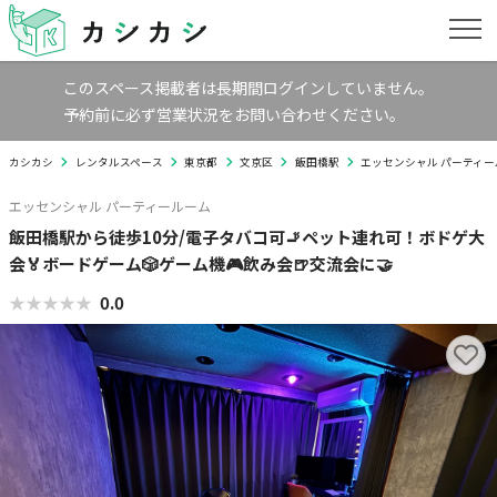
このスペース掲載者は長期間ログインしていません。
予約前に必ず営業状況をお問い合わせください。
カシカシ
レンタルスペース
東京都
文京区
飯田橋駅
エッセンシャル パーティー
エッセンシャル パーティールーム
飯田橋駅から徒歩10分/電子タバコ可🚬ペット連れ可！ボドゲ大
会🏅ボードゲーム🎲ゲーム機🎮飲み会🍺交流会に🤝
★★★★★
★★★★★
0.0