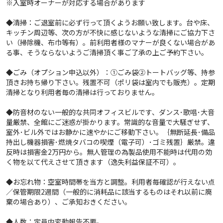
※入室時オーナーが対応する場合があります
◆清掃：ご退室前に必ず行って頂くようお願い致します。台や床、
キッチン周辺等、次の方が不快に感じないような清掃にご協力下さ
い（掃除機、布巾等有）。前利用者様のマナーが良くない場合があ
る事、そうならないようご清掃頂く事ご了承の上ご予約下さい。
◆ごみ（オプション申込以外）：①ごみ袋②トートバッグ等、持参
頂きお持ち帰り下さい。残置不可（ポリ袋は室内でも販売）。定期
清掃となり利用者毎の清掃は行っておりません。
◆防音材のない一般的な共同オフィスビルです、ダンス･歌唱･大音
量厳禁、全館にご迷惑が掛かります。常識的な音量で大騒ぎせず、
室外･ビル外ではお静かに速やかにご移動下さい。｛無断延長･備品
持出し機器損害･燃焼タバコの喫煙（電子可）･ゴミ残置｝厳禁。違
反時は損害金2万円から。無人管理の為製品使用不能時は代用の効
く物を以て代えさせて頂きます（逸失利益保証不可）。
◆お忘れ物：空室時間帯を当方と調整。利用者毎確認が行えない点
／保管期限2週間（一般的に消耗品に該当するものはそれ以前に廃
棄の場合あり）、ご承知おきください。
◆人数：定員内変動報告不要。