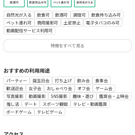
■首都高 飯田橋出入口 料金所 40秒
自然光が入る
飲食可
飲酒可
調理可
飲食持ち込み可
■パーキング
ペット連れ可
商用撮影可
土足禁止
電子タバコのみ可
・後楽２丁目パーク第３（マップアプリ参照）徒歩7秒
動画配信サービス利用可
・タイムズ後楽２丁目（マップアプリ参照）徒歩2分
特徴をすべて見る
■スーパー・コンビニ
・いなげや飯田橋／9:30-22時｜1軒隣
・まいばすけっと飯田橋駅北／7-23時｜徒歩8分
おすすめの利用用途
・セブンイレブン、ファミリーマート｜徒歩４～7分
パーティー
誕生日会
打ち上げ
飲み会
食事会
■周辺
歓送迎会
女子会
おしゃべり会
オフ会
ゲーム会
小石川後楽園｜徒歩8分
写真撮影
動画撮影
SNS撮影
趣味・遊び
鑑賞会・上映会
神楽坂商店街｜徒歩13分
推し活
デート
スポーツ観戦
テレビ・動画鑑賞
東京ドーム｜徒歩14分
ボードゲーム
テレビゲーム
【ご利用手順】
１指定日時を選んで予約
アクセス