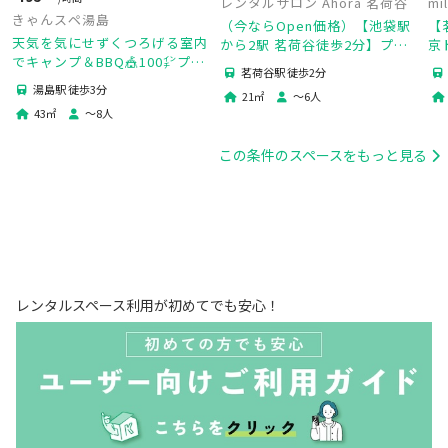
レンタルサロン Ahora 茗荷谷
mi
きゃんスペ湯島
店
（今ならOpen価格）【池袋駅
【
天気を気にせずくつろげる室内
から2駅 茗荷谷徒歩2分】プロ
京
でキャンプ＆BBQ🎪100㌅プロ
仕様ベッド2台＆清潔がモット
打
茗荷谷駅 徒歩2分
ジェクター✨たこパ/ファミリ
ー♪ 手ぶらで通える文京区の
🕯
湯島駅 徒歩3分
21
㎡
〜
6
人
ー/親睦会/デート【駅から3分/
完全個室サロン
43
㎡
〜
8
人
スーパー1分】
この条件のスペースをもっと見る
レンタルスペース利用が初めてでも安心！