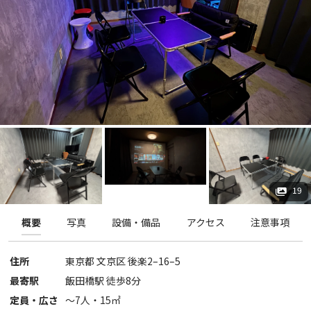
19
概要
写真
設備・備品
アクセス
注意事項
住所
東京都
文京区
後楽2–16–5
最寄駅
飯田橋駅 徒歩8分
定員・広さ
〜
7
人・
15
㎡