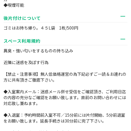
◆喫煙可能
後片付けについて
ゴミはお持ち帰り。４５L袋 1枚/500円
スペース利用規約
異臭・強い匂いをするものの持ち込み
近隣に迷惑を及ぼす行為
【禁止・注意事項】無人低価格運営の為下記必ずご一読＆お連れの
方に共有頂きご徹底下さい。
◆入室案内メール：迷惑メール併せ受信をご確認頂き、ご利用日迄
の内容の充分なご確認をお願い致します。直前のお問い合わせには
対応致し兼ねます。
◆入退室：予約時間前入室不可／15分前には片付開始、5分前退室
をお願い致します。延長手続きは30分前に完了下さい。