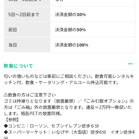
5日～2日前まで
決済金額の
30%
前日
決済金額の
50%
当日
決済金額の
100%
飲食について
匂いの強いものなどは事前にご相談ください。飲食可能レンタルキ
ッチン付、飲食・ケータリング・アルコール持込可能です。
⚠飲食の方はご注意下さい
ゴミは持帰りとなります（放置厳禁）／『ごみ引取オプション』の
方は『ごみ箱』外の放置厳禁となります。違反＝2万円～徴収いた
します。瓶缶PETの放置同様。
【参照】
◆コンビニ：ローソン、セブンイレブン徒歩６分
◆スーパーマーケット：いなげや（大型店）徒歩6分 イオン徒歩4
分