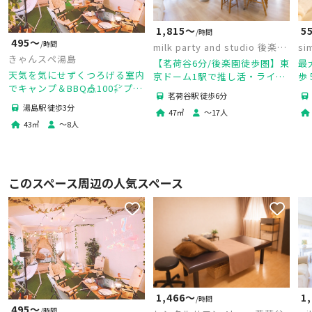
1,815〜
5
/時間
495〜
/時間
milk party and studio 後楽園
si
きゃんスペ湯島
店
【茗荷谷6分/後楽園徒歩圏】東
最
天気を気にせずくつろげる室内
京ドーム1駅で推し活・ライブ
歩
でキャンプ＆BBQ🎪100㌅プロ
打ち上げに🎤アンティーク空間
推
茗荷谷駅 徒歩6分
ジェクター✨たこパ/ファミリ
🕯️ママ会にも👶
ス
湯島駅 徒歩3分
47
㎡
〜
17
人
ー/親睦会/デート【駅から3分/
43
㎡
〜
8
人
スーパー1分】
このスペース周辺の人気スペース
1,466〜
1
/時間
495〜
/時間