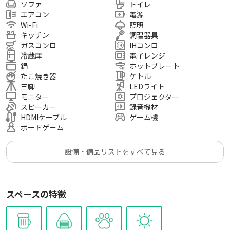
ソファ
トイレ
し活／ママ会／女子ランチ会／交流会
エアコン
電源
Wi-Fi
照明
都営大江戸線 飯田橋駅 徒歩５分※出口確認必須
キッチン
調理器具
東京メトロ南北線 後楽園駅 徒歩1５分
ガスコンロ
IHコンロ
冷蔵庫
電子レンジ
東京メトロ東西線 神楽坂駅 徒歩15分
鍋
ホットプレート
都営大江戸線 牛込神楽坂駅 徒歩17分
たこ焼き器
ケトル
東京メトロ有楽町線 江戸川橋駅 徒歩18分
三脚
LEDライト
都営三田線 春日駅 徒歩17分
モニター
プロジェクター
JR中央・総武線 水道橋駅 徒歩17分
スピーカー
録音機材
HDMIケーブル
ゲーム機
ボードゲーム
■最寄り駅（徒歩）
・飯田橋駅 徒歩10分
設備・備品リストをすべて見る
大江戸線・南北線・東西線・有楽町線B1／C1出口 8分
JR 中央・総武線（各駅停車）東口 11分
・神楽坂駅
スペースの特徴
東京メトロ東西線 1番出口 15分
・牛込神楽坂駅
都営大江戸線 B1／A3出口 15分