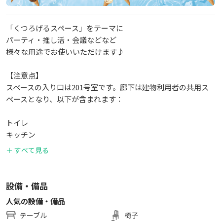
「くつろげるスペース」をテーマに
パーティ・推し活・会議などなど
様々な用途でお使いいただけます♪
【注意点】
スペースの入り口は201号室です。廊下は建物利用者の共用ス
ペースとなり、以下が含まれます：
トイレ
キッチン
下駄箱
＋ すべて見る
玄関スペース全体
202号室と401号室には会社員の方が出入りしますので、ご配慮
をお願いいたします。
設備・備品
人気の設備・備品
【用途】多目的 貸切 時間貸し少人数
テーブル
椅子
●パーティー／イベント／二次会／ボードゲーム／オフ会･推