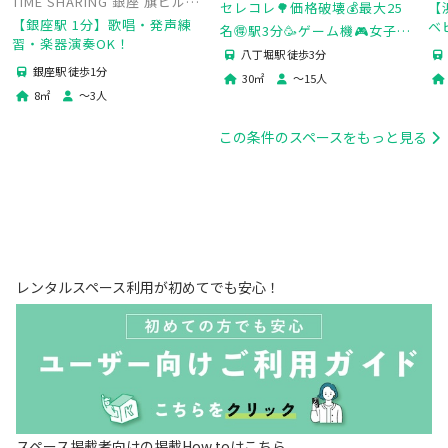
TIME SHARING 銀座 旗ビル
bu
セレコレ🌳価格破壊💰最大25
【
roomS
【銀座駅 1分】歌唱・発声練
ベ
名🉐駅3分🥳ゲーム機🎮女子会
習・楽器演奏OK！
に
💗推し活🌟タコパ🐙撮影📷パー
八丁堀駅 徒歩3分
然
銀座駅 徒歩1分
ティ🥂飲み会🍻kitty八丁堀
30
㎡
〜
15
人
8
㎡
〜
3
人
この条件のスペースをもっと見る
レンタルスペース利用が初めてでも安心！
スペース掲載者向けの掲載How toはこちら