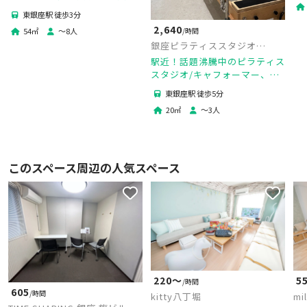
OK／パーソナル・合トレ・撮
東銀座駅 徒歩3分
影対応
2,640
/時間
54
㎡
〜
8
人
銀座ピラティススタジオ
【Pilates isM】
駅近！話題沸騰中のピラティス
スタジオ/キャフォーマー、バ
レル完備！
東銀座駅 徒歩5分
20
㎡
〜
3
人
このスペース周辺の人気スペース
220〜
5
/時間
605
/時間
kitty八丁堀
mi