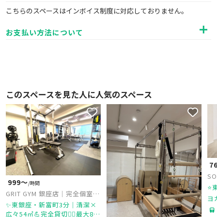
こちらのスペースはインボイス制度に対応しておりません。
お支払い方法について
このスペースを見た人に人気のスペース
7
SO
999〜
/時間
⭐
GRIT GYM 銀座店｜完全個室貸
ヨ
切パーソナルジム
✨東銀座・新富町3分｜清潔×
し
広々54㎡💪完全貸切🏋️‍♀️最大8名
ク