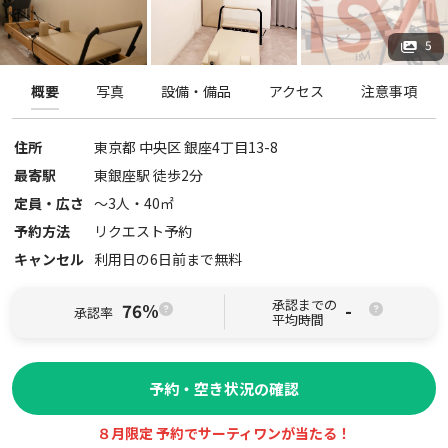
5
概要
写真
設備・備品
アクセス
注意事項
住所
東京都
中央区
銀座4丁目13-8
最寄駅
東銀座駅 徒歩2分
定員・広さ
〜
3
人・
40
㎡
予約方法
リクエスト予約
キャンセル
利用日の6日前まで無料
承認までの
76%
-
承認率
平均時間
予約・空き状況の確認
８月限定 予約でサーティワンが当たる！