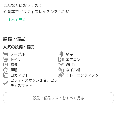
こんな方におすすめ！
✔ 副業でピラティスレッスンをしたい
✔ 自分のスタイルでレッスンを開講したい
＋ すべて見る
✔ 駅近でアクセスの良いスタジオを探している
✔ 少人数制のプライベートレッスンを行いたい
設備・備品
スタジオの特徴
人気の設備・備品
✨ 東銀座駅から徒歩2分の好立地
テーブル
椅子
✨ シンプル＆おしゃれな内装で居心地抜群
トイレ
エアコン
✨ 必要な設備が揃った使いやすい空間
電源
Wi-Fi
照明
ネイル机
ヨガマット
トレーニングマシン
ピラティスマシン１台、ピラ
ティスマット
設備・備品リストをすべて見る