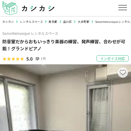
カシカシ
レンタルスペース
東京都
品川区
大井町駅
Sonoritemusique レン
Sonoritemusique レンタルスペース
防音室だからおもいっきり楽器の練習、発声練習、合わせが可
能！グランドピアノ
★★★★★
★★★★★
5.0
1
件
インボイス対応