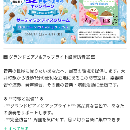
🎹 グランドピアノ&アップライト設置防音室 🎹
音楽の世界に浸りたいあなたへ、最高の環境を提供します。大
井町駅から徒歩7分の便利な立地にあるこの防音室は、楽器練
習や演奏、発声練習、その他の音楽・演劇活動に最適です。
🌟 **特徴と設備** 🌟
- **グランドピアノとアップライト**: 高品質な音色で、あなた
の演奏をサポートします。
- **完全防音**: 周囲を気にせず、思い切り音楽に集中できま
す。
＋ すべて見る