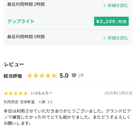
最低利用時間
1
時間
＋ 詳細を読む
アップライト
2,200
/時間
最低利用時間
1
時間
＋ 詳細を読む
レビュー
★★★★★
★★★★★
5.0
1
件
総合評価
★★★★★
★★★★★
いぶもんちー
2025年12月01日
利用用途:
音楽教室
人数:
1
人
本日は利用させていただきありがとうございました。グランドピア
ノで練習したかったのでとても助かりました。またどうぞよろしく
お願いします。