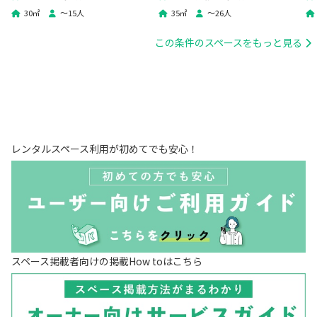
🌟撮影📷24H飲み会🍻ivory五
影📷パーティ🥂whity五反田
テ
30
㎡
〜
15
人
35
㎡
〜
26
人
反田
この条件のスペースをもっと見る
レンタルスペース利用が初めてでも安心！
スペース掲載者向けの掲載How toはこちら