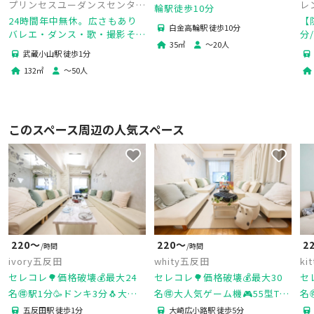
プリンセスユーダンスセンタ
レ
輪駅徒歩10分
ー 武蔵小山ダンススクール
24時間年中無休。広さもあり
【
白金高輪駅 徒歩10分
バレエ・ダンス・歌・撮影その
分
35
㎡
〜
20
人
他様々な用途で利用できるスタ
り
武蔵小山駅 徒歩1分
ジオです。
練
132
㎡
〜
50
人
このスペース周辺の人気スペース
220〜
220〜
2
/時間
/時間
ivory五反田
whity五反田
ki
セレコレ🌳価格破壊💰最大24
セレコレ🌳価格破壊💰最大30
セ
名🉐駅1分🥳ドンキ3分🐧大人
名🉐大人気ゲーム機🎮55型TV
名
気ゲーム機🎮女子会💗推し活
📺女子会💗推し活🌟タコパ🥳撮

五反田駅 徒歩1分
大崎広小路駅 徒歩5分