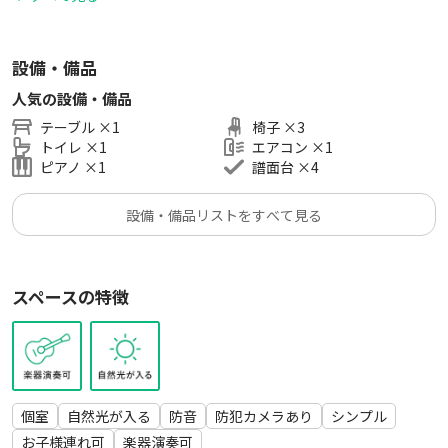
- **広さ6㎡**: ゆったりとしたスペースで、最大3名まで利用可
能。
設備・備品
人気の設備・備品
テーブル
×
1
椅子
×
3
トイレ
×
1
エアコン
×
1
ピアノ
×
1
譜面台
×
4
設備・備品リストをすべて見る
スペースの特徴
個室
自然光が入る
防音
防犯カメラあり
シンプル
お子様連れ可
楽器演奏可