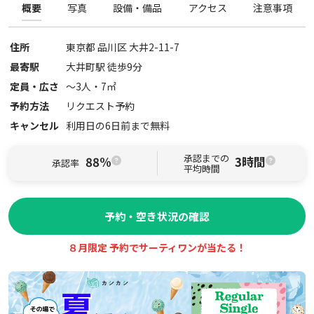
概要
写真
設備・備品
アクセス
注意事項
住所
東京都
品川区
大井2-11-7
最寄駅
大井町駅 徒歩9分
定員・広さ
〜
3
人・
7
㎡
予約方法
リクエスト予約
キャンセル
利用日の6日前まで無料
承認までの
88%
3時間
承認率
平均時間
予約・空き状況の確認
８月限定 予約でサーティワンが当たる！