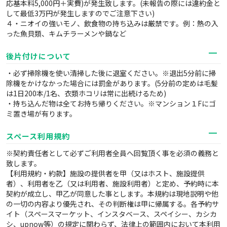
応基本料5,000円＋実費)が発生致します。(未報告の際には違約金と
して最低3万円が発生しますのでご注意下さい)
４・ニオイの強いモノ、飲食物の持ち込みは厳禁です。例：熱の入
った魚貝類、キムチラーメンや鍋など
後片付けについて
・必ず掃除機を使い清掃した後に退室ください。※退出5分前に掃
除機をかけなかった場合には罰金があります。(5分前の定めは毛髪
は1日200本/1名、衣類ホコリは常に出続けるため)
・持ち込んだ物は全てお持ち帰りください。※マンション１Fにゴ
ミ置き場が有ります。
スペース利用規約
※契約責任者として必ずご利用者全員へ回覧頂く事を必須の義務と
致します。
【利用規約・約款】施設の提供者を甲（又はホスト、施設提供
者）、利用者を乙（又は利用者、施設利用者）と定め、予約時に本
契約が成立し、甲乙が同意した事とします。本規約は現地説明や他
の一切の内容より優先され、その判断権は甲に帰属する。各予約サ
イト（スペースマーケット、インスタベース、スペイシー、カシカ
シ、upnow等）の規定に関わらず、法律上の範囲内において本利用