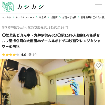
カシカシ
レンタルスペース
東京都
新宿区
新宿三丁目駅
新宿繁華街⭕️社会人限定⭕
新宿繁華街⭕️社会人限定⭕️駅1分🌈1-8名🌈2名24h可
⭕️繁華街ど真ん中・丸井伊勢丹0分⭕️駅1分✨人数制1-8名🌈セ
ルフ清掃必須📺大画面🎮ゲーム♣ボドゲ🎞映画💡レンジ🚿シャ
ワー📹防犯
★★★★★
★★★★★
4.0
1
件