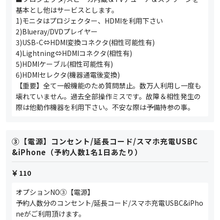
基本とし他はサービスとします。
1)モニタはプロジェクター、HDMIを利用下さい
2)Blueray/DVDプレイヤー
3)USB-C⇔HDMI変換コネクタ(相性可能性有)
4)Lightning⇔HDMIコネクタ(相性有)
5)HDMIケーブル(相性可能性有)
6)HDMIセレクタ(機器通電後変換)
【重要】全て一般機能のため質問禁止。数万人利用し一度も
壊れていません。過去全部操作ミスです。故障＆相性発生の
際は他動作機器を利用下さい。不安な際は予備持参の事。
③【電源】コンセント/延長コード/スマホ充電USBC
&iPhone（予約人数1名1日あたり）
110
オプションNO③【電源】
予約人数分のコンセント/延長コード/スマホ充電USBC&iPho
neがご利用頂けます。