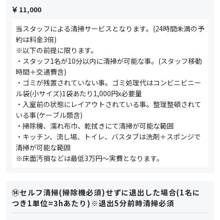
11,000
当スタッフによる清掃サービスとなります。(24時間未満の予
約は料金3倍)
※以下の前提に限ります。
・スタッフ1名が10分以内に清掃が可能な事。(スタッフ移動
時間＋交通費含)
・ゴミが残置されていない事。ゴミ処理代はコンビニビニー
ル袋(小サイズ)1袋あたり1,000円x必要量
・入室前の状態にレイアウトされている事。整理整頓されて
いる事(ケーブル類含)
・掃除機、濡れ布巾、乾拭きにて清掃が可能な範囲
・キッチン、流し場、トイレ、バスタブは洗剤＋スポンジで
清掃が可能な範囲
※床面汚損などは最低3万円～実費となります。
⑭セルフ清掃(掃除機必須)せずに退出した場合(1名に
つき1単位=3hあたり)※退出5分前時清掃必須