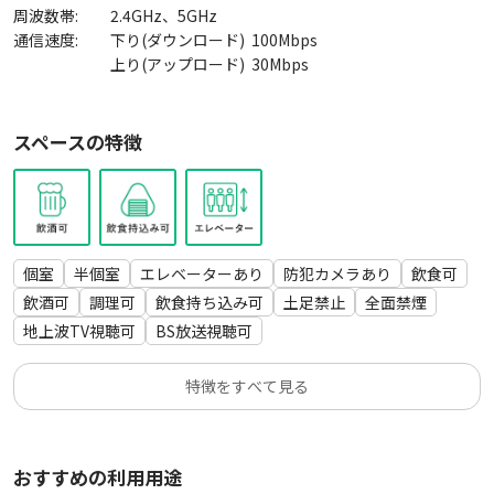
人数超過(詐欺など違法違約行為)
周波数帯:
2.4GHz、5GHz
時間外使用(不法行為。1秒単位で時間厳守)
通信速度:
下り(ダウンロード)
100
Mbps
0-9時内の3名以上の使用(超過人数は退去する事)
上り(アップロード)
30
Mbps
契約者本人の不在(＆転貸厳禁)
当社へ電話行為（事件事故、警察等要す事態除）
スペースの特徴
旅館や民泊としての使用(法律違反)
ラブホテル類として使用(性的行為は違法)
電気の無断使用(窃盗罪)。火気発生機器の持込
スペースの汚損、破損行為
揚げ物、火煙が出る調理、キムチ、海鮮物調理
大声での会話、室外での立ち話、拍手など
個室
半個室
エレベーターあり
防犯カメラあり
飲食可
違反隠蔽行為や防犯カメラの機能妨害
飲酒可
調理可
飲食持ち込み可
土足禁止
全面禁煙
実名以外(偽名、通名)での使用
地上波TV視聴可
BS放送視聴可
乳幼児(危険)、20歳未満の入室
ベランダ使用、窓開放禁止(騒音・害虫対策)
特徴をすべて見る
その他、当施設の定める禁止事項
🌟🌟設備充実🌟🌟掃除機使用清掃必須🌟🌟
おすすめの利用用途
🌟🌟無料/有料設備はオプションに記載🌟🌟