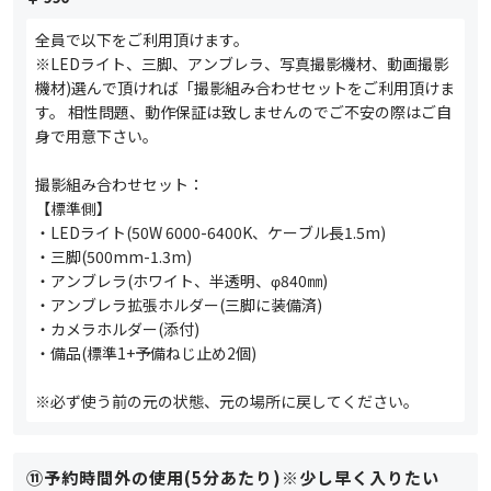
全員で以下をご利用頂けます。
※LEDライト、三脚、アンブレラ、写真撮影機材、動画撮影
機材)選んで頂ければ「撮影組み合わせセットをご利用頂けま
す。 相性問題、動作保証は致しませんのでご不安の際はご自
身で用意下さい。
撮影組み合わせセット：
【標準側】
・LEDライト(50W 6000-6400K、ケーブル長1.5m)
・三脚(500mm-1.3m)
・アンブレラ(ホワイト、半透明、φ840㎜)
・アンブレラ拡張ホルダー(三脚に装備済)
・カメラホルダー(添付)
・備品(標準1+予備ねじ止め2個)
※必ず使う前の元の状態、元の場所に戻してください。
⑪予約時間外の使用(5分あたり)※少し早く入りたい