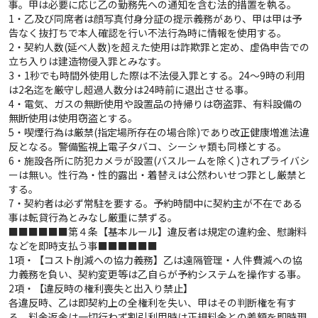
事。甲は必要に応じ乙の勤務先への通知を含む法的措置を執る。
1・乙及び同席者は顔写真付身分証の提示義務があり、甲は甲は予
告なく抜打ちで本人確認を行い不法行為時に情報を使用する。
2・契約人数(延べ人数)を超えた使用は詐欺罪と定め、虚偽申告での
立ち入りは建造物侵入罪とみなす。
3・1秒でも時間外使用した際は不法侵入罪とする。24〜9時の利用
は2名迄を厳守し超過人数分は24時前に退出させる事。
4・電気、ガスの無断使用や設置品の持帰りは窃盗罪、有料設備の
無断使用は使用窃盗とする。
5・喫煙行為は厳禁(指定場所存在の場合除)であり改正健康増進法違
反となる。警備監視上電子タバコ、シーシャ類も同様とする。
6・施設各所に防犯カメラが設置(バスルームを除く)されプライバシ
ーは無い。性行為・性的露出・着替えは公然わいせつ罪とし厳禁と
する。
7・契約者は必ず常駐を要する。予約時間中に契約主が不在である
事は転貸行為とみなし厳重に禁ずる。
■■■■■■第４条【基本ルール】違反者は規定の違約金、慰謝料
などを即時支払う事■■■■■■
1項・【コスト削減への協力義務】乙は遠隔管理・人件費減への協
力義務を負い、契約変更等は乙自らが予約システムを操作する事。
2項・【違反時の権利喪失と出入り禁止】
各違反時、乙は即契約上の全権利を失い、甲はその判断権を有す
る。料金返金は一切行わず割引利用時は正規料金との差額を即時現