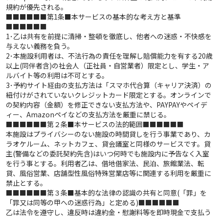
規約が優先される。
■■■■■■第1条■本サービスの基本的な考え方と基準
■■■■■■
1･乙は共有を前提に清掃・整頓を徹底し、他者への迷惑・不快感を
与えない義務を負う。
2･本施設利用者は、不法行為の責任を理解し賠償能力を有する20歳
以上(同伴者含)の社会人（正社員・自営業者）限定とし、学生・ア
ルバイト等の利用は不可とする。
3･予約サイト経由の支払方法は「スマホ代合算（キャリア決済）の
紐付けがされていないクレジットカード限定とする。オンラインで
の契約内容（金額）を修正できない支払方法や、PAYPAYやペイデ
ィー、Amazonペイなどの支払方法を厳重に禁じる。
■■■■■■第２条■本サービスの法的範囲■■■■■■
本施設はプライバシーのない施設の時間貸しを行う事業であり、カ
ラオケルーム、ネットカフェ、貸会議室と同様のサービスです。貸
主(警備などの委託契約先含)はいつ何時でも施設内に予告なく入室
を行う事とする。利用者乙は、借地借家法、民泊、旅館業法、転
貸、風俗営業、店舗型性風俗特殊営業店等に関連する利用を厳重に
禁止とする。
■■■■■■第３条■基本的な法律の認識の共有と同意(「罪」を
「罪又は同等の甲への迷惑行為」と定める)■■■■■■
乙は法令を遵守し、違反時は違約金・慰謝料等を即時現金で支払う