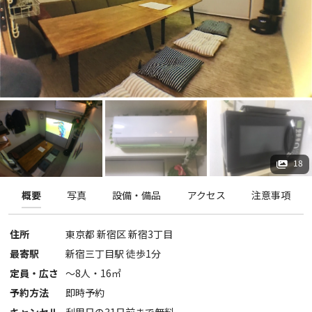
18
概要
写真
設備・備品
アクセス
注意事項
住所
東京都
新宿区
新宿3丁目
最寄駅
新宿三丁目駅 徒歩1分
定員・広さ
〜
8
人・
16
㎡
予約方法
即時予約
キャンセル
利用日の31日前まで無料