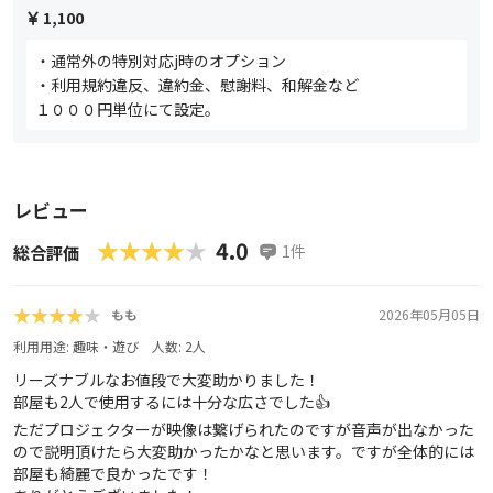
1,100
・通常外の特別対応j時のオプション
・利用規約違反、違約金、慰謝料、和解金など
１０００円単位にて設定。
レビュー
★★★★★
★★★★★
4.0
1
件
総合評価
★★★★★
★★★★★
もも
2026年05月05日
利用用途:
趣味・遊び
人数:
2
人
リーズナブルなお値段で大変助かりました！
部屋も2人で使用するには十分な広さでした👍
ただプロジェクターが映像は繋げられたのですが音声が出なかった
ので説明頂けたら大変助かったかなと思います。ですが全体的には
部屋も綺麗で良かったです！