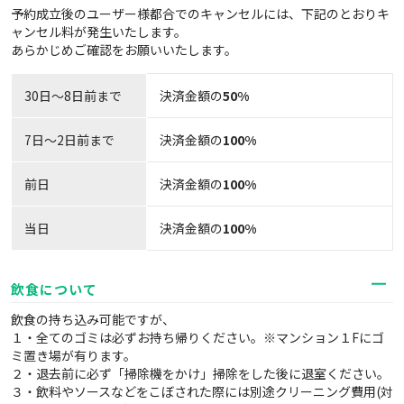
予約成立後のユーザー様都合でのキャンセルには、下記のとおりキ
ャンセル料が発生いたします。
あらかじめご確認をお願いいたします。
30日〜8日前まで
決済金額の
50%
7日～2日前まで
決済金額の
100%
前日
決済金額の
100%
当日
決済金額の
100%
飲食について
飲食の持ち込み可能ですが、
１・全てのゴミは必ずお持ち帰りください。※マンション１Fにゴ
ミ置き場が有ります。
２・退去前に必ず「掃除機をかけ」掃除をした後に退室ください。
３・飲料やソースなどをこぼされた際には別途クリーニング費用(対