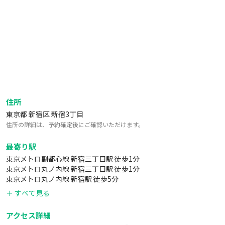
※以下理由により「一括として有料」と致しました。何かが動
かなくとも、他機器が動くのであれば動作品を利用しお楽しみ
ください。
営業時間外に質問
プロジェクターを初めて使用するのに調べず質問
正常品なのに動かないと質問
一般商品なのに調べもせず操作方法を質問
住所
※過去数万名にご利用頂き、この基準で1回も故障になった事
東京都 新宿区 新宿3丁目
はありません。故障の際は利用規約に従います。
住所の詳細は、予約確定後にご確認いただけます。
(技術会社の為営業時間内でもTEL1回最低5,000円発生します。
またインスタベースなど予約サイト同様に、事件事故以外のTE
最寄り駅
Lは出来ません)
東京メトロ副都心線 新宿三丁目駅 徒歩1分
東京メトロ丸ノ内線 新宿三丁目駅 徒歩1分
東京メトロ丸ノ内線 新宿駅 徒歩5分
＋ すべて見る
アクセス詳細