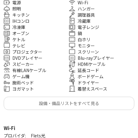
電源
Wi-Fi
🌟🌟立地抜群・エレベータ付🌟🌟🌟🌟🌟
照明
ハンガー
⭕️繁華街ど真ん中！⭕️駅1分【丸井伊勢丹0分】
キッチン
調理器具
IHコンロ
冷蔵庫
🎉新宿三丁目駅1分新宿駅5分アクセス抜群🚶‍♀️
冷凍庫
電子レンジ
☕スタバ目の前伊勢丹丸井0分歌舞伎町2分！
オーブン
鍋
🍺飲食店目の前。デパートスグ❣❣
ケトル
白ホリ
テレビ
モニター
🌟🌟人数と目安※要写真確認🌟🌟🌟🌟🌟
プロジェクター
スクリーン
DVDプレイヤー
Blu-rayプレイヤー
※床に設置しない工夫で6畳空間2,2x2.3m実現
スピーカー
HDMIケーブル
1－2名 ゆったり利用可(横たわって映画鑑賞可)
有線LANケーブル
延長コード
3－4名 適度な広さ(それなりに快適)
ゲーム機
ボードゲーム
5－6名 狭い【荷物極少量】居酒屋カフェ同等
施術ベッド
ドライヤー
7－8名 超狭【荷物無理】狭小混雑居酒屋同等
ヨガマット
着替えスペース
設備・備品リストをすべて見る
🌟🌟🌟絶対禁止事項（カッコ内＝補足）🌟
🚫禁止＆法律違反事項🚫高額違約額は規約参照
💳Creditカード支払限定(紐付決済カード禁止)
未清掃退出（掃除機での清掃必須、生ゴミ注意）
Wi-Fi
喫煙(電子、シーシャ含。営業停止の業務妨害)
プロバイダ:
Flets光