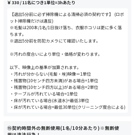
330
/ 11名につき1単位=3hあたり
【退出5分前に必ず掃除機による清掃必須の契約です】 (ロボ
ット掃除機だけは違反)
※毛髪は200本/1名/1日抜け落ち、衣服ホコリは更に多く落
ちます。
※退出5分前を防犯カメラにて確認いたします。
※汚れの度合いにより単位・価格が変わります。
以下、映像上の基準が加算されます。
・汚れが分からない(毛髪・埃)映像＝1単位
・残置物(10センチ四方未満)がある場合=1単位
・残置物(10センチ四方以上)がある場合=2単位
・テーブルが汚れている場合=1単位
・床が汚れている場合(水道水)=最低3単位
・床が汚れている場合=最低30単位(クリーニング度合による)
⑮契約時間外の無断使用(1名/10分あたり)※無断使
用は違法行為！