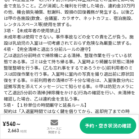
金で支払うこと。乙が消滅した権利を行使した場合、違約金10万円
の他、機会損失補償、慰謝料、毀損の回復義務が発生する。以後乙
は甲の各施設(飲食、会議室、カラオケ、ネットカフェ、宿泊施設、
レンタルスペース等)使用を禁ずる。
3項・【未成年者の使用禁止】
未成年者は使用できない。事件事故などの全ての責を乙が負う。施
設は乳幼児の入室は一切考慮されておらず危険な為厳重に禁ずる。
4項・【完全清掃と退出５分前ルールの遵守】
乙は退出5分前時点で掃除機による清掃、整理作業を行っている状
態である事。ゴミは全て持ち帰る事。入室時より綺麗な状態に清掃
整理整頓を行う事。(乙も忘れ事をするであろうから)前利用者のミ
スは回復作業を行う事。入室時に室内の写真を撮り退出前に原状回
復をする事。※前利用者の清掃が不十分な場合は、入室後数分内に
証拠写真を添えてメッセージにて知らせる事。※甲は防犯カメラに
て乙退出5分前の清掃(掃除機をかける)行為の確認を行い、未清掃を
確認した場合、乙は違約金を支払う事。
5項・【１秒単位の時間厳守と延長ルール】
契約は「入退室時間ではなく鍵を借りてから、返却完了までの時
間」である。１秒の超過も厳禁とし時間内の入退室は自由とする。
予約よりも早く入室(遅く退室)したい際はその利用前にオプション
¥
540～
予約・空き状況の確認
スペースに
契約を行う事。無断延長は即座に違法行為(建造物侵入罪等)として
2,663
/時間
質問する
処理する。