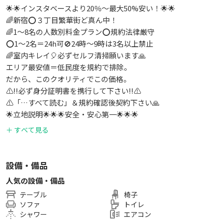
🌟🌟インスタベースより20％～最大50%安い！🌟🌟
🌈新宿⭕️３丁目繁華街ど真ん中！
🌈1～8名の人数別料金プラン⭕️規約法律厳守
⭕️1～2名＝24h可🚫24時～9時は3名以上禁止
🌈室内キレイ🎈必ずセルフ清掃願います🙏
エリア最安値＝低民度を規約で排除。
だから、このクオリティでこの価格。
⚠️‼️必ず身分証明書を携行して下さい‼️⚠️
⚠️「…すべて読む」＆規約確認後契約下さい🙏
🌟立地説明🌟🌟🌟安全・安心第一🌟🌟🌟
🌟室内目安🌟⬇️必ず利用規約と禁止事項を🌟
＋ すべて見る
🌟設備説明🌟⬇️読み予約・契約して下さい🌟
🌟禁止事項🌟🌟🌟🌟🌟🌟🌟🌟🌟🌟
設備・備品
※必ず本文をご利用者全員に転送下さい
人気の設備・備品
※施設は他人の大切な資産な事を忘れずに！
テーブル
椅子
【注意】常時共用施設。個室＆貸切使用不可！
ソファ
トイレ
※警察弁護士指導の下、安全の為違反厳重対処
シャワー
エアコン