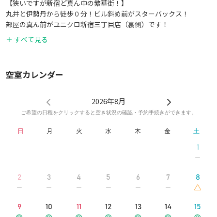
【狭いですが新宿ど真ん中の繁華街！】
丸井と伊勢丹から徒歩０分！ビル斜め前がスターバックス！
部屋の真ん前がユニクロ新宿三丁目店（裏側）です！
※Google検索して頂くと一番分かりやすくアクセスできます。
＋ すべて見る
空室カレンダー
2026年8月
ご希望の日程をクリックすると空き状況の確認・予約手続きができます。
日
月
火
水
木
金
土
1
2
3
4
5
6
7
8
9
10
11
12
13
14
15