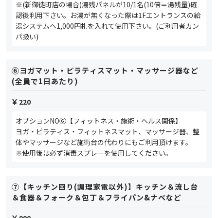
※(新御徒町店の場合)湯残パネルが10/1名(10倍＝湯残量)確
認後利用下さい。お湯が無くなった際は1Fエントランスの給
湯システムへ1,000円札を入れて使用下さい。(ご利用者カン
パ扱い)
⑥ヨガマット・ピラティスマット・マッサージ器など
(全員で1日あたり)
220
オプションNO⑥【フィットネス・施術・ヘルス関係】
ヨガ・ピラティス・フィットネスマット、マッサージ器、整
体やマッサージなど施術台の代わりにもご利用頂けます。
※使用後は必ず消毒スプレーを使用してください。
⑦【キッチン回り(調理家電以外)】キッチン＆流し台
＆食器＆フォーク＆包丁＆フライパン&ナベなど
990