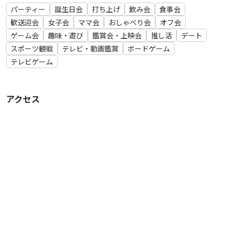
※情報は優先順で規約>現地>オプション頁>説明頁
パーティー
誕生日会
打ち上げ
飲み会
食事会
テーブル、ソファー、エアコン、ホットカーペット、換気、照
歓送迎会
女子会
ママ会
おしゃべり会
オフ会
明、常夜灯、無線有線LAN、プロジェクター、プロジェクタス
ゲーム会
趣味・遊び
鑑賞会・上映会
推し活
デート
クリーン、DVD・Blu-Rayプレイヤー、電源・コンセント、HD
スポーツ観戦
テレビ・動画鑑賞
ボードゲーム
MIケーブル、USB-C、Lightningコネクタ、ゲーム、ボードゲ
テレビゲーム
ーム、トランプ、ヨガマット、マッサージ器具、キッチン、IH
クッキングヒータ、使い捨て食器(各種。売り切れアリ)、食
器、調理器具、フライパン、鍋、包丁、レンジ・オーブン・グ
アクセス
リル、トースター、炊飯器、電気ケトル、冷蔵庫、キッチン＆
流し台、エレベータ、トイレ、鏡、シャワー、使い捨てタオ
ル、シャンプー、リンス、トイレットペーパ、玄関モニタ、防
犯カメラ、除菌スプレー、食器洗剤・スポンジ、現地当日利用
用入金箱、テーブル拭き、など
※補充品は無い事があるため、その際はご自身で調達下さい。
(テーブル拭等も含む)
※オプション設備の動作保証は出来ません。不安の際はご自身
で用意の程お願いします。