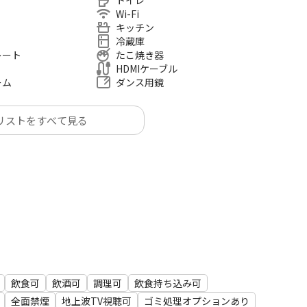
トイレ
Wi-Fi
キッチン
冷蔵庫
レート
たこ焼き器
ション除く）
HDMIケーブル
オプション除く）
ーム
ダンス用鏡
所もございません
リストをすべて見る
短縮・日程変更、ならびに当日の開始時刻の後ろ倒しは
ます。
飲食可
飲酒可
調理可
飲食持ち込み可
全面禁煙
地上波TV視聴可
ゴミ処理オプションあり