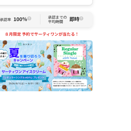
承認までの
100%
即時
承認率
平均時間
８月限定 予約でサーティワンが当たる！