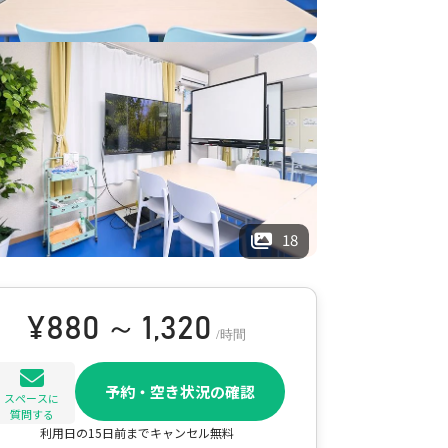
18
¥
880 ～ 1,320
/時間
予約・空き状況の確認
スペースに
質問する
利用日の15日前までキャンセル無料