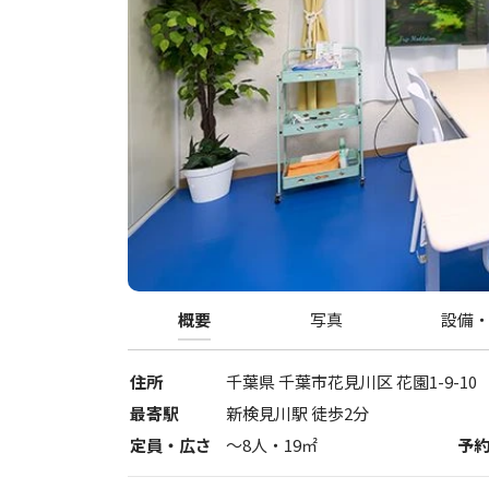
概要
写真
設備
住所
千葉県
千葉市花見川区
花園1-9-10
最寄駅
新検見川駅 徒歩2分
定員・広さ
〜
8
人・
19
㎡
予