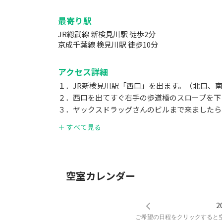
最寄り駅
JR総武線 新検見川駅 徒歩2分
京成千葉線 検見川駅 徒歩10分
アクセス詳細
１．JR新検見川駅「西口」を出ます。（北口、
２．西口を出てすぐ右手の歩道橋のスロープを下
３．ヤックスドラッグさんのビルまで来ましたら
４．２０ｍ位歩きましたら右手にヤナギハイツが
＋ すべて見る
空室カレンダー
2
ご希望の日程をクリックすると