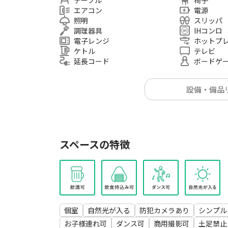
テーブル
椅子
・教室／コスプレ撮影／レッスン
エアコン
電源
照明
スリッパ
調理器具
IHコンロ
■ご注意事項
電子レンジ
ホットプ
・ゴミはお持ち帰りをお願いしております（オプ
ケトル
テレビ
・ご利用後は清掃・原状回復にご協力ください（
延長コード
ボードゲ
・防犯目的でカメラを設置しています
・喫煙（電子タバコ含む）は一切禁止です。喫煙
設備・備品
・予約確保の都合により、前日および当日の時間
お受けしておりません
■入室方法
スペースの特徴
予約確定後、メッセージにて詳細をご案内いたし
個室
自然光が入る
防犯カメラあり
シンプル
お子様連れ可
ダンス可
商用撮影可
土足禁止