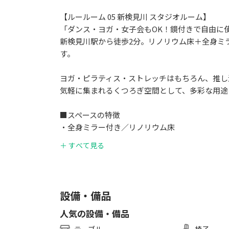
【ルールーム 05 新検見川 スタジオルーム】
「ダンス・ヨガ・女子会もOK！鏡付きで自由に
新検見川駅から徒歩2分。リノリウム床＋全身ミ
す。
ヨガ・ピラティス・ストレッチはもちろん、推し
気軽に集まれるくつろぎ空間として、多彩な用途
■スペースの特徴
・全身ミラー付き／リノリウム床
・ダンス・フィットネス用途対応
＋ すべて見る
・最大8名まで利用可能
・Wi-Fi／ホワイトボード完備
■ご利用用途例
設備・備品
・ダンス／ヨガ／ピラティス
人気の設備・備品
・会議／勉強会／推し活
・女子会／ママ会／懇親会