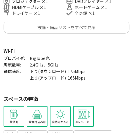
プロジェクター
×
1
DVDプレイヤー
×
1
😍オープンキャンペーン実施中‼️
HDMIケーブル
×
1
ボードゲーム
×
1
ドライヤー
×
1
全身鏡
×
1
🉐平日がお得
設備・備品リストをすべて見る
🎉飲食店より遊園地より，皆で集まっていい思い出を❣️
🚫注意事項🚫
当スペースは分譲マンションの一室です。近隣の方へのご配慮
Wi-Fi
をお願いしております。下記、お守りただけない場合はやむを
プロバイダ:
Biglobe光
得ず利用を当日に中止する場合がございます。
周波数帯:
2.4GHz、5GHz
・建物の外で大声を出したり、たむろする
通信速度:
下り(ダウンロード)
175
Mbps
上り(アップロード)
165
Mbps
・大音量でのTV鑑賞やゲーム・音楽
・備品の故意な破損や汚損、持ち帰り等
スペースの特徴