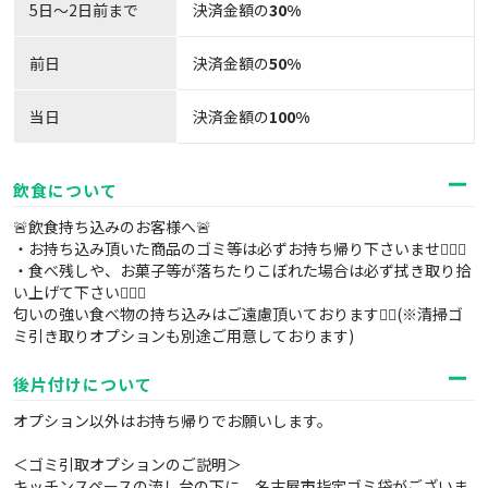
5日～2日前まで
決済金額の
30%
前日
決済金額の
50%
当日
決済金額の
100%
飲食について
🚨飲食持ち込みのお客様へ🚨
・お持ち込み頂いた商品のゴミ等は必ずお持ち帰り下さいませ🙇‍♂️✨
・食べ残しや、お菓子等が落ちたりこぼれた場合は必ず拭き取り拾
い上げて下さい🙇‍♂️✨
匂いの強い食べ物の持ち込みはご遠慮頂いております🙇‍♂️(※清掃ゴ
ミ引き取りオプションも別途ご用意しております)
後片付けについて
オプション以外はお持ち帰りでお願いします。
＜ゴミ引取オプションのご説明＞
キッチンスペースの流し台の下に、名古屋市指定ゴミ袋がございま