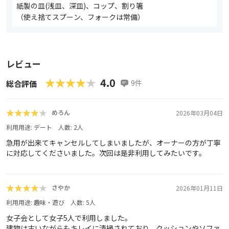
紙製の皿(浅皿、深皿)、コップ、割り箸
（使え捨てスプーン、フォークは常備）
レビュー
★★★★★
★★★★★
4.0
9
件
総合評価
★★★★★
★★★★★
めろん
2026年03月04日
利用用途:
デート
人数:
2
人
急用が出来てキャンセルしてしまいましたが、オーナーの方が丁寧
に対応してくださいました。次回は是非利用してみたいです。
★★★★★
★★★★★
さやか
2026年01月11日
利用用途:
趣味・遊び
人数:
5
人
女子会として女子5人で利用しました。
建物は古いながらもキレイに清掃されており、クッションやソファ