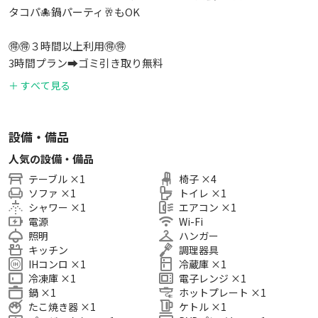
タコパ🐙鍋パーティ🥂もOK
🉐🉐３時間以上利用🉐🉐
3時間プラン➡️ゴミ引き取り無料
6時間プラン➡️ゴミ引き取り、キッチン、食器、プレート無料
＋ すべて見る
10時間プラン➡️(ゴミ引き取り、キッチン、シャワー)全てが込
み‼️
設備・備品
🈵綺麗な空間、清潔な空間を心がけています。
人気の設備・備品
🧹定期的な清掃🧴清掃員スタッフ🧽管理人で清掃しています🙇
テーブル
×
1
椅子
×
4
😎アマプラ/DMMTV/myスマホ写真（推し💕）、見放題、他に
ソファ
×
1
トイレ
×
1
も色々見れます。自分のIDで
シャワー
×
1
エアコン
×
1
📺大迫力の100㌅投影可能、スマホ画面も映せます
電源
Wi-Fi
🍽️広めのテーブルで料理がいっぱい❗余裕😀で色々遊べます🎂
照明
ハンガー
🛋️広めのソファーでゆったり📺まったり🥂
キッチン
調理器具
IHコンロ
×
1
冷蔵庫
×
1
🪞全身鏡を設置🪞好評です
冷凍庫
×
1
電子レンジ
×
1
🎮みんなで楽しめるゲームが多数せっかく集まるならTVゲー
鍋
×
1
ホットプレート
×
1
ムよりボードゲーム
たこ焼き器
×
1
ケトル
×
1