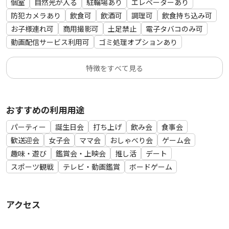
個室
自然光が入る
駐輪場あり
エレベーターあり
防犯カメラあり
飲食可
飲酒可
調理可
飲食持ち込み可
お子様連れ可
商用撮影可
土足禁止
電子タバコのみ可
動画配信サービス利用可
ゴミ処理オプションあり
特徴をすべて見る
おすすめの利用用途
パーティー
誕生日会
打ち上げ
飲み会
食事会
歓送迎会
女子会
ママ会
おしゃべり会
ゲーム会
趣味・遊び
鑑賞会・上映会
推し活
デート
スポーツ観戦
テレビ・動画鑑賞
ボードゲーム
アクセス