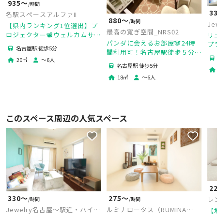
935〜
/時間
3
名駅スペースアルファⅡ
880〜
/時間
J
【県内ランキング1位選出】プ
最高の寛ぎ空間_NRS02
レ
ロジェクター📽️ウェルカムサー
リ
パンダに会えるお部屋🐼24時
プ
ビス🍹名古屋駅近の韓国風パー
名古屋駅 徒歩5分
間利用可！名古屋駅徒歩５分の
✨
ティスペース🎂2025年1月リニ
20
㎡
〜
6
人
パーティースペース🎉おうちデ
ニ
ューアル
名古屋駅 徒歩5分
ート💕女子会💕誕生日会💕映画
&
18
㎡
〜
6
人
鑑賞💕推し活
このスペース周辺の人気スペース
2
275〜
330〜
レ
/時間
/時間
ルミナロータス（RUMINA
Jewelry名古屋～駅近・ハイグ
【