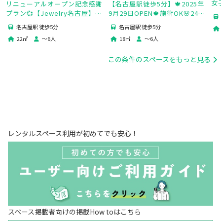
LOTUS）
レード～
女
【名古屋駅徒歩5分】🍁2025年
リニューアルオープン記念感謝
ト
9月29日OPEN🍁施術OK🌸24時
プラン💞【Jewelry名古屋】
空
間OK🌸バリ島をイメージした
✨65型TV＆名駅近＆ティファ
名古屋駅 徒歩5分
名古屋駅 徒歩5分
癒し空間🌸
ニーブルー×大理石💎💝デート
18
㎡
〜
6
人
22
㎡
〜
6
人
&女子会
この条件のスペースをもっと見る
レンタルスペース利用が初めてでも安心！
スペース掲載者向けの掲載How toはこちら