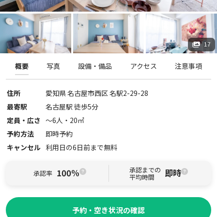
17
概要
写真
設備・備品
アクセス
注意事項
住所
愛知県
名古屋市西区
名駅2-29-28
最寄駅
名古屋駅 徒歩5分
定員・広さ
〜
6
人・
20
㎡
予約方法
即時予約
キャンセル
利用日の6日前まで無料
承認までの
100%
即時
承認率
平均時間
予約・空き状況の確認