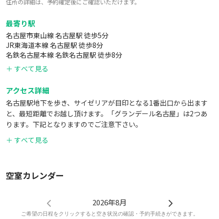
住所の詳細は、予約確定後にご確認いただけます。
最寄り駅
名古屋市東山線 名古屋駅 徒歩5分
JR東海道本線 名古屋駅 徒歩8分
名鉄名古屋本線 名鉄名古屋駅 徒歩8分
＋ すべて見る
アクセス詳細
名古屋駅地下を歩き、サイゼリアが目印となる1番出口から出ます
と、最短距離でお越し頂けます。「グランデール名古屋」は2つあ
ります。下記となりますのでご注意下さい。
https://goo.gl/maps/FZiETdd5Ho8xcJ3q8
＋ すべて見る
詳しい住所や入室の方法はご予約頂いた時点で、お客様のご予約情
報と共に届きます♪
＜お車でお越しの方＞
空室カレンダー
周辺には多数コインパーキングがございます。
エリア最安値（上限打ち切り価格）
夜間 300円
2026年8月
昼間 900円/土・日・祝 1000円/月～金
ご希望の日程をクリックすると空き状況の確認・予約手続きができます。