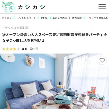
カシカシ
レンタルスペース
愛知県
名古屋市西区
名古屋駅
リラックス空間名駅
リラックス空間名駅
㊗️オープン🐶青い大人スペース💯㌅映画鑑賞🎥料理👳パーティ🎶
女子会✨推し活🎊お祝い🧹
★★★★★
★★★★★
4.0
9
件