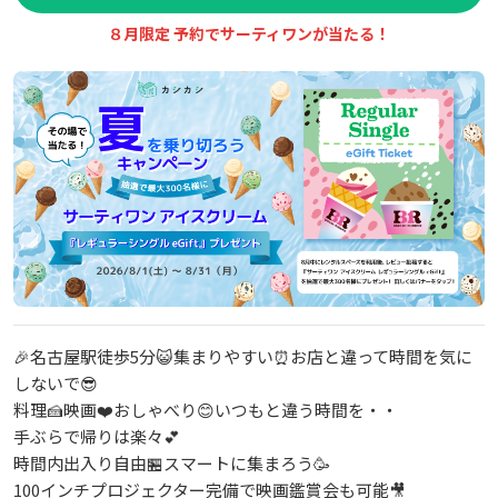
８月限定 予約でサーティワンが当たる！
🎉名古屋駅徒歩5分😺集まりやすい⏰お店と違って時間を気に
しないで😎
料理🍰映画❤️おしゃべり😊いつもと違う時間を・・
手ぶらで帰りは楽々💕
時間内出入り自由🏪スマートに集まろう🥳
100インチプロジェクター完備で映画鑑賞会も可能🎥