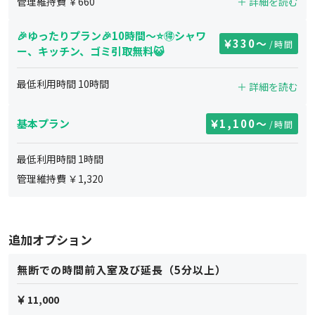
管理維持費 ￥
660
＋ 詳細を読む
🎉ゆったりプラン🎉10時間〜⭐️🉐シャワ
330
〜
/時間
ー、キッチン、ゴミ引取無料😺
最低利用時間
10
時間
＋ 詳細を読む
基本プラン
1,100
〜
/時間
最低利用時間
1
時間
管理維持費 ￥
1,320
追加オプション
無断での時間前入室及び延長（5分以上）
11,000