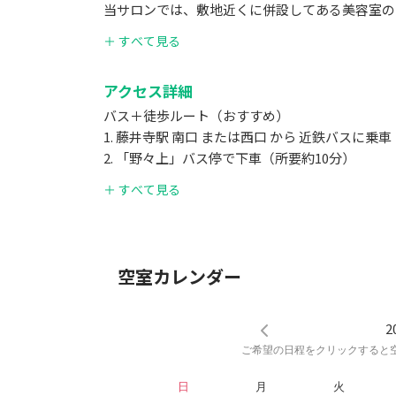
当サロンでは、敷地近くに併設してある美容室の【
「米谷鍼灸整骨院」横のスペースに用意しており
＋ すべて見る
美容室が**定休日（月曜、第2・第3火曜）**
その他の日時はご利用台数に制限がある場合がご
アクセス詳細
いませ。
バス＋徒歩ルート（おすすめ）
また、サロン周辺にはコインパーキングが少ない
1. 藤井寺駅 南口 または西口 から 近鉄バスに乗車
お車でお越しの際は、事前のご予約・駐車場の空
2. 「野々上」バス停で下車（所要約10分）
3. バス停から 徒歩約2〜3分 南へ進むと、右
＋ すべて見る
空室カレンダー
2
ご希望の日程をクリックすると
日
月
火