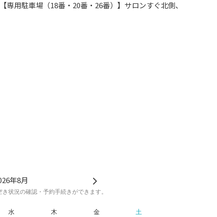
専用駐車場（18番・20番・26番）】サロンすぐ北側、
ます。
の場合は、全3台すべてご利用いただけますが、
ざいますので、必ず事前にご確認・お問い合わせくださ
ため、
き状況のご確認をおすすめしております。
手に郵便局が見え、その向かいがサロンです。
026年8月
空き状況の確認・予約手続きができます。
水
木
金
土