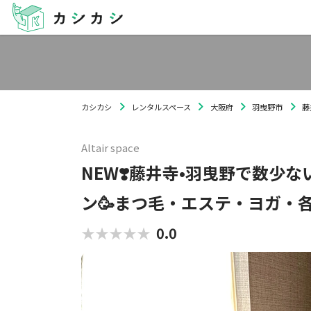
カシカシ
レンタルスペース
大阪府
羽曳野市
藤
Altair space
NEW❣️藤井寺•羽曳野で数少
ン🥳まつ毛・エステ・ヨガ・
★★★★★
★★★★★
0.0