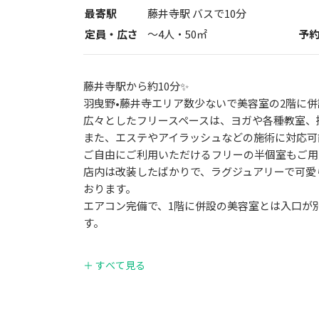
最寄駅
藤井寺駅 バスで10分
定員・広さ
〜
4
人・
50
㎡
予
藤井寺駅から約10分✨
羽曳野•藤井寺エリア数少ないで美容室の2階に併
広々としたフリースペースは、ヨガや各種教室、
また、エステやアイラッシュなどの施術に対応可
ご自由にご利用いただけるフリーの半個室もご用
店内は改装したばかりで、ラグジュアリーで可愛
おります。
エアコン完備で、1階に併設の美容室とは入口が
す。
施術、レッスン、撮影、イベントなど、幅広い用
＋ すべて見る
ご利用目的に応じた活用方法のご相談も、ぜひお