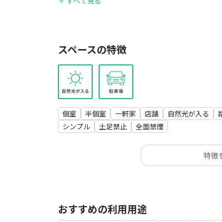
＋ すべて見る
上記以外の備品につきましては、基本的にお持ち
なお、建物の構造上、入り口や階段がやや狭くな
大型の機材や、搬入時に壁や床を傷つける恐れの
スペースの特徴
大きなお荷物の搬入をご検討の場合は、事前にご
個室
半個室
一軒家
店舗
自然光が入る
シンプル
土足禁止
全面禁煙
特徴
おすすめの利用用途