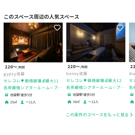
このスペース周辺の人気スペース
220〜
2
220〜
/時間
/時間
bonny池袋
di
gypsy池袋
セレコレ🌳価格破壊💰最大12
セ
セレコレ🌳価格破壊💰最大11
名🉐最強シアタールーム✨プロ
名
名🉐最強シアタールーム✨プロ
ジェクター📽️映画🐈‍⬛デート💓
ム
ジェクター📽️映画🐈‍⬛デート💓
池袋駅 徒歩5分
池袋駅 徒歩5分
ゲーム🎮女子会💗推し活🌟24H
パ
ゲーム🎮推し活🌟gypsy池袋
30
㎡
〜
12
人
25
㎡
〜
11
人
🏪bonny池袋
袋
この条件のスペースをもっと見る