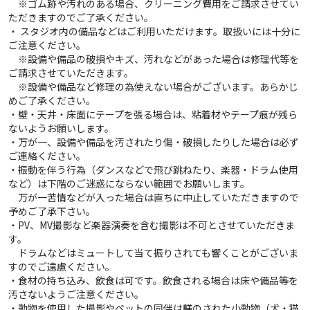
※ゴム跡や汚れのある場合、クリーニング費用をご請求させてい
ただきますのでご了承ください。
・ スタジオ内の備品などはご利用いただけます。取扱いには十分に
ご注意ください。
※設備や備品の破損やキズ、汚れなどがあった場合は修理代等を
ご請求させていただきます。
※設備や備品など修理の為使えない場合がございます。あらかじ
めご了承ください。
・壁・天井・床面にテープを張る場合は、粘着材やテープ痕が残ら
ないようお願いします。
・万が一、設備や備品を汚されたり傷・破損したりした場合は必ず
ご連絡ください。
・振動を伴う行為（ダンスなどで飛び跳ねたり、楽器・ドラム使用
など）は下階のご迷惑にならない範囲でお願いします。
万が一苦情などが入った場合は直ちに中止していただきますので
予めご了承下さい。
・PV、MV撮影など楽器演奏を含む撮影は不可とさせていただきま
す。
ドラムなどはミュートして当て振りされても響くことがございま
すのでご遠慮ください。
・食材の持ち込み、飲食は可です。飲食される場合は床や備品等を
汚さないようご注意ください。
・動物を使用した撮影やペットの同伴は躾のされた小動物（犬・猫