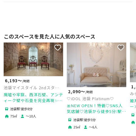
このスペースを見た人に人気のスペース
6,193〜
/時間
1
池袋マイスタイル 2ndスタジ
2,090〜
/時間
オ
み
廃墟や牢獄、西洋石壁、アンテ
🤍iDOL 池袋 Platinum🤍
ィーク壁や石畳を完全再現✨ゴ
姫
🎀NEW OPEN！特価♡SNS人
シック調スタジオ🎪
ー
池袋駅 徒歩8分
気店舗♡池袋から徒歩5分❕駅近
可
75
㎡
〜
10
人
🌟かわいい撮影スタジオ｜生誕
し
池袋駅 徒歩5分
祭｜コスプレ｜推し活🎀
25
㎡
〜
6
人