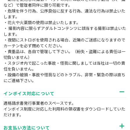
など）で管理者同伴に限り可能です。
・危険を伴う行為、公序良俗に反する行為、違法な行為は禁止いた
します。
・花火や火薬類の使用は禁止いたします。
・ 撮影内容に限らずアダルトコンテンツに該当する撮影は禁止いた
します。
・夜間にストロボを使用される場合、近隣のご迷惑になりますので
カーテンを必ず閉めてください。
・貴重品は、各自で管理して下さい。（紛失・盗難による責任は一
切負いません）
・スタジオ内で起こった事故・怪我に関しましては当社は一切の責
任を負いません。
・設備の破損・事故や怪我などのトラブル、非常・緊急の際は直ち
にご連絡下さい。
インボイス対応について
適格請求書発行事業者のスペースです。
インボイス制度に対応した利用料の領収書をダウンロードしていた
だけます。
お支払い方法について