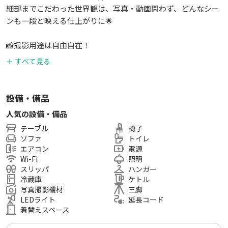
細部までこだわった世界観は、写真・動画問わず、どんなシー
ンも一段と映える仕上がりに🌟
📸撮影用途は自由自在！
＋ すべて見る
コスプレ・ポートレート撮影
商品撮影・物撮り
設備・備品
人気の設備・備品
インタビューや取材、動画撮影
テーブル
椅子
ソファ
トイレ
控え室利用やちょっとしたイベントにも◎
エアコン
電源
Wi-Fi
照明
💡スタジオ内には、Wi-Fi・冷蔵庫・エアコン・鏡・ソファ・
スリッパ
ハンガー
テーブル・スリッパなど、撮影に嬉しい設備がすべて無料で完
冷蔵庫
ケトル
写真撮影機材
三脚
備されています。
LEDライト
延長コード
着替えスペース
📌撮影以外のご利用も大歓迎！