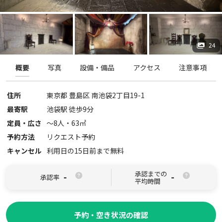
24
概要
写真
設備・備品
アクセス
注意事項
住所
東京都
豊島区
南池袋2丁目19-1
最寄駅
池袋駅 徒歩9分
定員・広さ
〜
8
人・
63
㎡
予約方法
リクエスト予約
キャンセル
利用日の15日前まで無料
承認までの
-
-
承認率
平均時間
予約・空き状況の確認