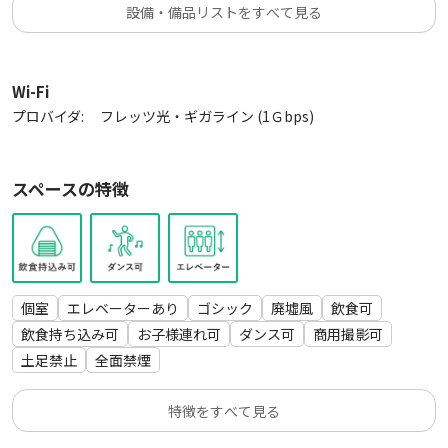
おしゃれで使いやすい空間なので、アイデア次第で幅広く活用
設備・備品リストをすべて見る
いただけます。
池袋で“映えるスタジオ”をお探しなら、ぜひ一度【1stスタジ
Wi-Fi
オ】へお越しください♪
プロバイダ:
フレッツ光・ギガライン (1Ｇbps)
スペースの特徴
個室
エレベーターあり
ゴシック
廃墟風
飲食可
飲食持ち込み可
お子様連れ可
ダンス可
商用撮影可
土足禁止
全面禁煙
特徴をすべて見る