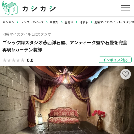
カシカシ
レンタルスペース
東京都
豊島区
池袋駅
池袋マイスタイル 1stスタジ
池袋マイスタイル 1stスタジオ
ゴシック調スタジオ🎪西洋石壁、アンティーク壁や石畳を完全
再現✨カーテン装飾
★★★★★
★★★★★
0.0
インボイス対応