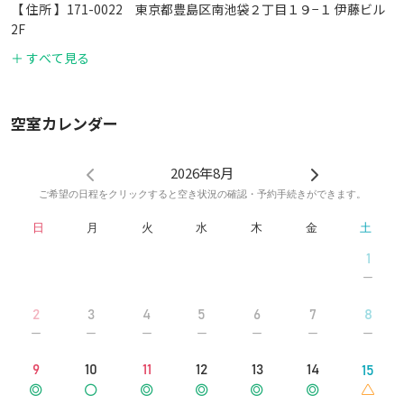
【 住所 】171-0022 東京都豊島区南池袋２丁目１９−１ 伊藤ビル
2F
【GoogleMap】 https://maps.app.goo.gl/CiH4dwUYLxWDc8aJA
＋ すべて見る
♜ 『池袋駅』東口42番出口より(徒歩8分) ♜
空室カレンダー
→ 池袋駅42出口からのルート「googleマップ」
①池袋駅42番出口（ドンキ前）をまっすぐ南方向に
②40m先の信号を左へ（都営バス停）
2026年8月
③60m先の信号を渡り30m直進（はなまるうどん、ファミマが目
ご希望の日程をクリックすると空き状況の確認・予約手続きができます。
印）
日
月
火
水
木
金
土
④一風堂を右に
⑤80m先を左へ（やよい軒、大衆酒場かぶら屋、タイムス駐車場が
1
目印）
⑥150m先を右へ（ファミマ＋ミヤモトドラッグが目印）
⑦30m先右側がビルの入り口です。（茶色のタイル貼りのビルで
2
3
4
5
6
7
8
す。1階 伊藤医院さん）
⑧エレベーターか階段で2階までお越し下さい
9
10
11
12
13
14
15